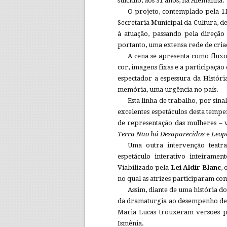
suicídio, aos 31 anos, na Alemanha.
O projeto, contemplado pela 11
Secretaria Municipal da Cultura, d
à atuação, passando pela direção 
portanto, uma extensa rede de cria
A cena se apresenta como fluxo 
cor, imagens fixas e a participação
espectador a espessura da Históri
memória, uma urgência no país.
Esta linha de trabalho, por sina
excelentes espetáculos desta tempe
de representação das mulheres –
Terra Não há Desaparecidos
e
Leop
Uma outra intervenção teatr
espetáculo interativo inteirame
Viabilizado pela
Lei Aldir Blanc
,
no qual as atrizes participaram com 
Assim, diante de uma história 
da dramaturgia ao desempenho de pa
Maria Lucas trouxeram versões pe
Ismênia.