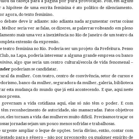
r pulou da cabeça para a página por pura provocação. Pois, em alguns
 hipótese de uma escrita feminina é ato político de silenciamento.
por agora, do texto feminino.
e o debate deve ir adiante: não adianta nada argumentar certas coisas
. Melhor seria ver as falas, os dizeres, as palavras volteando em pleno
E lamento mais uma vez a inexistência no Rio de Janeiro de um teatro da
ompleta extensão da expressão.
 teatro feminina no Rio. Poderia ser um projeto da Prefeitura. Penso
lub, na Lapa, poderia interessar a alguma grande empresa ou banco
minino
, algo que seria um centro cultural/escola de vida fenomenal –
ander
poderiam se candidatar.
ltural da mulher. Com teatro, centro de convivência, setor de cursos e
orismo, banco da mulher, seguradora da mulher, galeria, biblioteca
lerar esta mudança do mundo que já está acontecendo. E que, aqui neste
mos pressa.
 governam a vida cotidiana aqui, elas só não têm o poder. E com
 têm reconhecimento de autoridade, são massacradas. Fatos objetivos
os, eles tornam a vida das mulheres muito difícil. Precisamos traçar os
ossas jornadas sejam um pouco menos sofridas e trabalhosas.
 é urgente ampliar o leque de opções. Seria divino, então, contar com
rientado para o gênero – não por preconceito ou qualquer espírito de