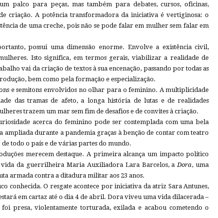
um palco para peças, mas também para debates, cursos, oficinas,
de criação. A potência transformadora da iniciativa é vertiginosa: o
istência de uma creche, pois não se pode falar em mulher sem falar em
ortanto, possui uma dimensão enorme. Envolve a existência civil,
 mulheres. Isto significa, em termos gerais, viabilizar a realidade de
trabalho vai da criação de textos à sua encenação, passando por todas as
a produção, bem como pela formação e especialização.
tons e semitons envolvidos no olhar para o feminino. A multiplicidade
ade das tramas de afeto, a longa história de lutas e de realidades
lheres trazem um mar sem fim de desafios e de convites à criação.
curiosidade acerca do feminino pode ser contemplada com uma bela
erta ampliada durante a pandemia graças à benção de contar com teatro
o de todo o país e de várias partes do mundo.
roduções merecem destaque. A primeira alcança um impacto político
 vida da guerrilheira Maria Auxiliadora Lara Barcelos, a
Dora
, uma
uta armada contra a ditadura militar aos 23 anos.
co conhecida. O resgate acontece por iniciativa da atriz Sara Antunes,
estará em cartaz até o dia 4 de abril. Dora viveu uma vida dilacerada –
a foi presa, violentamente torturada, exilada e acabou cometendo o