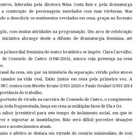
ntros, lideradas pela diretora Nina Costa Reis e pela dramaturga
m a construção de personagens mesclados com suas vivências. Nas
ado a descobrir os sentimentos revelados em cena, graças ao formato
plo, com muitas atividades na programação. Um arco de celebração
 iniciativa abrange desde a difusão de dramaturgia feminina, até
primordial feminina do teatro brasileiro se impõe: Clara Carvalho,
, de Consuelo de Castro (1946-2016), autora cuja presença na cena
e.
sal da cena, um par na iminência da separação, vivido pelos atores
 casados na vida real. Estão juntos em cena pela primeira vez. A
987, contou com Nicette Bruno (1933-2020) e Paulo Goulart (1933-2014
mportância do trabalho.
portante de virada na carreira de Consuelo de Castro, o rompimento
ia, toda fragmentada, lança em cena as múltiplas faces de Ela e Oz.
 sabor irresistível para este tempo de isolamento social, em que se
r e suportar as insatisfações. Não será difícil perceber situações
mos e acontecimentos atuais.
no e afetivo se destaca em virtude do cenário minimalista, de tom