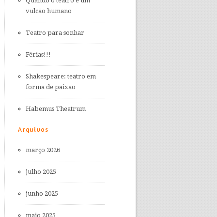
Quando o teatro é um
vulcão humano
Teatro para sonhar
Férias!!!
Shakespeare: teatro em
forma de paixão
Habemus Theatrum
Arquivos
março 2026
julho 2025
junho 2025
maio 2025