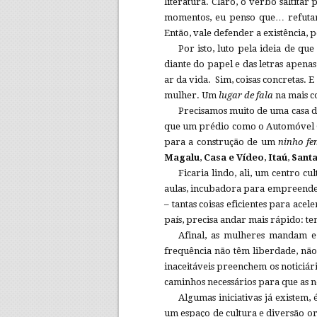
literatura. Claro, o verbo saltita
momentos, eu penso que… refutar a
Então, vale defender a existência, 
Por isto, luto pela ideia de qu
diante do papel e das letras apenas
ar da vida. Sim, coisas concretas. 
mulher. Um
lugar de fala
na mais c
Precisamos muito de uma casa de
que um prédio como o Automóvel C
para a construção de um
ninho fe
Magalu
,
Casa e Vídeo
,
Itaú
,
Sant
Ficaria lindo, ali, um centro cu
aulas, incubadora para empreended
– tantas coisas eficientes para ace
país, precisa andar mais rápido: te
Afinal, as mulheres mandam e
frequência não têm liberdade, não
inaceitáveis preenchem os noticiári
caminhos necessários para que as n
Algumas iniciativas já existem,
um espaço de cultura e diversão o