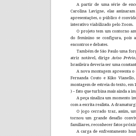
A partir de uma série de enco
Carolina Lavigne, elas assinara
apresentações, o público é convid
interativo viabilizado pelo Zoom.
O projeto tem um contorno am
do feminino se configura, pois a
encontros e debates.
Também de São Paulo uma força 
atriz notável, dirige
Aviso Prévio
brasileira deveria ser uma constant
A nova montagem apresenta o ca
Fernanda Couto e Kiko Vianello,
montagem de estreia do texto, em 1
) – fato que turbina mais ainda a i
A peça sinaliza um momento im
com a escrita realista. A dramaturg
O jogo cerrado traz, assim, um
tornou um grande desafio convive
familiares, reconhecer fatos próxi
A carga de enfrentamento huma