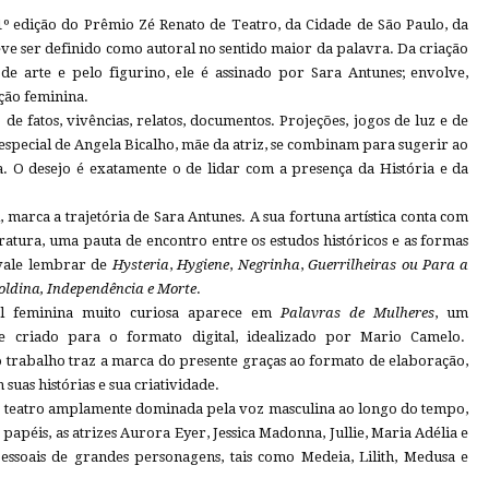
º edição do Prêmio Zé Renato de Teatro, da Cidade de São Paulo, da
eve ser definido como autoral no sentido maior da palavra. Da criação
de arte e pelo figurino, ele é assinado por Sara Antunes; envolve,
ção feminina.
de fatos, vivências, relatos, documentos. Projeções, jogos de luz e de
 especial de Angela Bicalho, mãe da atriz, se combinam para sugerir ao
a. O desejo é exatamente o de lidar com a presença da História e da
l, marca a trajetória de Sara Antunes. A sua fortuna artística conta com
ratura, uma pauta de encontro entre os estudos históricos e as formas
 vale lembrar de
Hysteria
,
Hygiene
,
Negrinha
,
Guerrilheiras
ou
Para a
oldina, Independência e Morte
.
al feminina muito curiosa aparece em
Palavras de Mulheres
, um
nte criado para o formato digital, idealizado por Mario Camelo.
 o trabalho traz a marca do presente graças ao formato de elaboração,
suas histórias e sua criatividade.
do teatro amplamente dominada pela voz masculina ao longo do tempo,
péis, as atrizes Aurora Eyer, Jessica Madonna, Jullie, Maria Adélia e
ssoais de grandes personagens, tais como Medeia, Lilith, Medusa e