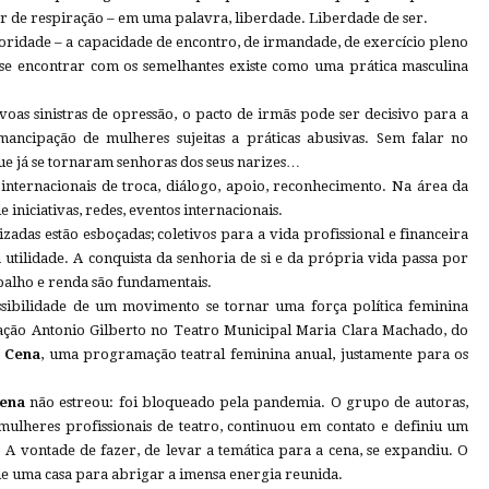
r de respiração – em uma palavra, liberdade. Liberdade de ser.
oridade – a capacidade de encontro, de irmandade, de exercício pleno
de se encontrar com os semelhantes existe como uma prática masculina
oas sinistras de opressão, o pacto de irmãs pode ser decisivo para a
ancipação de mulheres sujeitas a práticas abusivas. Sem falar no
ue já se tornaram senhoras dos seus narizes…
 internacionais de troca, diálogo, apoio, reconhecimento. Na área da
e iniciativas, redes, eventos internacionais.
zadas estão esboçadas; coletivos para a vida profissional e financeira
utilidade. A conquista da senhoria de si e da própria vida passa por
alho e renda são fundamentais.
ossibilidade de um movimento se tornar uma força política feminina
ração Antonio Gilberto no Teatro Municipal Maria Clara Machado, do
 Cena
, uma programação teatral feminina anual, justamente para os
Cena
não estreou: foi bloqueado pela pandemia. O grupo de autoras,
 mulheres profissionais de teatro, continuou em contato e definiu um
. A vontade de fazer, de levar a temática para a cena, se expandiu. O
 uma casa para abrigar a imensa energia reunida.