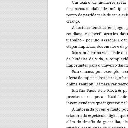
Um teatro de mulheres seria 
encontros, modalidades múltiplas 
ponto de partida teria de ser a ex
criança.
A fortuna temática em jogo, p
cotidiana, e o perfil artístico das
trabalho – por isto, a creche. E o 
etapas implícitas, dos ensaios e d
Isto sem falar na variedade de 
de histórias de vida, a complexid
importantes para o universo das mu
Esta semana, por exemplo, a 
oferta de espetáculos teatrais, of
online,
teatron
. Dá para ver teatr
Em São Paulo e no Rio, três p
precioso – recupera a história de
jovem estudante que ingressou na l
A história da jovem é muito pou
criadora do espetáculo digital que 
além do desafio da guerrilha, el