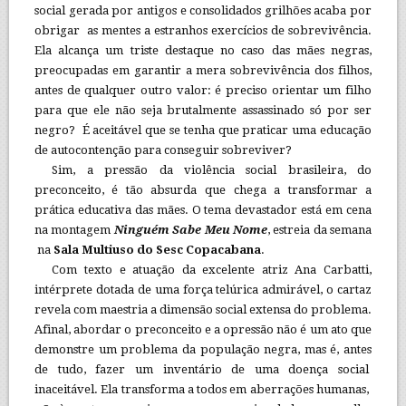
social gerada por antigos e consolidados grilhões acaba por
obrigar as mentes a estranhos exercícios de sobrevivência.
Ela alcança um triste destaque no caso das mães negras,
preocupadas em garantir a mera sobrevivência dos filhos,
antes de qualquer outro valor: é preciso orientar um filho
para que ele não seja brutalmente assassinado só por ser
negro? É aceitável que se tenha que praticar uma educação
de autocontenção para conseguir sobreviver?
Sim, a pressão da violência social brasileira, do
preconceito, é tão absurda que chega a transformar a
prática educativa das mães. O tema devastador está em cena
na montagem
Ninguém Sabe Meu Nome
, estreia da semana
na
Sala Multiuso do Sesc Copacabana
.
Com texto e atuação da excelente atriz Ana Carbatti,
intérprete dotada de uma força telúrica admirável, o cartaz
revela com maestria a dimensão social extensa do problema.
Afinal, abordar o preconceito e a opressão não é um ato que
demonstre um problema da população negra, mas é, antes
de tudo, fazer um inventário de uma doença social
inaceitável. Ela transforma a todos em aberrações humanas,