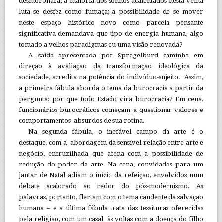
desmoronara; a maioria dos sonhos acalentados nesta velha
luta se desfez como fumaça; a possibilidade de se mover
neste espaço histórico novo como parcela pensante
significativa demandava que tipo de energia humana, algo
tomado a velhos paradigmas ou uma visão renovada?
A saída apresentada por Spregelburd caminha em
direção à avaliação da transformação ideológica da
sociedade, acredita na potência do indivíduo-sujeito. Assim,
a primeira fábula aborda o tema da burocracia a partir da
pergunta: por que todo Estado vira burocracia? Em cena,
funcionários burocráticos começam a questionar valores e
comportamentos absurdos de sua rotina.
Na segunda fábula, o inefável campo da arte é o
destaque, com a abordagem da sensível relação entre arte e
negócio, encruzilhada que acena com a possibilidade de
redução do poder da arte. Na cena, convidados para um
jantar de Natal adiam o início da refeição, envolvidos num
debate acalorado ao redor do pós-modernismo. As
palavras, portanto, flertam com o tema candente da salvação
humana – e a última fábula trata das tessituras oferecidas
pela religião, com um casal às voltas com a doença do filho