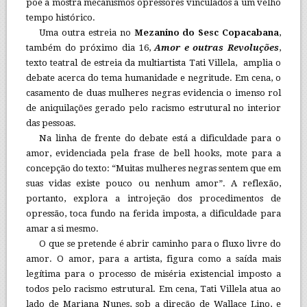
põe à mostra mecanismos opressores vinculados a um velho
tempo histórico.
Uma outra estreia no
Mezanino do Sesc Copacabana
,
também do próximo dia 16,
Amor e outras Revoluções
,
texto teatral de estreia da multiartista Tati Villela, amplia o
debate acerca do tema humanidade e negritude. Em cena, o
casamento de duas mulheres negras evidencia o imenso rol
de aniquilações gerado pelo racismo estrutural no interior
das pessoas.
Na linha de frente do debate está a dificuldade para o
amor, evidenciada pela frase de bell hooks, mote para a
concepção do texto: “Muitas mulheres negras sentem que em
suas vidas existe pouco ou nenhum amor”. A reflexão,
portanto, explora a introjeção dos procedimentos de
opressão, toca fundo na ferida imposta, a dificuldade para
amar a si mesmo.
O que se pretende é abrir caminho para o fluxo livre do
amor. O amor, para a artista, figura como a saída mais
legítima para o processo de miséria existencial imposto a
todos pelo racismo estrutural. Em cena, Tati Villela atua ao
lado de Mariana Nunes, sob a direção de Wallace Lino, e