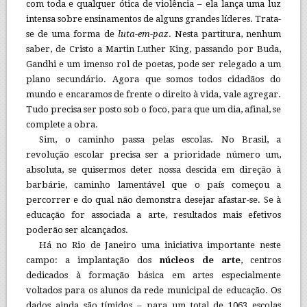
com toda e qualquer ótica de violência – ela lança uma luz
intensa sobre ensinamentos de alguns grandes líderes. Trata-
se de uma forma de
luta-em-paz
. Nesta partitura, nenhum
saber, de Cristo a Martin Luther King, passando por Buda,
Gandhi e um imenso rol de poetas, pode ser relegado a um
plano secundário. Agora que somos todos cidadãos do
mundo e encaramos de frente o direito à vida, vale agregar.
Tudo precisa ser posto sob o foco, para que um dia, afinal, se
complete a obra.
Sim, o caminho passa pelas escolas. No Brasil, a
revolução escolar precisa ser a prioridade número um,
absoluta, se quisermos deter nossa descida em direção à
barbárie, caminho lamentável que o país começou a
percorrer e do qual não demonstra desejar afastar-se. Se à
educação for associada a arte, resultados mais efetivos
poderão ser alcançados.
Há no Rio de Janeiro uma iniciativa importante neste
campo: a implantação dos
núcleos de arte
, centros
dedicados à formação básica em artes especialmente
voltados para os alunos da rede municipal de educação. Os
dados ainda são tímidos – para um total de 1063 escolas