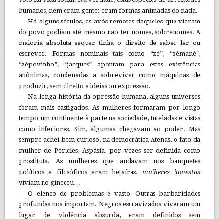
humanos, nem eram gente: eram formas animadas do nada.
Há alguns séculos, os avós remotos daqueles que vieram
do povo podiam até mesmo não ter nomes, sobrenomes. A
maioria absoluta sequer tinha o direito de saber ler ou
escrever. Formas nominais tais como “zé”, “zémané”,
“zépovinho”, “jacques” apontam para estas existências
anônimas, condenadas a sobreviver como máquinas de
produzir, sem direito a ideias ou expressão.
Na longa história da opressão humana, alguns universos
foram mais castigados. As mulheres formaram por longo
tempo um continente à parte na sociedade, tuteladas e vistas
como inferiores. Sim, algumas chegavam ao poder. Mas
sempre achei bem curioso, na democrática Atenas, o fato da
mulher de Péricles, Aspásia, por vezes ser definida como
prostituta. As mulheres que andavam nos banquetes
políticos e filosóficos eram hetaíras,
mulheres honestas
viviam no gineceu…
O elenco de problemas é vasto. Outras barbaridades
profundas nos importam. Negros escravizados viveram um
lugar de violência absurda, eram definidos sem