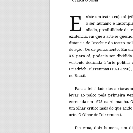
Crítica O Sosia
E
xiste um teatro cujo obje
o ser humano é incompletu
aliado, possibilidade de 
existência, em que a arte se questi
distancia de Brecht e do teatro po
de ação. Ou de pensamento. Em uma
XX para cá, poderia ser dividida 
vertente dedicada à ‘arte política
Friedrich Dürrenmatt (1921-1990)
no Brasil.
Para a felicidade dos cariocas 
levar ao palco pela primeira vez 
encenada em 1975 na Alemanha. O
um olhar crítico mais do que ácido
arte. O Olhar de Dürrenmatt.
Em cena, dois homens, um di