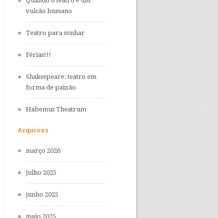
Quando o teatro é um
vulcão humano
Teatro para sonhar
Férias!!!
Shakespeare: teatro em
forma de paixão
Habemus Theatrum
Arquivos
março 2026
julho 2025
junho 2025
maio 2025