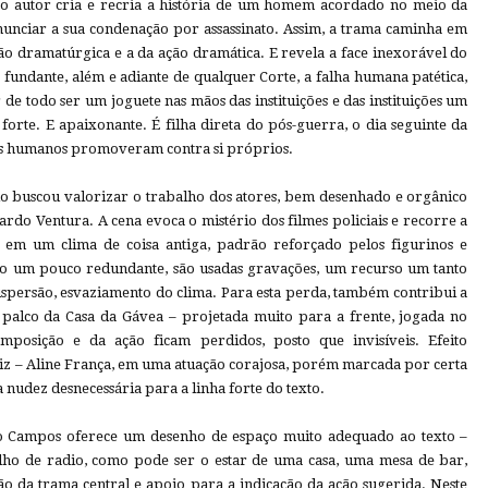
, o autor cria e recria a história de um homem acordado no meio da
anunciar a sua condenação por assassinato. Assim, a trama caminha em
ção dramatúrgica e a da ação dramática. E revela a face inexorável do
 fundante, além e adiante de qualquer Corte, a falha humana patética,
 de todo ser um joguete nas mãos das instituições e das instituições um
forte. E apaixonante. É filha direta do pós-guerra, o dia seguinte da
 os humanos promoveram contra si próprios.
o buscou valorizar o trabalho dos atores, bem desenhado e orgânico
ardo Ventura. A cena evoca o mistério dos filmes policiais e recorre a
 em um clima de coisa antiga, padrão reforçado pelos figurinos e
lo um pouco redundante, são usadas gravações, um recurso um tanto
ispersão, esvaziamento do clima. Para esta perda, também contribui a
palco da Casa da Gávea – projetada muito para a frente, jogada no
omposição e da ação ficam perdidos, posto que invisíveis. Efeito
iz – Aline França, em uma atuação corajosa, porém marcada por certa
udez desnecessária para a linha forte do texto.
to Campos oferece um desenho de espaço muito adequado ao texto –
lho de radio, como pode ser o estar de uma casa, uma mesa de bar,
ão da trama central e apoio para a indicação da ação sugerida. Neste