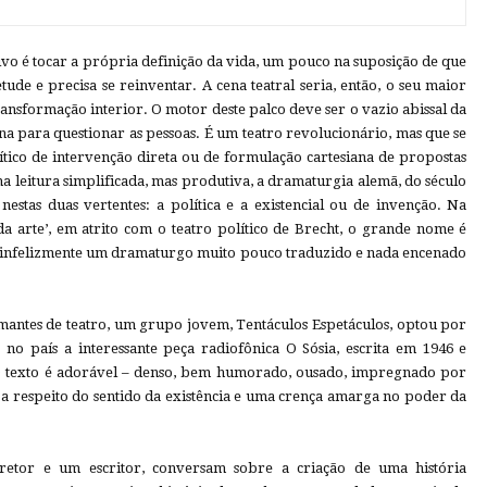
tivo é tocar a própria definição da vida, um pouco na suposição de que
de e precisa se reinventar. A cena teatral seria, então, o seu maior
transformação interior. O motor deste palco deve ser o vazio abissal da
ona para questionar as pessoas. É um teatro revolucionário, mas que se
lítico de intervenção direta ou de formulação cartesiana de propostas
 leitura simplificada, mas produtiva, a dramaturgia alemã, do século
nestas duas vertentes: a política e a existencial ou de invenção. Na
 da arte’, em atrito com o teatro político de Brecht, o grande nome é
, infelizmente um dramaturgo muito pouco traduzido e nada encenado
amantes de teatro, um grupo jovem, Tentáculos Espetáculos, optou por
no país a interessante peça radiofônica O Sósia, escrita em 1946 e
 texto é adorável – denso, bem humorado, ousado, impregnado por
 a respeito do sentido da existência e uma crença amarga no poder da
retor e um escritor, conversam sobre a criação de uma história