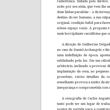
radiofônica. Instado pelo diretor
noite por seu sósia, que vem lhe 
duas linhas paralelas – a da inven
destino do ser humano, a sua culpa
original, condição hábil para fazer
solene espaço vazio. A proposta é 
mais horripilante carnificina que
A direção de Guilherme Delgad
no caso de Daniel Archangelo e Ric
uma indefinição de época, aposta
sublinhado pela luz. Em um cálcu
arbitrário, inclinado a provocar d
implantação da cena, no pequeno 
proscênio, vários detalhes da c
semelhante provoca a nudez da atr
insegurança e comprometida com a n
A cenografia de Carlos Augus
tanto pode ser um lugar de traba
pontos de partida para a construç