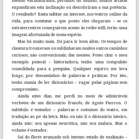
mesmo enclausurados, perdidos do mundo, muitos artistas
expandiram esta inclinação ou descobriram a sua potência.
O resultado? Basta saltitar na internet, nos teatros online da
vida, para constatar a que ponto eles chegaram – se os
extraterrestres conseguirem acesso às redes wifi, terão uma
imagem afortunada de nossa espécie.
Mas há muito mais. Dá para ir bem além. Os tempos de
clausura trouxeram ou sublinharam muitos outros caminhos
curiosos, não convencionais, das mentes. Posso citar o meu
exemplo pessoal – historiadora, tenho uma compulsão
consolidada para a pesquisa. Qualquer espirro me leva
longe, por descaminhos de palavras e práticas. Por isto,
tenho mania de ler dicionários – vagar pelas páginas sem
compromisso.
Ainda estes dias, me perdi no meio de admiráveis
verbetes de um dicionário francês, de Agnès Pierron. O
subtítulo é tentador – palavras e costumes do teatro, em
tradução ao pé da letra. Não, eu não li o dicionário inteiro,
ainda não: sou apenas neurótica, não sou maluca. Mas o
volume é tentador.
Saí do flerte avançado sob intenso estado de exaltação –