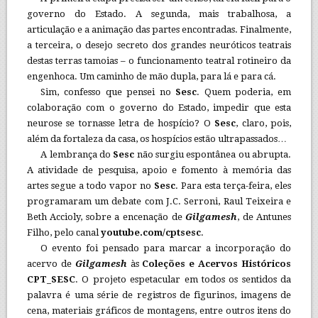
governo do Estado. A segunda, mais trabalhosa, a
articulação e a animação das partes encontradas. Finalmente,
a terceira, o desejo secreto dos grandes neuróticos teatrais
destas terras tamoias – o funcionamento teatral rotineiro da
engenhoca. Um caminho de mão dupla, para lá e para cá.
Sim, confesso que pensei no
Sesc
. Quem poderia, em
colaboração com o governo do Estado, impedir que esta
neurose se tornasse letra de hospício? O
Sesc
, claro, pois,
além da fortaleza da casa, os hospícios estão ultrapassados…
A lembrança do
Sesc
não surgiu espontânea ou abrupta.
A atividade de pesquisa, apoio e fomento à memória das
artes segue a todo vapor no
Sesc
. Para esta terça-feira, eles
programaram um debate com J.C. Serroni, Raul Teixeira e
Beth Accioly, sobre a encenação de
Gilgamesh
, de Antunes
Filho, pelo canal
youtube.com/cptsesc
.
O evento foi pensado para marcar a incorporação do
acervo de
Gilgamesh
às
Coleções e Acervos Históricos
CPT_SESC
. O projeto espetacular em todos os sentidos da
palavra é uma série de registros de figurinos, imagens de
cena, materiais gráficos de montagens, entre outros itens do