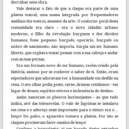
derrubar uma obra.
Vale destacar o fato de que a claque era parte de uma
plateia teatral, uma massa integrada por frequentadores
assíduos dos teatros, amantes da arte. O contorno geral desta
comunidade era claro – era o novo cidadão urbano
moderno, o filho da revolução burguesa e dos direitos
humanos, fosse pequeno burguês, operário, burguês ou
nobre de nascimento, não importa. Surgia um ser humano
liberto, que cogitava tentar pensar com a sua cabeça e andar
com as suas pernas.
Era um formato novo do ser humano, recém criado pela
história, ansioso por se conhecer e saber de si. Então, eram
espectadores que adoravam ver a humanidade em desfile na
cena. O seu olhar pedia gente, carne, dramas cotidianos – em
lugar de deuses, espíritos etéreos e inclemência do destino.
Assim nasceram os gêneros lacrimejantes – ao que tudo
indica, avô das telenovelas. O vale de lágrimas se instalava
em cena e o adereço mais importante para o elenco era o…
lenço! Do palco, o aguaceiro tomava a plateia. Por isto as
claques precisavam fazer ensaios de lenço!
Confesso a iconoclastia: ri um bocado destes estranhos