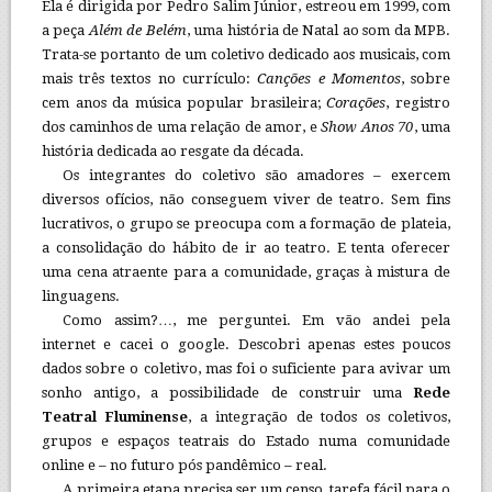
Ela é dirigida por Pedro Salim Júnior, estreou em 1999, com
a peça
Além de Belém
, uma história de Natal ao som da MPB.
Trata-se portanto de um coletivo dedicado aos musicais, com
mais três textos no currículo:
Canções e Momentos
, sobre
cem anos da música popular brasileira;
Corações
, registro
dos caminhos de uma relação de amor, e
Show Anos 70
, uma
história dedicada ao resgate da década.
Os integrantes do coletivo são amadores – exercem
diversos ofícios, não conseguem viver de teatro. Sem fins
lucrativos, o grupo se preocupa com a formação de plateia,
a consolidação do hábito de ir ao teatro. E tenta oferecer
uma cena atraente para a comunidade, graças à mistura de
linguagens.
Como assim?…, me perguntei. Em vão andei pela
internet e cacei o google. Descobri apenas estes poucos
dados sobre o coletivo, mas foi o suficiente para avivar um
sonho antigo, a possibilidade de construir uma
Rede
Teatral Fluminense
, a integração de todos os coletivos,
grupos e espaços teatrais do Estado numa comunidade
online e – no futuro pós pandêmico – real.
A primeira etapa precisa ser um censo, tarefa fácil para o