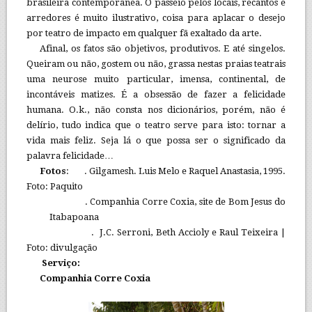
brasileira contemporânea. O passeio pelos locais, recantos e
arredores é muito ilustrativo, coisa para aplacar o desejo
por teatro de impacto em qualquer fã exaltado da arte.
Afinal, os fatos são objetivos, produtivos. E até singelos.
Queiram ou não, gostem ou não, grassa nestas praias teatrais
uma neurose muito particular, imensa, continental, de
incontáveis matizes. É a obsessão de fazer a felicidade
humana. O.k., não consta nos dicionários, porém, não é
delírio, tudo indica que o teatro serve para isto: tornar a
vida mais feliz. Seja lá o que possa ser o significado da
palavra felicidade…
Fotos
: . Gilgamesh. Luis Melo e Raquel Anastasia, 1995.
Foto: Paquito
. Companhia Corre Coxia, site de Bom Jesus do
Itabapoana
. J.C. Serroni, Beth Accioly e Raul Teixeira |
Foto: divulgação
Serviço:
Companhia Corre Coxia