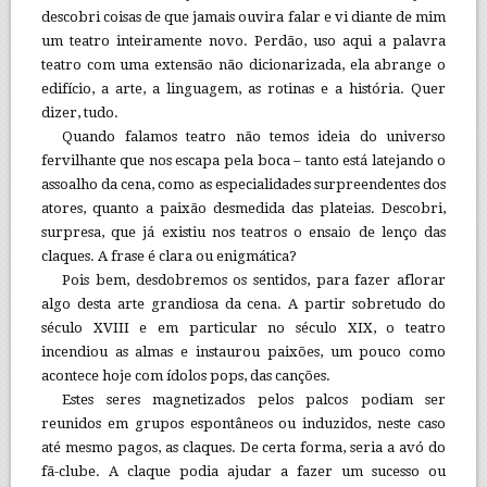
descobri coisas de que jamais ouvira falar e vi diante de mim
um teatro inteiramente novo. Perdão, uso aqui a palavra
teatro com uma extensão não dicionarizada, ela abrange o
edifício, a arte, a linguagem, as rotinas e a história. Quer
dizer, tudo.
Quando falamos teatro não temos ideia do universo
fervilhante que nos escapa pela boca – tanto está latejando o
assoalho da cena, como as especialidades surpreendentes dos
atores, quanto a paixão desmedida das plateias. Descobri,
surpresa, que já existiu nos teatros o ensaio de lenço das
claques. A frase é clara ou enigmática?
Pois bem, desdobremos os sentidos, para fazer aflorar
algo desta arte grandiosa da cena. A partir sobretudo do
século XVIII e em particular no século XIX, o teatro
incendiou as almas e instaurou paixões, um pouco como
acontece hoje com ídolos pops, das canções.
Estes seres magnetizados pelos palcos podiam ser
reunidos em grupos espontâneos ou induzidos, neste caso
até mesmo pagos, as claques. De certa forma, seria a avó do
fã-clube. A claque podia ajudar a fazer um sucesso ou