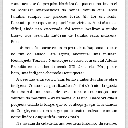
como neurose de pesquisa histórica da quarentena, inventei
de localizar antepassados da minha família cuja lenda
familiar sempre me pareceu forte. Ah, foi um baile,
flanando por arquivos e papelórios virtuais. A missão mais
difícil, ainda não encerrada, foi tentar localizar a minha
bisavó que, segundo histórias de família, seria indígena,
Puri.
Pois bem, fui parar em Bom Jesus de Itabapoana – quase
no fim do estado. Até agora, encontrei uma mulher,
Henriqueta Teixeira Nunes, que se casou com um tal Adolfo
Brandão em meados do século XIX. Seria ela! Mas, pense
bem, uma indígena chamada Henriqueta?!
A pesquisa empacou… Sim, tenho muitas dúvidas se ela é
indígena. Contudo, a paralização não foi só fruto da queda
da taba sob um nome de peso. Uma outra emoção me
desviou da pesquisa – exatamente, o teatro. Descobri que a
pequena cidade lá longe, que só conheço graças às andanças
do Google, conta com um grupo de teatro batizado com um
nome lindo:
Companhia Corre Coxia
.
Na página da cidade há um pequeno histórico da equipe.