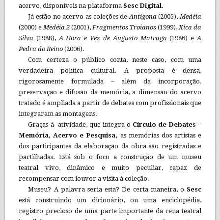
acervo, disponíveis na plataforma
Sesc Digital
.
Já estão no acervo as coleções de
Antígona
(2005),
Medéia
(2000) e
Medéia 2
(2001),
Fragmentos Troianos
(1999),
Xica da
Silva
(1988),
A Hora e Vez de Augusto Matraga
(1986) e
A
Pedra do Reino
(2006).
Com certeza o público conta, neste caso, com uma
verdadeira política cultural. A proposta é densa,
rigorosamente formulada – além da incorporação,
preservação e difusão da memória, a dimensão do acervo
tratado é ampliada a partir de debates com profissionais que
integraram as montagens.
Graças à atividade, que integra o
Círculo de Debates –
Memória, Acervo e Pesquisa,
as memórias dos artistas e
dos participantes da elaboração da obra são registradas e
partilhadas. Está sob o foco a construção de um museu
teatral vivo, dinâmico e muito peculiar, capaz de
recompensar com louvor a visita à coleção.
Museu? A palavra seria esta? De certa maneira, o
Sesc
está construindo um dicionário, ou uma enciclopédia,
registro precioso de uma parte importante da cena teatral