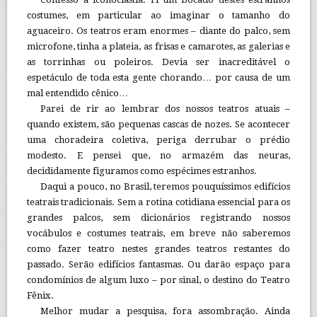
costumes, em particular ao imaginar o tamanho do
aguaceiro. Os teatros eram enormes – diante do palco, sem
microfone, tinha a plateia, as frisas e camarotes, as galerias e
as torrinhas ou poleiros. Devia ser inacreditável o
espetáculo de toda esta gente chorando… por causa de um
mal entendido cênico…
Parei de rir ao lembrar dos nossos teatros atuais –
quando existem, são pequenas cascas de nozes. Se acontecer
uma choradeira coletiva, periga derrubar o prédio
modesto. E pensei que, no armazém das neuras,
decididamente figuramos como espécimes estranhos.
Daqui a pouco, no Brasil, teremos pouquíssimos edifícios
teatrais tradicionais. Sem a rotina cotidiana essencial para os
grandes palcos, sem dicionários registrando nossos
vocábulos e costumes teatrais, em breve não saberemos
como fazer teatro nestes grandes teatros restantes do
passado. Serão edifícios fantasmas. Ou darão espaço para
condomínios de algum luxo – por sinal, o destino do Teatro
Fênix.
Melhor mudar a pesquisa, fora assombração. Ainda