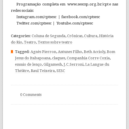
Programação completa em www.sescsp.org.br/cpt e nas
redes sociais:
Instagram.com/cptsesc
|
facebook.com/cptsesc
Twitter.com/cptsesc
|
Youtube.com/cptsesc
Categories:
Coluna de Segunda
,
Crônicas
,
Cultura
,
História
do Rio
,
Teatro
,
Textos sobre teatro
Tagged:
Agnès Pierron
,
Antunes Filho
,
Beth Accioly
,
Bom
Jesus do Itabapoana
,
claques
,
Companhia Corre Coxia
,
ensaio de lenço
,
Gilgamesh
,
J.C.Serroni
,
La Langue du
Théâtre
,
Raul Teixeira
,
SESC
0 Comments