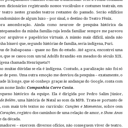
sem dicionários registrando nossos vocábulos e costumes teatrais, em
eatro nestes grandes teatros restantes do passado. Serão edifícios
ndomínios de algum luxo – por sinal, o destino do Teatro Fênix.
ora assombração. Ainda como neurose de pesquisa histórica da
 antepassados da minha família cuja lenda familiar sempre me pareceu
por arquivos e papelórios virtuais. A missão mais difícil, ainda não
nha bisavó que, segundo histórias de família, seria indígena, Puri.
us de Itabapoana – quase no fim do estado. Até agora, encontrei uma
s, que se casou com um tal Adolfo Brandão em meados do século XIX.
dígena chamada Henriqueta?!
 muitas dúvidas se ela é indígena. Contudo, a paralização não foi só
e de peso. Uma outra emoção me desviou da pesquisa – exatamente, o
ade lá longe, que só conheço graças às andanças do Google, conta com
um nome lindo:
Companhia Corre Coxia
.
ueno histórico da equipe. Ela é dirigida por Pedro Salim Júnior,
de Belém
, uma história de Natal ao som da MPB. Trata-se portanto de
, com mais três textos no currículo:
Canções e Momentos
, sobre cem
;
Corações
, registro dos caminhos de uma relação de amor, e
Show Anos
e da década.
 amadores – exercem diversos ofícios, não conseguem viver de teatro.