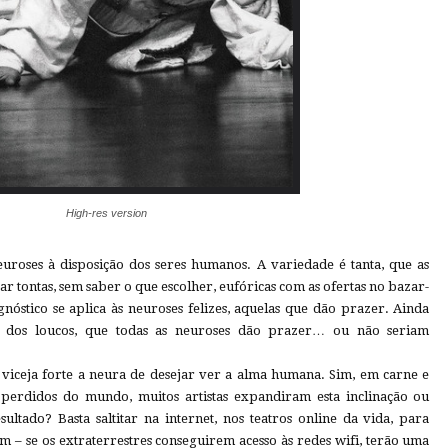
High-res version
euroses à disposição dos seres humanos. A variedade é tanta, que as
r tontas, sem saber o que escolher, eufóricas com as ofertas no bazar-
nóstico se aplica às neuroses felizes, aquelas que dão prazer. Ainda
os dos loucos, que todas as neuroses dão prazer… ou não seriam
, viceja forte a neura de desejar ver a alma humana. Sim, em carne e
 perdidos do mundo, muitos artistas expandiram esta inclinação ou
ultado? Basta saltitar na internet, nos teatros online da vida, para
m – se os extraterrestres conseguirem acesso às redes wifi, terão uma