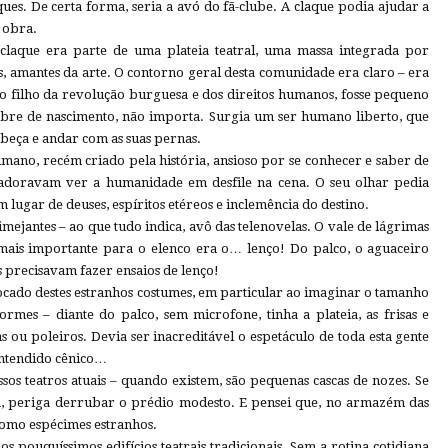
ques. De certa forma, seria a avó do fã-clube. A claque podia ajudar a
 obra.
 claque era parte de uma plateia teatral, uma massa integrada por
s, amantes da arte. O contorno geral desta comunidade era claro – era
 filho da revolução burguesa e dos direitos humanos, fosse pequeno
bre de nascimento, não importa. Surgia um ser humano liberto, que
abeça e andar com as suas pernas.
ano, recém criado pela história, ansioso por se conhecer e saber de
 adoravam ver a humanidade em desfile na cena. O seu olhar pedia
m lugar de deuses, espíritos etéreos e inclemência do destino.
mejantes – ao que tudo indica, avô das telenovelas. O vale de lágrimas
 mais importante para o elenco era o… lenço! Do palco, o aguaceiro
es precisavam fazer ensaios de lenço!
bocado destes estranhos costumes, em particular ao imaginar o tamanho
rmes – diante do palco, sem microfone, tinha a plateia, as frisas e
as ou poleiros. Devia ser inacreditável o espetáculo de toda esta gente
ntendido cênico…
sos teatros atuais – quando existem, são pequenas cascas de nozes. Se
a, periga derrubar o prédio modesto. E pensei que, no armazém das
omo espécimes estranhos.
s pouquíssimos edifícios teatrais tradicionais. Sem a rotina cotidiana