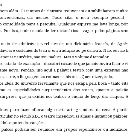
e.
 bem além. Os tempos de clausura trouxeram ou sublinharam muitos
convencionais, das mentes. Posso citar o meu exemplo pessoal –
o consolidada para a pesquisa. Qualquer espirro me leva longe, por
. Por isto, tenho mania de ler dicionários – vagar pelas páginas sem
o meio de admiráveis verbetes de um dicionário francês, de Agnès
alavras e costumes do teatro, em tradução ao pé da letra. Não, eu não li
u apenas neurótica, não sou maluca. Mas o volume é tentador.
so estado de exaltação – descobri coisas de que jamais ouvira falar e vi
ente novo. Perdão, uso aqui a palavra teatro com uma extensão não
, a arte, a linguagem, as rotinas e a história. Quer dizer, tudo.
 ideia do universo fervilhante que nos escapa pela boca – tanto está
omo as especialidades surpreendentes dos atores, quanto a paixão
surpresa, que já existiu nos teatros o ensaio de lenço das claques. A
dos, para fazer aflorar algo desta arte grandiosa da cena. A partir
icular no século XIX, o teatro incendiou as almas e instaurou paixões,
dolos pops, das canções.
s palcos podiam ser reunidos em grupos espontâneos ou induzidos,