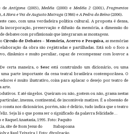
es de
Antígona
(2005),
Medéia
(2000) e
Medéia 2
(2001),
Fragmentos
),
A Hora e Vez de Augusto Matraga
(1986) e
A Pedra do Reino
(2006).
este caso, com uma verdadeira política cultural. A proposta é densa,
da incorporação, preservação e difusão da memória, a dimensão do
r de debates com profissionais que integraram as montagens.
 o
Círculo de Debates – Memória, Acervo e Pesquisa,
as memórias
a elaboração da obra são registradas e partilhadas. Está sob o foco a
ivo, dinâmico e muito peculiar, capaz de recompensar com louvor a
 De certa maneira, o
Sesc
está construindo um dicionário, ou uma
e uma parte importante da cena teatral brasileira contemporânea. O
redores é muito ilustrativo, coisa para aplacar o desejo por teatro de
 arte.
produtivos. E até singelos. Queiram ou não, gostem ou não, grassa nestas
articular, imensa, continental, de incontáveis matizes. É a obsessão de
o consta nos dicionários, porém, não é delírio, tudo indica que o teatro
feliz. Seja lá o que possa ser o significado da palavra felicidade…
e Raquel Anastasia, 1995. Foto: Paquito
, site de Bom Jesus do Itabapoana
 e Raul Teixeira | Foto: divulgação