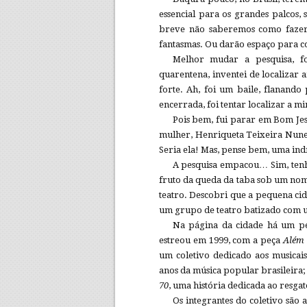
essencial para os grandes palcos, 
breve não saberemos como fazer t
fantasmas. Ou darão espaço para co
Melhor mudar a pesquisa, f
quarentena, inventei de localizar
forte. Ah, foi um baile, flanando 
encerrada, foi tentar localizar a mi
Pois bem, fui parar em Bom Jes
mulher, Henriqueta Teixeira Nune
Seria ela! Mas, pense bem, uma in
A pesquisa empacou… Sim, tenho
fruto da queda da taba sob um nom
teatro. Descobri que a pequena cid
um grupo de teatro batizado com 
Na página da cidade há um peq
estreou em 1999, com a peça
Além 
um coletivo dedicado aos musicais
anos da música popular brasileira
70
, uma história dedicada ao resgat
Os integrantes do coletivo são