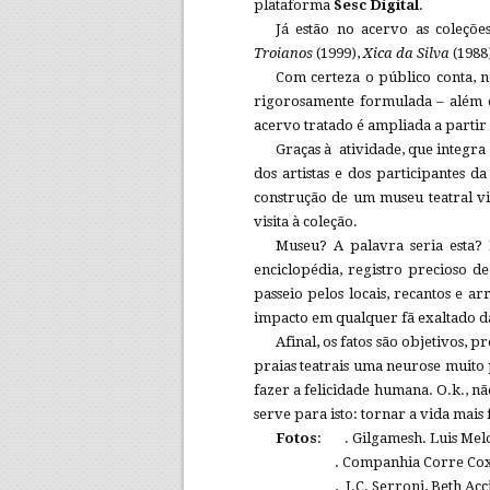
plataforma
Sesc Digital
.
Já estão no acervo as coleçõ
Troianos
(1999),
Xica da Silva
(1988
Com certeza o público conta, n
rigorosamente formulada – além 
acervo tratado é ampliada a parti
Graças à atividade, que integra
dos artistas e dos participantes d
construção de um museu teatral v
visita à coleção.
Museu? A palavra seria esta?
enciclopédia, registro precioso d
passeio pelos locais, recantos e ar
impacto em qualquer fã exaltado da
Afinal, os fatos são objetivos, 
praias teatrais uma neurose muito p
fazer a felicidade humana. O.k., nã
serve para isto: tornar a vida mais 
Fotos
: . Gilgamesh. Luis Melo 
. Companhia Corre Coxia
. J.C. Serroni, Beth Accioly