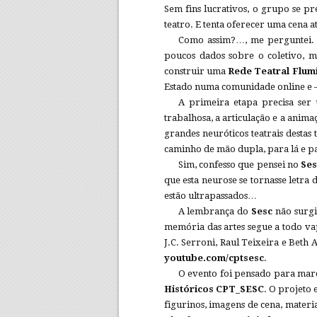
Sem fins lucrativos, o grupo se p
teatro. E tenta oferecer uma cena 
Como assim?…, me perguntei. E
poucos dados sobre o coletivo, ma
construir uma
Rede Teatral Flum
Estado numa comunidade online e –
A primeira etapa precisa ser 
trabalhosa, a articulação e a anima
grandes neuróticos teatrais destas
caminho de mão dupla, para lá e pa
Sim, confesso que pensei no
Ses
que esta neurose se tornasse letra
estão ultrapassados…
A lembrança do
Sesc
não surgi
memória das artes segue a todo v
J.C. Serroni, Raul Teixeira e Beth 
youtube.com/cptsesc
.
O evento foi pensado para mar
Históricos CPT_SESC
. O projeto 
figurinos, imagens de cena, materia