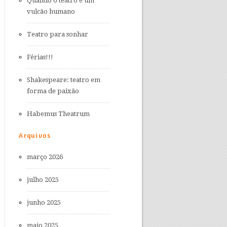
Quando o teatro é um
vulcão humano
Teatro para sonhar
Férias!!!
Shakespeare: teatro em
forma de paixão
Habemus Theatrum
Arquivos
março 2026
julho 2025
junho 2025
maio 2025