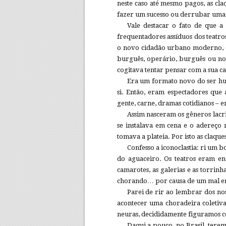
neste caso até mesmo pagos, as cla
fazer um sucesso ou derrubar uma
Vale destacar o fato de que a
frequentadores assíduos dos teatro
o novo cidadão urbano moderno, o
burguês, operário, burguês ou no
cogitava tentar pensar com a sua c
Era um formato novo do ser hum
si. Então, eram espectadores que
gente, carne, dramas cotidianos – e
Assim nasceram os gêneros lacri
se instalava em cena e o adereço
tomava a plateia. Por isto as claqu
Confesso a iconoclastia: ri um 
do aguaceiro. Os teatros eram eno
camarotes, as galerias e as torrinh
chorando… por causa de um mal e
Parei de rir ao lembrar dos nos
acontecer uma choradeira coletiv
neuras, decididamente figuramos c
Daqui a pouco, no Brasil, teremo