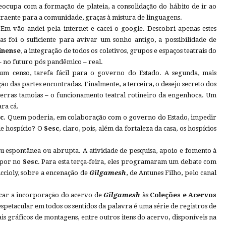
reocupa com a formação de plateia, a consolidação do hábito de ir ao
atraente para a comunidade, graças à mistura de linguagens.
m vão andei pela internet e cacei o google. Descobri apenas estes
s foi o suficiente para avivar um sonho antigo, a possibilidade de
inense
, a integração de todos os coletivos, grupos e espaços teatrais do
 no futuro pós pandêmico – real.
um censo, tarefa fácil para o governo do Estado. A segunda, mais
ção das partes encontradas. Finalmente, a terceira, o desejo secreto dos
 terras tamoias – o funcionamento teatral rotineiro da engenhoca. Um
ra cá.
c
. Quem poderia, em colaboração com o governo do Estado, impedir
 de hospício? O
Sesc
, claro, pois, além da fortaleza da casa, os hospícios
u espontânea ou abrupta. A atividade de pesquisa, apoio e fomento à
apor no
Sesc
. Para esta terça-feira, eles programaram um debate com
Accioly, sobre a encenação de
Gilgamesh
, de Antunes Filho, pelo canal
car a incorporação do acervo de
Gilgamesh
às
Coleções e Acervos
espetacular em todos os sentidos da palavra é uma série de registros de
is gráficos de montagens, entre outros itens do acervo, disponíveis na