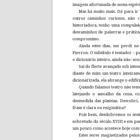
imagem afortunada de nossa espéci
Mas há muito mais. Dá para ir
outros caminhos curiosos, não 
historiadora, tenho uma compulsã
descaminhos de palavras e práticas
compromisso.
Ainda estes dias, me perdi n
Pierron. O subtítulo é tentador – p
o dicionário inteiro, ainda não: so
Saí do flerte avançado sob inten
diante de mim um teatro inteiram
dicionarizada, ela abrange o edifício
Quando falamos teatro não temos
latejando o assoalho da cena, c
desmedida das plateias. Descobri, 
frase é clara ou enigmática?
Pois bem, desdobremos os senti
sobretudo do século XVIII e em part
um pouco como acontece hoje com í
Estes seres magnetizados pelo