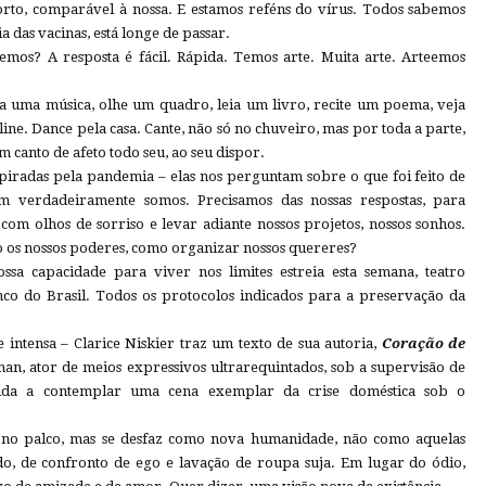
orto, comparável à nossa. E estamos reféns do vírus. Todos sabemos
a das vacinas, está longe de passar.
emos? A resposta é fácil. Rápida. Temos arte. Muita arte. Arteemos
a uma música, olhe um quadro, leia um livro, recite um poema, veja
e. Dance pela casa. Cante, não só no chuveiro, mas por toda a parte,
m canto de afeto todo seu, ao seu dispor.
iradas pela pandemia – elas nos perguntam sobre o que foi feito de
m verdadeiramente somos. Precisamos das nossas respostas, para
com olhos de sorriso e levar adiante nossos projetos, nossos sonhos.
são os nossos poderes, como organizar nossos quereres?
sa capacidade para viver nos limites estreia esta semana, teatro
nco do Brasil. Todos os protocolos indicados para a preservação da
 intensa – Clarice Niskier traz um texto de sua autoria,
Coração de
man, ator de meios expressivos ultrarequintados, sob a supervisão de
ida a contemplar uma cena exemplar da crise doméstica sob o
z no palco, mas se desfaz como nova humanidade, não como aquelas
do, de confronto de ego e lavação de roupa suja. Em lugar do ódio,