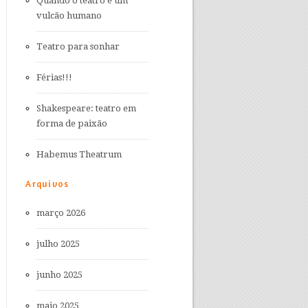
Quando o teatro é um
vulcão humano
Teatro para sonhar
Férias!!!
Shakespeare: teatro em
forma de paixão
Habemus Theatrum
Arquivos
março 2026
julho 2025
junho 2025
maio 2025