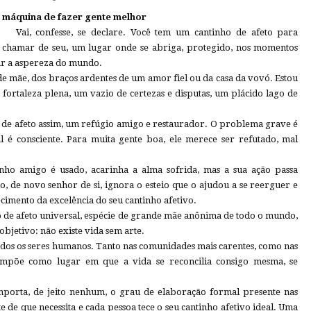
máquina de fazer gente melhor
Vai, confesse, se declare. Você tem um cantinho de afeto para
chamar de seu, um lugar onde se abriga, protegido, nos momentos
ar a aspereza do mundo.
de mãe, dos braços ardentes de um amor fiel ou da casa da vovó. Estou
fortaleza plena, um vazio de certezas e disputas, um plácido lago de
de afeto assim, um refúgio amigo e restaurador. O problema grave é
 é consciente. Para muita gente boa, ele merece ser refutado, mal
nho amigo é usado, acarinha a alma sofrida, mas a sua ação passa
 de novo senhor de si, ignora o esteio que o ajudou a se reerguer e
imento da excelência do seu cantinho afetivo.
o de afeto universal, espécie de grande mãe anônima de todo o mundo,
 objetivo: não existe vida sem arte.
todos os seres humanos. Tanto nas comunidades mais carentes, como nas
se impõe como lugar em que a vida se reconcilia consigo mesma, se
importa, de jeito nenhum, o grau de elaboração formal presente nas
 de que necessita e cada pessoa tece o seu cantinho afetivo ideal. Uma