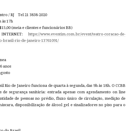
ntro / RJ Tel 21 3838-2020
 às 17h
15,00 (meia e clientes e funcionários BB)
 INTERNET:
https://www.eventim.com.br/event/teatro-coracao-de-
-brasil-rio-de-janeiro-13761091/
ânea
6 anos
gosto
il Rio de Janeiro funciona de quarta à segunda, das 9h às 18h. O CCBB
s de segurança sanitária: entrada apenas com agendamento on line
antidade de pessoas no prédio, fluxo único de circulação, medição de
scara, disponibilização de álcool gel e sinalizadores no piso para o
co do Brasil