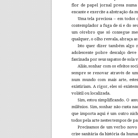
flor de papel jornal presa numa
encante e exercite a abstração da 
Uma tela preciosa – em todos 
contemplador a fuga de si e do se
um cérebro que só consegue me
qualquer, o olho resvala, abraça as 
Isto quer dizer também algo m
adolescente pobre descalço deve
fascinada por seus sapatos de sola
Aliás, sonhar com os efeitos soc
sempre se renovar através de uma 
num mundo com mais arte, estes 
existiriam. A rigor, eles só existe
volátil ou localizada.
Sim, estou simplificando. O ass
milênios. Sim, sonhar não custa n
que importa aqui é um outro nich
todos pela arte nestes tempos de p
Precisamos de um verbo novo –
crise sanitária da história da hu