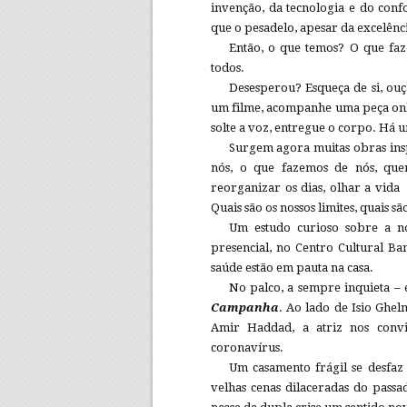
invenção, da tecnologia e do conf
que o pesadelo, apesar da excelênci
Então, o que temos? O que faz
todos.
Desesperou? Esqueça de si, ouç
um filme, acompanhe uma peça onlin
solte a voz, entregue o corpo. Há u
Surgem agora muitas obras insp
nós, o que fazemos de nós, que
reorganizar os dias, olhar a vida 
Quais são os nossos limites, quais 
Um estudo curioso sobre a nos
presencial, no Centro Cultural Ba
saúde estão em pauta na casa.
No palco, a sempre inquieta – e
Campanha
. Ao lado de Isio Ghel
Amir Haddad, a atriz nos conv
coronavírus.
Um casamento frágil se desfa
velhas cenas dilaceradas do passa