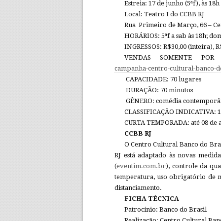
Estreia: 17 de junho (5ªf), às 18h
Local: Teatro I do CCBB RJ
Rua Primeiro de Março, 66 – Ce
HORÁRIOS: 5ªf a sab às 18h; dom
INGRESSOS: R$30,00 (inteira), R$
VENDAS SOMENTE POR
campanha-centro-cultural-banco-do
CAPACIDADE: 70 lugares
DURAÇÃO: 70 minutos
GÊNERO: comédia contempor
CLASSIFICAÇÃO INDICATIVA: 1
CURTA TEMPORADA: até 08 de a
CCBB RJ
O Centro Cultural Banco do Bras
RJ está adaptado às novas medida
(
eventim.com.br
), controle da qu
temperatura, uso obrigatório de má
distanciamento.
FICHA TÉCNICA
Patrocínio: Banco do Brasil
Realização: Centro Cultural Ban