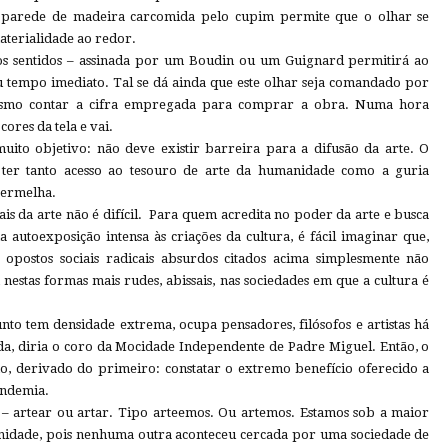
 parede de madeira carcomida pelo cupim permite que o olhar se
materialidade ao redor.
os sentidos – assinada por um Boudin ou um Guignard permitirá ao
u tempo imediato. Tal se dá ainda que este olhar seja comandado por
smo contar a cifra empregada para comprar a obra. Numa hora
cores da tela e vai.
uito objetivo: não deve existir barreira para a difusão da arte. O
 ter tanto acesso ao tesouro de arte da humanidade como a guria
 vermelha.
iais da arte não é difícil. Para quem acredita no poder da arte e busca
autoexposição intensa às criações da cultura, é fácil imaginar que,
opostos sociais radicais absurdos citados acima simplesmente não
m nestas formas mais rudes, abissais, nas sociedades em que a cultura é
unto tem densidade extrema, ocupa pensadores, filósofos e artistas há
ada, diria o coro da Mocidade Independente de Padre Miguel. Então, o
o, derivado do primeiro: constatar o extremo benefício oferecido a
andemia.
 artear ou artar. Tipo arteemos. Ou artemos. Estamos sob a maior
manidade, pois nenhuma outra aconteceu cercada por uma sociedade de