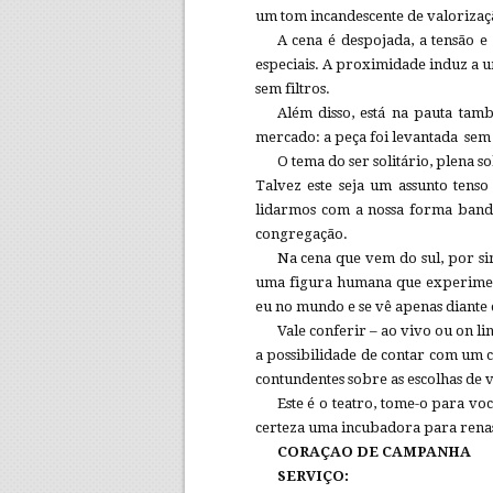
um tom incandescente de valorizaçã
A cena é despojada, a tensão e 
especiais. A proximidade induz a 
sem filtros.
Além disso, está na pauta ta
mercado: a peça foi levantada sem
O tema do ser solitário, plena s
Talvez este seja um assunto tenso
lidarmos com a nossa forma bande
congregação.
Na cena que vem do sul, por sin
uma figura humana que experimenta
eu no mundo e se vê apenas diante 
Vale conferir – ao vivo ou on l
a possibilidade de contar com um 
contundentes sobre as escolhas de v
Este é o teatro, tome-o para vo
certeza uma incubadora para renas
CORAÇAO DE CAMPANHA
SERVIÇO: