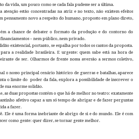
o da vida, um pouco como se cada fala pudesse ser a última.
a atenção estão concentradas na atriz e no texto, não existem efeitos
um pensamento novo a respeito do humano, proposto em plano direto,
mbém a chance de debater o formato da produção e do contorno do
 financiamentos – nem público, nem privado.
olidão existencial, portanto, se espalha por todos os cantos da proposta.
 para a realidade brasileira. E urgente: quem sabe está na hora de
irante de ser. Olharmos de frente nossa aversão a sermos coletivo,
al o nosso principal cenário histórico de guerras e batalhas, aparece
 o limite do poder da fala, explora a possibilidade de inscrever o
de sua enorme solidão.
ine, as duas propostas contém o que há de melhor no teatro: exatamente
cantinho afetivo capaz a um só tempo de abrigar e de fazer perguntas
ida a fazer.
cê. Ele é uma forma inebriante de abrigo de si e do mundo. Ele é com
cer como gente: quer dizer, se tornar gente melhor.