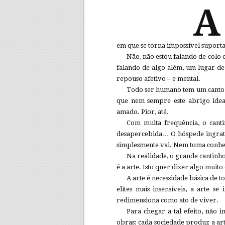
A
em que se torna impossível suport
Não, não estou falando de colo 
falando de algo além, um lugar de 
repouso afetivo – e mental.
Todo ser humano tem um canto 
que nem sempre este abrigo ideal
amado. Pior, até.
Com muita frequência, o canti
desapercebida… O hóspede ingrato,
simplesmente vai. Nem toma conhec
Na realidade, o grande cantinh
é a arte. Isto quer dizer algo muito
A arte é necessidade básica de 
elites mais insensíveis, a arte 
redimensiona como ato de viver.
Para chegar a tal efeito, não 
obras: cada sociedade produz a arte