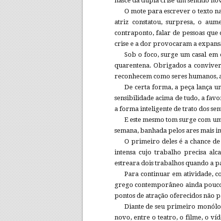
nasce da dupla crise um sentido no
O mote para escrever o texto n
atriz constatou, surpresa, o aum
contraponto, falar de pessoas que
crise e a dor provocaram a expans
Sob o foco, surge um casal em 
quarentena. Obrigados a conviver,
reconhecem como seres humanos, am
De certa forma, a peça lança um
sensibilidade acima de tudo, a favo
a forma inteligente de trato dos s
E este mesmo tom surge com uma
semana, banhada pelos ares mais in
O primeiro deles é a chance de
intensa cujo trabalho precisa alca
estreara dois trabalhos quando a 
Para continuar em atividade,
grego contemporâneo ainda pouco c
pontos de atração oferecidos não p
Diante de seu primeiro monólog
novo, entre o teatro, o filme, o v