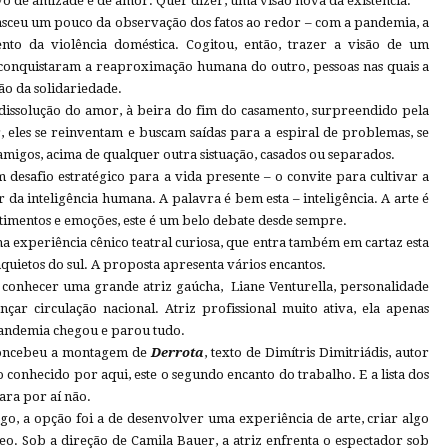
vo de amizade e de amor. Quer dizer, uma visão nova da existência.
asceu um pouco da observação dos fatos ao redor – com a pandemia, a
ento da violência doméstica. Cogitou, então, trazer a visão de um
 conquistaram a reaproximação humana do outro, pessoas nas quais a
ão da solidariedade.
dissolução do amor, à beira do fim do casamento, surpreendido pela
 eles se reinventam e buscam saídas para a espiral de problemas, se
igos, acima de qualquer outra sistuação, casados ou separados.
 desafio estratégico para a vida presente – o convite para cultivar a
r da inteligência humana. A palavra é bem esta – inteligência. A arte é
entimentos e emoções, este é um belo debate desde sempre.
 experiência cênico teatral curiosa, que entra também em cartaz esta
quietos do sul. A proposta apresenta vários encantos.
 conhecer uma grande atriz gaúcha, Liane Venturella, personalidade
nçar circulação nacional. Atriz profissional muito ativa, ela apenas
pandemia chegou e parou tudo.
 concebeu a montagem de
Derrota
, texto de Dimítris Dimitriádis, autor
onhecido por aqui, este o segundo encanto do trabalho. E a lista dos
ara por aí não.
o, a opção foi a de desenvolver uma experiência de arte, criar algo
ídeo. Sob a direção de Camila Bauer, a atriz enfrenta o espectador sob