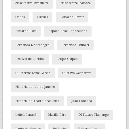
crise teatral brasileira
crise teatral carioca
Crítica
Cultura
Eduardo Barata
Eduardo Paes
Espaço Sesc Copacabana
Fernanda Montenegro
Fernando Philbert
Festival de Curitiba
Grupo Galpão
Guilherme Leme Garcia
Gustavo Gasparani
História do Rio de Janeiro
História do Teatro Brasileiro
João Fonseca
Letícia Isnard
Marília Pêra
Oi Futuro Flamengo
Paulo de Moraes
Reflexão
Roberto Carlos