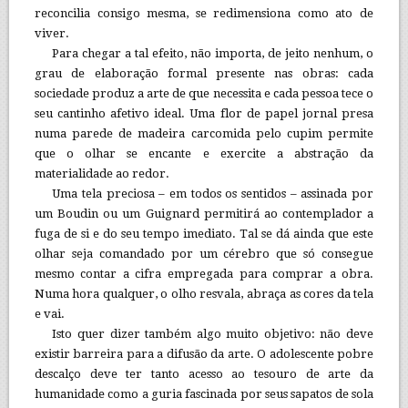
reconcilia consigo mesma, se redimensiona como ato de
viver.
Para chegar a tal efeito, não importa, de jeito nenhum, o
grau de elaboração formal presente nas obras: cada
sociedade produz a arte de que necessita e cada pessoa tece o
seu cantinho afetivo ideal. Uma flor de papel jornal presa
numa parede de madeira carcomida pelo cupim permite
que o olhar se encante e exercite a abstração da
materialidade ao redor.
Uma tela preciosa – em todos os sentidos – assinada por
um Boudin ou um Guignard permitirá ao contemplador a
fuga de si e do seu tempo imediato. Tal se dá ainda que este
olhar seja comandado por um cérebro que só consegue
mesmo contar a cifra empregada para comprar a obra.
Numa hora qualquer, o olho resvala, abraça as cores da tela
e vai.
Isto quer dizer também algo muito objetivo: não deve
existir barreira para a difusão da arte. O adolescente pobre
descalço deve ter tanto acesso ao tesouro de arte da
humanidade como a guria fascinada por seus sapatos de sola