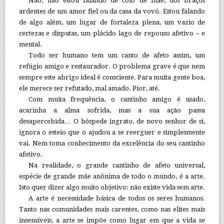
Não, não estou falando de colo de mãe, dos braços
ardentes de um amor fiel ou da casa da vovó. Estou falando
de algo além, um lugar de fortaleza plena, um vazio de
certezas e disputas, um plácido lago de repouso afetivo – e
mental.
Todo ser humano tem um canto de afeto assim, um
refúgio amigo e restaurador. O problema grave é que nem
sempre este abrigo ideal é consciente. Para muita gente boa,
ele merece ser refutado, mal amado. Pior, até.
Com muita frequência, o cantinho amigo é usado,
acarinha a alma sofrida, mas a sua ação passa
desapercebida… O hóspede ingrato, de novo senhor de si,
ignora o esteio que o ajudou a se reerguer e simplesmente
vai. Nem toma conhecimento da excelência do seu cantinho
afetivo.
Na realidade, o grande cantinho de afeto universal,
espécie de grande mãe anônima de todo o mundo, é a arte.
Isto quer dizer algo muito objetivo: não existe vida sem arte.
A arte é necessidade básica de todos os seres humanos.
Tanto nas comunidades mais carentes, como nas elites mais
insensíveis, a arte se impõe como lugar em que a vida se