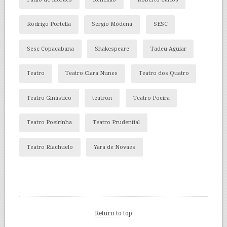
Rodrigo Portella
Sergio Módena
SESC
Sesc Copacabana
Shakespeare
Tadeu Aguiar
Teatro
Teatro Clara Nunes
Teatro dos Quatro
Teatro Ginástico
teatron
Teatro Poeira
Teatro Poeirinha
Teatro Prudential
Teatro Riachuelo
Yara de Novaes
Return to top