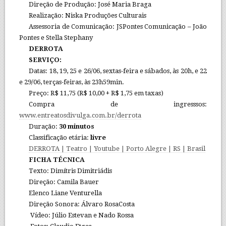
Direção de Produção: José Maria Braga
Realização: Niska Produções Culturais
Assessoria de Comunicação: JSPontes Comunicação – João
Pontes e Stella Stephany
DERROTA
SERVIÇO:
Datas: 18, 19, 25 e 26/06, sextas-feira e sábados, às 20h, e 22
e 29/06, terças-feiras, às 23h59min.
Preço: R$ 11,75 (R$ 10,00 + R$ 1,75 em taxas)
Compra de ingresssos:
www.entreatosdivulga.com.br/derrota
Duração:
30 minutos
Classificação etária:
livre
DERROTA | Teatro | Youtube | Porto Alegre | RS | Brasil
FICHA TÉCNICA
Texto: Dimítris Dimitriádis
Direção: Camila Bauer
Elenco Liane Venturella
Direção Sonora: Álvaro RosaCosta
Vídeo: Júlio Estevan e Nado Rossa