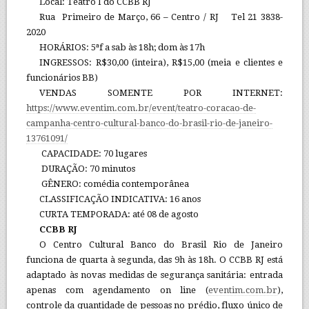
Local: Teatro I do CCBB RJ
Rua Primeiro de Março, 66 – Centro / RJ Tel 21 3838-
2020
HORÁRIOS: 5ªf a sab às 18h; dom às 17h
INGRESSOS: R$30,00 (inteira), R$15,00 (meia e clientes e
funcionários BB)
VENDAS SOMENTE POR INTERNET:
https://www.eventim.com.br/event/teatro-coracao-de-
campanha-centro-cultural-banco-do-brasil-rio-de-janeiro-
13761091/
CAPACIDADE: 70 lugares
DURAÇÃO: 70 minutos
GÊNERO: comédia contemporânea
CLASSIFICAÇÃO INDICATIVA: 16 anos
CURTA TEMPORADA: até 08 de agosto
CCBB RJ
O Centro Cultural Banco do Brasil Rio de Janeiro
funciona de quarta à segunda, das 9h às 18h. O CCBB RJ está
adaptado às novas medidas de segurança sanitária: entrada
apenas com agendamento on line (
eventim.com.br
),
controle da quantidade de pessoas no prédio, fluxo único de