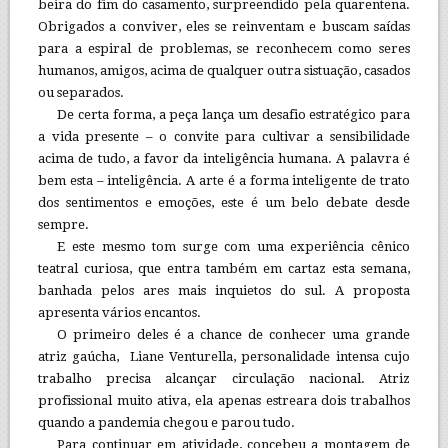
beira do fim do casamento, surpreendido pela quarentena.
Obrigados a conviver, eles se reinventam e buscam saídas
para a espiral de problemas, se reconhecem como seres
humanos, amigos, acima de qualquer outra sistuação, casados
ou separados.
De certa forma, a peça lança um desafio estratégico para
a vida presente – o convite para cultivar a sensibilidade
acima de tudo, a favor da inteligência humana. A palavra é
bem esta – inteligência. A arte é a forma inteligente de trato
dos sentimentos e emoções, este é um belo debate desde
sempre.
E este mesmo tom surge com uma experiência cênico
teatral curiosa, que entra também em cartaz esta semana,
banhada pelos ares mais inquietos do sul. A proposta
apresenta vários encantos.
O primeiro deles é a chance de conhecer uma grande
atriz gaúcha, Liane Venturella, personalidade intensa cujo
trabalho precisa alcançar circulação nacional. Atriz
profissional muito ativa, ela apenas estreara dois trabalhos
quando a pandemia chegou e parou tudo.
Para continuar em atividade, concebeu a montagem de