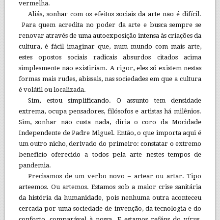
vermelha.
Aliás, sonhar com os efeitos sociais da arte não é difícil.
Para quem acredita no poder da arte e busca sempre se
renovar através de uma autoexposição intensa às criações da
cultura, é fácil imaginar que, num mundo com mais arte,
estes opostos sociais radicais absurdos citados acima
simplesmente não existiriam. A rigor, eles só existem nestas
formas mais rudes, abissais, nas sociedades em que a cultura
é volátil ou localizada.
Sim, estou simplificando. O assunto tem densidade
extrema, ocupa pensadores, filósofos e artistas há milênios.
Sim, sonhar não custa nada, diria o coro da Mocidade
Independente de Padre Miguel. Então, o que importa aqui é
um outro nicho, derivado do primeiro: constatar o extremo
benefício oferecido a todos pela arte nestes tempos de
pandemia.
Precisamos de um verbo novo – artear ou artar. Tipo
arteemos. Ou artemos. Estamos sob a maior crise sanitária
da história da humanidade, pois nenhuma outra aconteceu
cercada por uma sociedade de invenção, da tecnologia e do
conforto, comparável à nossa. E estamos reféns do vírus.