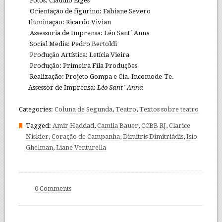
Fotos: Claudio Etges
Orientação de figurino: Fabiane Severo
Iluminação: Ricardo Vivian
Assessoria de Imprensa: Léo Sant´Anna
Social Media: Pedro Bertoldi
Produção Artística: Letícia Vieira
Produção: Primeira Fila Produções
Realização: Projeto Gompa e Cia. Incomode-Te.
Assessor de Imprensa:
Léo Sant´Anna
Categories:
Coluna de Segunda
,
Teatro
,
Textos sobre teatro
Tagged:
Amir Haddad
,
Camila Bauer
,
CCBB RJ
,
Clarice
Niskier
,
Coração de Campanha
,
Dimítris Dimitriádis
,
Isio
Ghelman
,
Liane Venturella
0 Comments