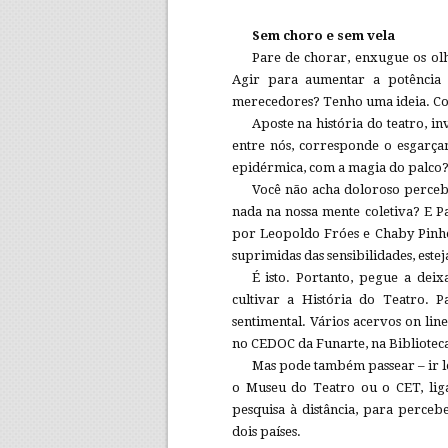
Sem choro e sem vela
Pare de chorar, enxugue os olhos
Agir para aumentar a potência 
merecedores? Tenho uma ideia. Co
Aposte na história do teatro, i
entre nós, corresponde o esgarça
epidérmica, com a magia do palco? 
Você não acha doloroso perce
nada na nossa mente coletiva? E Pa
por Leopoldo Fróes e Chaby Pinheir
suprimidas das sensibilidades, est
É isto. Portanto, pegue a dei
cultivar a História do Teatro. 
sentimental. Vários acervos on lin
no CEDOC da Funarte, na Biblioteca 
Mas pode também passear – ir lo
o Museu do Teatro ou o CET, lig
pesquisa à distância, para perceb
dois países.