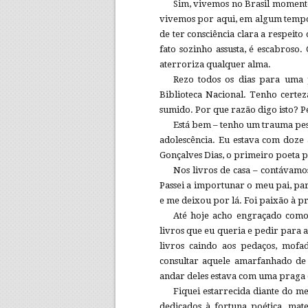
Sim, vivemos no Brasil momento
vivemos por aqui, em algum tempo
de ter consciência clara a respeit
fato sozinho assusta, é escabroso
aterroriza qualquer alma.
Rezo todos os dias para uma 
Biblioteca Nacional. Tenho certeza
sumido. Por que razão digo isto? 
Está bem – tenho um trauma pe
adolescência. Eu estava com doze 
Gonçalves Dias, o primeiro poeta p
Nos livros de casa – contávamo
Passei a importunar o meu pai, pa
e me deixou por lá. Foi paixão à pr
Até hoje acho engraçado como 
livros que eu queria e pedir para 
livros caindo aos pedaços, mofa
consultar aquele amarfanhado de 
andar deles estava com uma praga 
Fiquei estarrecida diante do m
dedicados à fortuna poética, mat