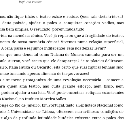
High-res version
, não fique triste: o teatro existe e resiste. Quer sair desta tristeza?
desta paixão, ajudar o palco a conquistar corações vadios, mas
isa bem simples. O resultado, porém muda tudo.
nvista na memória cênica. Você já reparou que à fragilidade do teatro,
mento de nossa memória cênica? Vivemos numa relação superficial,
A cena passa e seguimos indiferentes, sem nos deixar levar?
ber que uma deusa tal como Dulcina de Moraes caminha para ser um
ulo Autran, você aceita que ele desapareça? Se as plateias deliravam
o, Itália Fausta ou Oscarito, está certo que suas figuras tenham sido
ejam se tornando apenas alimento de traças vorazes?
xa e se torne protagonista de uma revolução necessária – comece a
Para quem ama teatro, não custa grande esforço, nem físico, nem
e podem ajudar a sua luta. Você pode encontrar relíquias estonteantes
Nacional, no Instituto Moreira Salles.
nge do Rio de Janeiro. Em Portugal, tanto a Biblioteca Nacional como
ado à Universidade de Lisboa, oferecem maravilhosas condições de
er algo da profunda intimidade histórica existente entre o palco dos