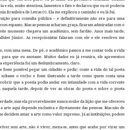
ria e ela, muito atenciosa, lamentou o fato e declarou que eu só poderia
ia Brasileira de Letras (!). Ela me explicou o caminho e eu lá fui.
uição para consulta pública – e definitivamente não era para uma
a com espanto. Mas as pessoas acharam graça, ficaram admiradas com o
neste momento chegava um acadêmico, sem fardão. Anos mais tarde,
hães Júnior. As recepcionistas falaram com ele e ele resolveu me
o, com uma mesa. De pé, o acadêmico passou a me contar toda a vida
 para que eu anotasse. Muitos dados eu já reunira, ele apresentou
a experiência foi um deslumbramento, claro.
 fosse possível pegar um cidadão e pedir: conte a vida do tal poeta
a soltasse o verbo e fosse ilustrando a tarde como quem conta uma
scobrir que a poesia podia andar em intimidade com a vida corrente
i, naquela tarde, depois de ver as obras do poeta e sobre o poeta
verdade, mas ela provavelmente nunca soube da lição que me ofereceu
: a arte aqui depende exclusiva e diretamente das pessoas. Mas não de
ue decidem amar a arte como valor supremo. Já as instituições, podem
 viver sem arte, não é viver, mexa-se, antes que acabe por virar um