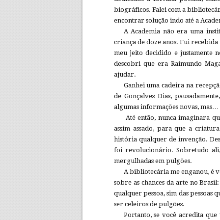
biográficos. Falei com a bibliotecá
encontrar solução indo até a Academ
A Academia não era uma instit
criança de doze anos. Fui recebid
meu jeito decidido e justamente 
descobri que era Raimundo Magal
ajudar.
Ganhei uma cadeira na recepçã
de Gonçalves Dias, pausadamente,
algumas informações novas, mas… 
Até então, nunca imaginara que
assim assado, para que a criatur
história qualquer de invenção. De
foi revolucionário. Sobretudo al
mergulhadas em pulgões.
A bibliotecária me enganou, é 
sobre as chances da arte no Brasil
qualquer pessoa, sim das pessoas q
ser celeiros de pulgões.
Portanto, se você acredita que