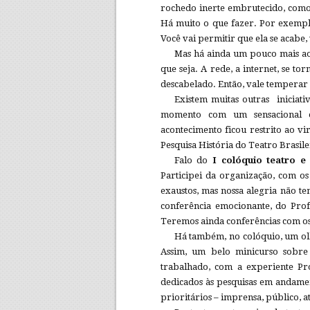
rochedo inerte embrutecido, como o
Há muito o que fazer. Por exemp
Você vai permitir que ela se acabe,
Mas há ainda um pouco mais ao 
que seja. A rede, a internet, se 
descabelado. Então, vale temperar 
Existem muitas outras iniciati
momento com um sensacional e
acontecimento ficou restrito ao v
Pesquisa História do Teatro Brasil
Falo do
I colóquio teatro e
Participei da organização, com o
exaustos, mas nossa alegria não t
conferência emocionante, do Prof
Teremos ainda conferências com os
Há também, no colóquio, um olh
Assim, um belo minicurso sobre
trabalhado, com a experiente Pr
dedicados às pesquisas em andamen
prioritários – imprensa, público, 