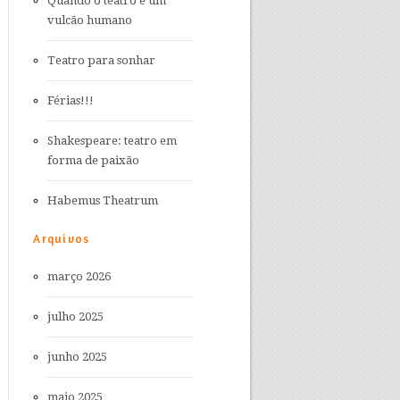
Quando o teatro é um
vulcão humano
Teatro para sonhar
Férias!!!
Shakespeare: teatro em
forma de paixão
Habemus Theatrum
Arquivos
março 2026
julho 2025
junho 2025
maio 2025