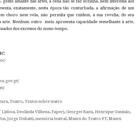
, gente amante das artes, a cena não se faz sozinha, nem interessa aos
resenta, exatamente, nesta época tão conturbada, a afirmação de um
m choro nem vela, não permita que cuidem, à sua revelia, do seu
 da arte. Nenhum outro meio apresenta capacidade semelhante à arte,
sados dos excessos do nosso tempo.
IC:
oc/
a.gov.pt/
om/
tura
,
Teatro
,
Textos sobre teatro
 Lisboa
,
Deolinda Vilhena
,
Faperj
,
Georges Banu
,
Henrique Gusmão
,
Yon
,
Jorge Dubatti
,
memória teatral
,
Museu do Teatro PT
,
Museu