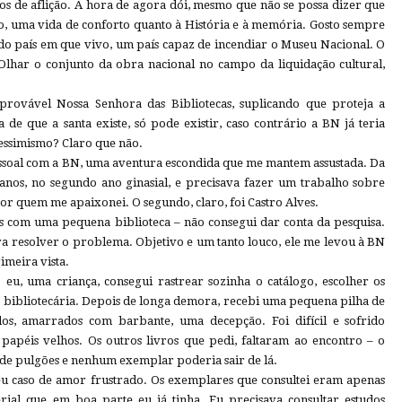
s de aflição. A hora de agora dói, mesmo que não se possa dizer que
, uma vida de conforto quanto à História e à memória. Gosto sempre
o do país em que vivo, um país capaz de incendiar o Museu Nacional. O
. Olhar o conjunto da obra nacional no campo da liquidação cultural,
provável Nossa Senhora das Bibliotecas, suplicando que proteja a
 de que a santa existe, só pode existir, caso contrário a BN já teria
Pessimismo? Claro que não.
ssoal com a BN, uma aventura escondida que me mantem assustada. Da
anos, no segundo ano ginasial, e precisava fazer um trabalho sobre
or quem me apaixonei. O segundo, claro, foi Castro Alves.
s com uma pequena biblioteca – não consegui dar conta da pesquisa.
ra resolver o problema. Objetivo e um tanto louco, ele me levou à BN
imeira vista.
eu, uma criança, consegui rastrear sozinha o catálogo, escolher os
a bibliotecária. Depois de longa demora, recebi uma pequena pilha de
dos, amarrados com barbante, uma decepção. Foi difícil e sofrido
papéis velhos. Os outros livros que pedi, faltaram ao encontro – o
de pulgões e nenhum exemplar poderia sair de lá.
eu caso de amor frustrado. Os exemplares que consultei eram apenas
erial que em boa parte eu já tinha. Eu precisava consultar estudos