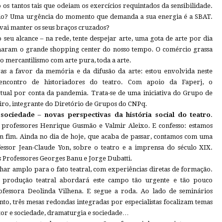
s tantos tais que odeiam os exercícios requintados da sensibilidade.
lo? Uma urgência do momento que demanda a sua energia é a SBAT.
 vai manter os seus braços cruzados?
seu alcance – na rede, tente despejar arte, uma gota de arte por dia
tornaram o grande shopping center do nosso tempo. O comércio grassa
o mercantilismo com arte pura, toda a arte.
vas a favor da memória e da difusão da arte: estou envolvida neste
ncontro de historiadores do teatro. Com apoio da Faperj, o
irtual por conta da pandemia. Trata-se de uma iniciativa do Grupo de
eiro, integrante do Diretório de Grupos do CNPq.
 sociedade – novas perspectivas da história social do teatro
.
s professores Henrique Gusmão e Valmir Aleixo. E confesso: estamos
em fim. Ainda no dia de hoje, que acaba de passar, contamos com uma
essor Jean-Claude Yon, sobre o teatro e a imprensa do século XIX.
 Professores Georges Banu e Jorge Dubatti.
ar amplo para o fato teatral, com experiências diretas de formação.
 produção teatral abordará este campo tão urgente e tão pouco
ofessora Deolinda Vilhena. E segue a roda. Ao lado de seminários
to, três mesas redondas integradas por especialistas focalizam temas
ator e sociedade, dramaturgia e sociedade…