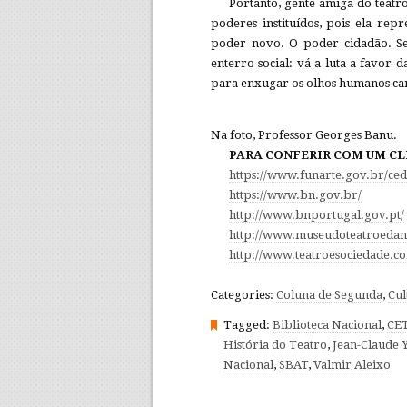
Portanto, gente amiga do teatro
poderes instituídos, pois ela rep
poder novo. O poder cidadão. Se
enterro social: vá a luta a favor
para enxugar os olhos humanos can
Na foto, Professor Georges Banu.
PARA CONFERIR COM UM CL
https://www.funarte.gov.br/ced
https://www.bn.gov.br/
http://www.bnportugal.gov.pt/
http://www.museudoteatroedanc
http://www.teatroesociedade.c
Categories:
Coluna de Segunda
,
Cul
Tagged:
Biblioteca Nacional
,
CET
História do Teatro
,
Jean-Claude 
Nacional
,
SBAT
,
Valmir Aleixo