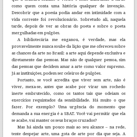
como quem conta uma história qualquer de invenção.
Descobrir que a poesia podia andar em intimidade com a
vida corrente foi revolucionário. Sobretudo ali, naquela
tarde, depois de ver as obras do poeta e sobre o poeta
mergulhadas em pulgões.
A bibliotecária me enganou, é verdade, mas ela
provavelmente nunca soube da lição que me ofereceu sobre
as chances da arte no Brasil: a arte aqui depende exclusiva e
diretamente das pessoas. Mas não de qualquer pessoa, sim
das pessoas que decidem amar a arte como valor supremo.
Já as instituições, podem ser celeiros de pulgões.
Portanto, se você acredita que viver sem arte, não é
viver, mexa-se, antes que acabe por virar um rochedo
inerte embrutecido, como os tantos tais que odeiam os
exercícios requintados da sensibilidade. Há muito o que
fazer. Por exemplo? Uma urgência do momento que
demanda a sua energia é a SBAT. Você vai permitir que ela
se acabe, vai manter os seus braços cruzados?
Mas há ainda um pouco mais ao seu alcance – na rede,
tente despejar arte, uma gota de arte por dia que seja. A