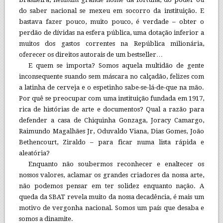
do saber nacional se mexeu em socorro da instituição. E
bastava fazer pouco, muito pouco, é verdade – obter o
perdão de dívidas na esfera pública, uma dotação inferior a
muitos dos gastos correntes na República milionária,
oferecer os direitos autorais de um bestseller…
E quem se importa? Somos aquela multidão de gente
inconsequente suando sem máscara no calçadão, felizes com
a latinha de cerveja e o espetinho sabe-se-lá-de-que na mão.
Por quê se preocupar com uma instituição fundada em 1917,
rica de histórias de arte e documentos? Qual a razão para
defender a casa de Chiquinha Gonzaga, Joracy Camargo,
Raimundo Magalhães Jr, Oduvaldo Viana, Dias Gomes, João
Bethencourt, Ziraldo – para ficar numa lista rápida e
aleatória?
Enquanto não soubermos reconhecer e enaltecer os
nossos valores, aclamar os grandes criadores da nossa arte,
não podemos pensar em ter solidez enquanto nação. A
queda da SBAT revela muito da nossa decadência, é mais um
motivo de vergonha nacional. Somos um país que desaba e
somos a dinamite.