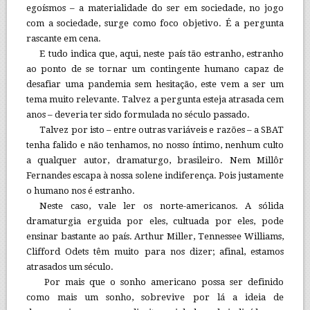
egoísmos – a materialidade do ser em sociedade, no jogo
com a sociedade, surge como foco objetivo. É a pergunta
rascante em cena.
E tudo indica que, aqui, neste país tão estranho, estranho
ao ponto de se tornar um contingente humano capaz de
desafiar uma pandemia sem hesitação, este vem a ser um
tema muito relevante. Talvez a pergunta esteja atrasada cem
anos – deveria ter sido formulada no século passado.
Talvez por isto – entre outras variáveis e razões – a SBAT
tenha falido e não tenhamos, no nosso íntimo, nenhum culto
a qualquer autor, dramaturgo, brasileiro. Nem Millôr
Fernandes escapa à nossa solene indiferença. Pois justamente
o humano nos é estranho.
Neste caso, vale ler os norte-americanos. A sólida
dramaturgia erguida por eles, cultuada por eles, pode
ensinar bastante ao país. Arthur Miller, Tennessee Williams,
Clifford Odets têm muito para nos dizer; afinal, estamos
atrasados um século.
Por mais que o sonho americano possa ser definido
como mais um sonho, sobrevive por lá a ideia de