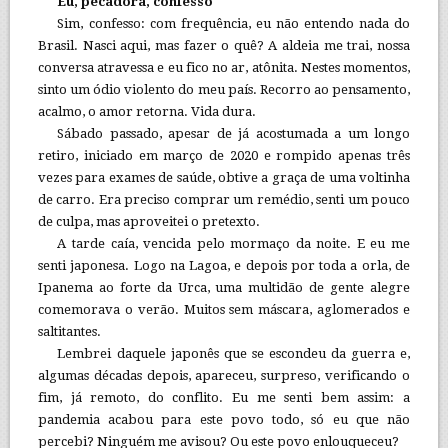
Eu, pecadora, confesso
Sim, confesso: com frequência, eu não entendo nada do
Brasil. Nasci aqui, mas fazer o quê? A aldeia me trai, nossa
conversa atravessa e eu fico no ar, atônita. Nestes momentos,
sinto um ódio violento do meu país. Recorro ao pensamento,
acalmo, o amor retorna. Vida dura.
Sábado passado, apesar de já acostumada a um longo
retiro, iniciado em março de 2020 e rompido apenas três
vezes para exames de saúde, obtive a graça de uma voltinha
de carro. Era preciso comprar um remédio, senti um pouco
de culpa, mas aproveitei o pretexto.
A tarde caía, vencida pelo mormaço da noite. E eu me
senti japonesa. Logo na Lagoa, e depois por toda a orla, de
Ipanema ao forte da Urca, uma multidão de gente alegre
comemorava o verão. Muitos sem máscara, aglomerados e
saltitantes.
Lembrei daquele japonês que se escondeu da guerra e,
algumas décadas depois, apareceu, surpreso, verificando o
fim, já remoto, do conflito. Eu me senti bem assim: a
pandemia acabou para este povo todo, só eu que não
percebi? Ninguém me avisou? Ou este povo enlouqueceu?