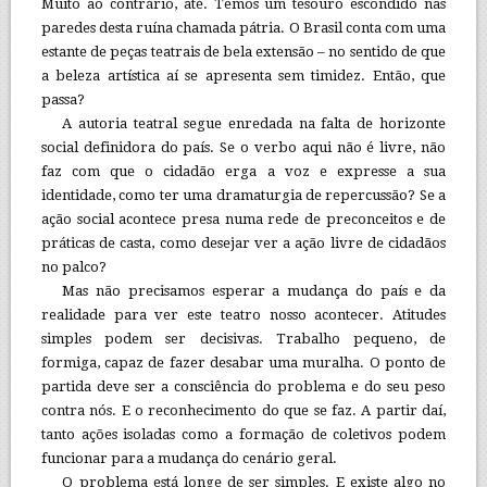
Muito ao contrário, até. Temos um tesouro escondido nas
paredes desta ruína chamada pátria. O Brasil conta com uma
estante de peças teatrais de bela extensão – no sentido de que
a beleza artística aí se apresenta sem timidez. Então, que
passa?
A autoria teatral segue enredada na falta de horizonte
social definidora do país. Se o verbo aqui não é livre, não
faz com que o cidadão erga a voz e expresse a sua
identidade, como ter uma dramaturgia de repercussão? Se a
ação social acontece presa numa rede de preconceitos e de
práticas de casta, como desejar ver a ação livre de cidadãos
no palco?
Mas não precisamos esperar a mudança do país e da
realidade para ver este teatro nosso acontecer. Atitudes
simples podem ser decisivas. Trabalho pequeno, de
formiga, capaz de fazer desabar uma muralha. O ponto de
partida deve ser a consciência do problema e do seu peso
contra nós. E o reconhecimento do que se faz. A partir daí,
tanto ações isoladas como a formação de coletivos podem
funcionar para a mudança do cenário geral.
O problema está longe de ser simples. E existe algo no