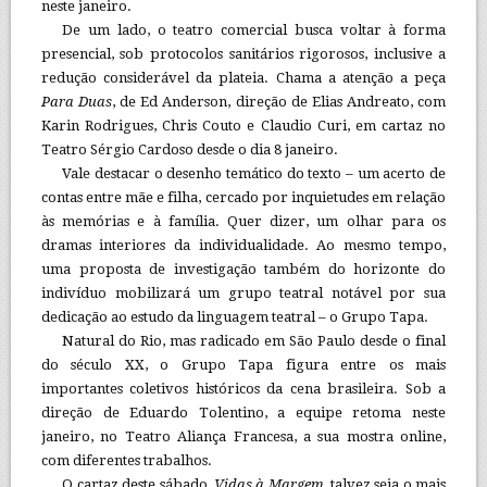
neste janeiro.
De um lado, o teatro comercial busca voltar à forma
presencial, sob protocolos sanitários rigorosos, inclusive a
redução considerável da plateia. Chama a atenção a peça
Para Duas
, de Ed Anderson, direção de Elias Andreato, com
Karin Rodrigues, Chris Couto e Claudio Curi, em cartaz no
Teatro Sérgio Cardoso desde o dia 8 janeiro.
Vale destacar o desenho temático do texto – um acerto de
contas entre mãe e filha, cercado por inquietudes em relação
às memórias e à família. Quer dizer, um olhar para os
dramas interiores da individualidade. Ao mesmo tempo,
uma proposta de investigação também do horizonte do
indivíduo mobilizará um grupo teatral notável por sua
dedicação ao estudo da linguagem teatral – o Grupo Tapa.
Natural do Rio, mas radicado em São Paulo desde o final
do século XX, o Grupo Tapa figura entre os mais
importantes coletivos históricos da cena brasileira. Sob a
direção de Eduardo Tolentino, a equipe retoma neste
janeiro, no Teatro Aliança Francesa, a sua mostra online,
com diferentes trabalhos.
O cartaz deste sábado,
Vidas à Margem
, talvez seja o mais