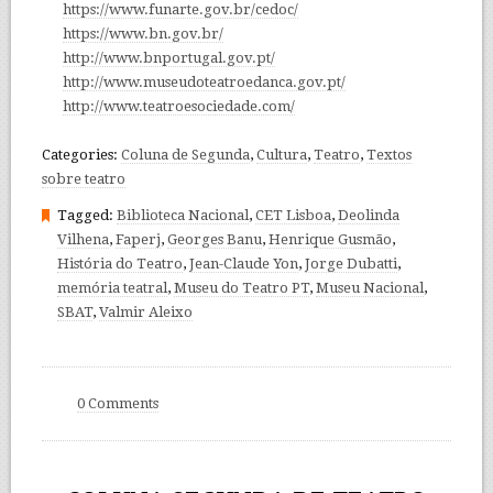
https://www.funarte.gov.br/cedoc/
https://www.bn.gov.br/
http://www.bnportugal.gov.pt/
http://www.museudoteatroedanca.gov.pt/
http://www.teatroesociedade.com/
Categories:
Coluna de Segunda
,
Cultura
,
Teatro
,
Textos
sobre teatro
Tagged:
Biblioteca Nacional
,
CET Lisboa
,
Deolinda
Vilhena
,
Faperj
,
Georges Banu
,
Henrique Gusmão
,
História do Teatro
,
Jean-Claude Yon
,
Jorge Dubatti
,
memória teatral
,
Museu do Teatro PT
,
Museu Nacional
,
SBAT
,
Valmir Aleixo
0 Comments