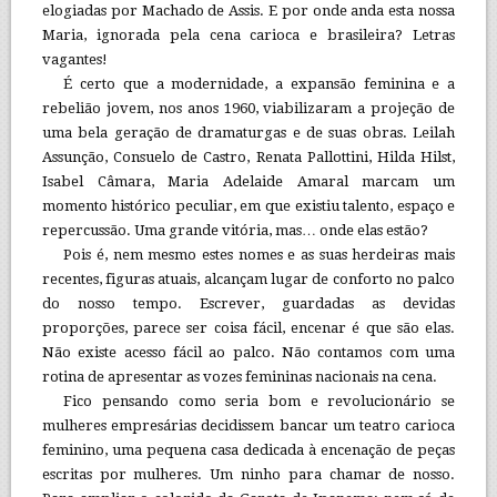
elogiadas por Machado de Assis. E por onde anda esta nossa
Maria, ignorada pela cena carioca e brasileira? Letras
vagantes!
É certo que a modernidade, a expansão feminina e a
rebelião jovem, nos anos 1960, viabilizaram a projeção de
uma bela geração de dramaturgas e de suas obras. Leilah
Assunção, Consuelo de Castro, Renata Pallottini, Hilda Hilst,
Isabel Câmara, Maria Adelaide Amaral marcam um
momento histórico peculiar, em que existiu talento, espaço e
repercussão. Uma grande vitória, mas… onde elas estão?
Pois é, nem mesmo estes nomes e as suas herdeiras mais
recentes, figuras atuais, alcançam lugar de conforto no palco
do nosso tempo. Escrever, guardadas as devidas
proporções, parece ser coisa fácil, encenar é que são elas.
Não existe acesso fácil ao palco. Não contamos com uma
rotina de apresentar as vozes femininas nacionais na cena.
Fico pensando como seria bom e revolucionário se
mulheres empresárias decidissem bancar um teatro carioca
feminino, uma pequena casa dedicada à encenação de peças
escritas por mulheres. Um ninho para chamar de nosso.