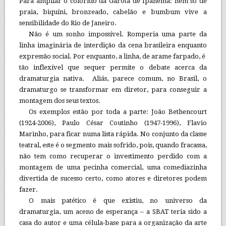
Para ampliar o colorido da Garota de Ipanema: nem só de
praia, biquíni, bronzeado, cabelão e bumbum vive a
sensibilidade do Rio de Janeiro.
Não é um sonho impossível. Romperia uma parte da
linha imaginária de interdição da cena brasileira enquanto
expressão social. Por enquanto, a linha, de arame farpado, é
tão inflexível que sequer permite o debate acerca da
dramaturgia nativa. Aliás, parece comum, no Brasil, o
dramaturgo se transformar em diretor, para conseguir a
montagem dos seus textos.
Os exemplos estão por toda a parte: João Bethencourt
(1924-2006), Paulo César Coutinho (1947-1996), Flavio
Marinho, para ficar numa lista rápida. No conjunto da classe
teatral, este é o segmento mais sofrido, pois, quando fracassa,
não tem como recuperar o investimento perdido com a
montagem de uma pecinha comercial, uma comediazinha
divertida de sucesso certo, como atores e diretores podem
fazer.
O mais patético é que existiu, no universo da
dramaturgia, um aceno de esperança – a SBAT teria sido a
casa do autor e uma célula-base para a organização da arte