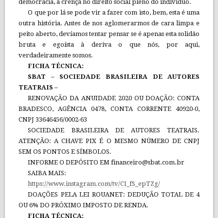
democracia, a crença no direito social pleno do indivíduo.
O que por lá se pode vir a fazer com isto, bem, esta é uma
outra história. Antes de nos aglomerarmos de cara limpa e
peito aberto, devíamos tentar pensar se é apenas esta solidão
bruta e egoísta à deriva o que nós, por aqui,
verdadeiramente somos.
FICHA TÉCNICA:
SBAT – SOCIEDADE BRASILEIRA DE AUTORES
TEATRAIS –
RENOVAÇÃO DA ANUIDADE 2020 OU DOAÇÃO: CONTA
BRADESCO, AGÊNCIA 0478, CONTA CORRENTE 40920-0,
CNPJ 33646456/0002-63
SOCIEDADE BRASILEIRA DE AUTORES TEATRAIS.
ATENÇÃO: A CHAVE PIX É O MESMO NÚMERO DE CNPJ
SEM OS PONTOS E SÍMBOLOS.
INFORME O DEPÓSITO EM financeiro@sbat.com.br
SAIBA MAIS:
https://www.instagram.com/tv/CI_fS_epTZg/
DOAÇÕES PELA LEI ROUANET: DEDUÇÃO TOTAL DE 4
OU 6% DO PRÓXIMO IMPOSTO DE RENDA.
FICHA TÉCNICA: