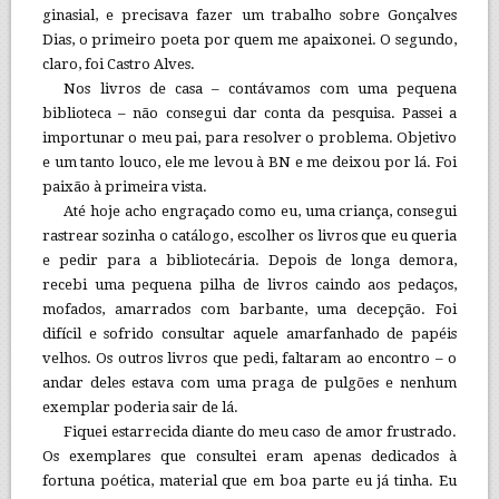
ginasial, e precisava fazer um trabalho sobre Gonçalves
Dias, o primeiro poeta por quem me apaixonei. O segundo,
claro, foi Castro Alves.
Nos livros de casa – contávamos com uma pequena
biblioteca – não consegui dar conta da pesquisa. Passei a
importunar o meu pai, para resolver o problema. Objetivo
e um tanto louco, ele me levou à BN e me deixou por lá. Foi
paixão à primeira vista.
Até hoje acho engraçado como eu, uma criança, consegui
rastrear sozinha o catálogo, escolher os livros que eu queria
e pedir para a bibliotecária. Depois de longa demora,
recebi uma pequena pilha de livros caindo aos pedaços,
mofados, amarrados com barbante, uma decepção. Foi
difícil e sofrido consultar aquele amarfanhado de papéis
velhos. Os outros livros que pedi, faltaram ao encontro – o
andar deles estava com uma praga de pulgões e nenhum
exemplar poderia sair de lá.
Fiquei estarrecida diante do meu caso de amor frustrado.
Os exemplares que consultei eram apenas dedicados à
fortuna poética, material que em boa parte eu já tinha. Eu