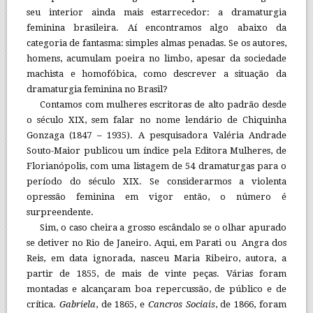
seu interior ainda mais estarrecedor: a dramaturgia
feminina brasileira. Aí encontramos algo abaixo da
categoria de fantasma: simples almas penadas. Se os autores,
homens, acumulam poeira no limbo, apesar da sociedade
machista e homofóbica, como descrever a situação da
dramaturgia feminina no Brasil?
Contamos com mulheres escritoras de alto padrão desde
o século XIX, sem falar no nome lendário de Chiquinha
Gonzaga (1847 – 1935). A pesquisadora Valéria Andrade
Souto-Maior publicou um índice pela Editora Mulheres, de
Florianópolis, com uma listagem de 54 dramaturgas para o
período do século XIX. Se considerarmos a violenta
opressão feminina em vigor então, o número é
surpreendente.
Sim, o caso cheira a grosso escândalo se o olhar apurado
se detiver no Rio de Janeiro. Aqui, em Parati ou Angra dos
Reis, em data ignorada, nasceu Maria Ribeiro, autora, a
partir de 1855, de mais de vinte peças. Várias foram
montadas e alcançaram boa repercussão, de público e de
crítica.
Gabriela
, de 1865, e
Cancros Sociais
, de 1866, foram