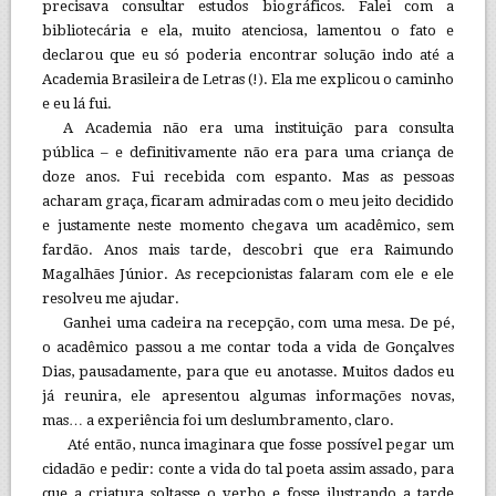
precisava consultar estudos biográficos. Falei com a
bibliotecária e ela, muito atenciosa, lamentou o fato e
declarou que eu só poderia encontrar solução indo até a
Academia Brasileira de Letras (!). Ela me explicou o caminho
e eu lá fui.
A Academia não era uma instituição para consulta
pública – e definitivamente não era para uma criança de
doze anos. Fui recebida com espanto. Mas as pessoas
acharam graça, ficaram admiradas com o meu jeito decidido
e justamente neste momento chegava um acadêmico, sem
fardão. Anos mais tarde, descobri que era Raimundo
Magalhães Júnior. As recepcionistas falaram com ele e ele
resolveu me ajudar.
Ganhei uma cadeira na recepção, com uma mesa. De pé,
o acadêmico passou a me contar toda a vida de Gonçalves
Dias, pausadamente, para que eu anotasse. Muitos dados eu
já reunira, ele apresentou algumas informações novas,
mas… a experiência foi um deslumbramento, claro.
Até então, nunca imaginara que fosse possível pegar um
cidadão e pedir: conte a vida do tal poeta assim assado, para
que a criatura soltasse o verbo e fosse ilustrando a tarde