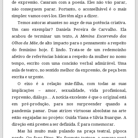
de expressão. Casaram com a poesia. Eles não vão parar,
não conseguem parar. Portanto, o aconselhável é o mais
simples: vamos ouvi-los. Eles têm algo a dizer.
Temos autoras atuantes no auge de sua potência criativa.
Um caso exemplar? Daniela Pereira de Carvalho. Ela
acabou de terminar um texto,
A Menina Escorrendo dos
Olhos da Mãe
, de alto impacto para o pensamento a respeito
do feminino hoje. É lindo. Trata-se de um redemoinho
afetivo de referências básicas a respeito da mulher no nosso
tempo, escrito com uma concisão verbal admirável. Uma
aula de teatro, no sentido melhor da expressão, de peça bem
escrita e urgente.
O eixo é a relação mãe-filha, com todas as suas
implicações – amor, sexualidade, vida profissional,
repressão, diálogo… A notícia excelente é que o original está
em pré-produção, para nos surpreender quando a
pandemia passar. Duas atrizes virtuosas absolutas na arte
estão engajadas no projeto: Guida Viana e Silvia Buarque. A
direção está prestes a ser definida. É para comemorar.
Mas há muito mais pulando na praça teatral, pipoca
perde. Ou fogo-fátuo. No formato teatron, a semana verá