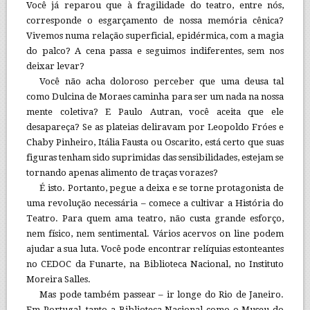
Você já reparou que à fragilidade do teatro, entre nós,
corresponde o esgarçamento de nossa memória cênica?
Vivemos numa relação superficial, epidérmica, com a magia
do palco? A cena passa e seguimos indiferentes, sem nos
deixar levar?
Você não acha doloroso perceber que uma deusa tal
como Dulcina de Moraes caminha para ser um nada na nossa
mente coletiva? E Paulo Autran, você aceita que ele
desapareça? Se as plateias deliravam por Leopoldo Fróes e
Chaby Pinheiro, Itália Fausta ou Oscarito, está certo que suas
figuras tenham sido suprimidas das sensibilidades, estejam se
tornando apenas alimento de traças vorazes?
É isto. Portanto, pegue a deixa e se torne protagonista de
uma revolução necessária – comece a cultivar a História do
Teatro. Para quem ama teatro, não custa grande esforço,
nem físico, nem sentimental. Vários acervos on line podem
ajudar a sua luta. Você pode encontrar relíquias estonteantes
no CEDOC da Funarte, na Biblioteca Nacional, no Instituto
Moreira Salles.
Mas pode também passear – ir longe do Rio de Janeiro.
Em Portugal, tanto a Biblioteca Nacional como o Museu do