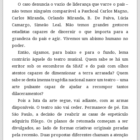
O caso denuncia o vazio de liderança que varre o país –
não temos ninguém comparável a Paschoal Carlos Magno,
Carlos Miranda, Orlando Miranda, B. De Paiva, Lúcia
Camargo, Simeão Leal. Não temos grandes gestores
estadistas capazes de discernir o que importa para a
grandeza do país e agir. Vivemos um abismo humano no
poder.
Então, sigamos, para baixo e para o fundo, lema
contrário àquele do teatro musical. Quem sabe se há um
esritor sob os escombros da SBAT e do país com olhos
atentos capazes de dimensionar a terra arrasada? Quem
sabe se desta imensa tragédia nacional nasce um teatro – uma
arte pulsante capaz de ajudar a recompor tantos
dilaceramentos?
Pois a luta da arte segue, vai adiante, com as armas
disponíveis. O teatro não vai ceder. Permanece de pé. Em
São Paulo, a decisão de reabrir as casas de espetáculo
adquiriu fôlego. Os planos de retomada começam a ser
divulgados, ao lado de formas criativas originais geradas
pela recessão. Duas propostas diferentes chamam a atenção