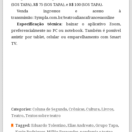
(SOS TAPA), R$ 75 (SOS TAPA), e R$ 100 (SOS TAPA).
Venda ingressos e acesso à
transmissão: Sympla.com.br/teatroaliancafrancesaonline
Especificação técnica
: baixar o aplicativo Zoom,
preferencialmente no PC ou notebook. Também é possível
assistir por tablet, celular ou emparelhamento com Smart
TV.
Categories:
Coluna de Segunda
,
Crônicas
,
Cultura
,
Livros
,
Teatro
,
Textos sobre teatro
Tagged:
Eduardo Tolentino
,
Elias Andreato
,
Grupo Tapa
,
Karin Rodrigues
,
Millôr Fernandes
,
pandemia e teatro
,