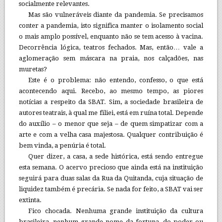
socialmente relevantes.
Mas são vulneráveis diante da pandemia. Se precisamos
conter a pandemia, isto significa manter o isolamento social
o mais amplo possível, enquanto não se tem acesso à vacina.
Decorrência lógica, teatros fechados. Mas, então… vale a
aglomeração sem máscara na praia, nos calçadões, nas
muretas?
Este é o problema: não entendo, confesso, o que está
acontecendo aqui. Recebo, ao mesmo tempo, as piores
notícias a respeito da SBAT. Sim, a sociedade brasileira de
autores teatrais, à qual me filiei, está em ruína total. Depende
do auxílio – o menor que seja – de quem simpatizar com a
arte e com a velha casa majestosa. Qualquer contribuição é
bem vinda, a penúria é total.
Quer dizer, a casa, a sede histórica, está sendo entregue
esta semana. O acervo precioso que ainda está na instituição
seguirá para duas salas da Rua da Quitanda, cuja situação de
liquidez também é precária. Se nada for feito, a SBAT vai ser
extinta.
Fico chocada. Nenhuma grande instituição da cultura
brasileira, nenhum grande nome da fortuna, do poder ou