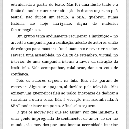
estruturada a partir do texto. Mas foi uma ilusão triste e a
ilusão de poder consertar a situação da dramaturgia, no país
teatral, não durou um século. A SBAT quebrou, numa
história até hoje intrigante, digna de mistérios
fantasmagóricos.
Um grupo tenta arduamente recuperar a instituição – no
ar, está a campanha para refiliação, adesão de autores, união
de esforços para manter o funcionamento e reverter a crise.
Haverá uma assembleia, no dia 28 de setembro, virtual, no
interior de uma campanha intensa a favor da salvação da
instituição. Vale acompanhar, colaborar, dar um voto de
confiança.
Pois os autores seguem na luta. Eles não param de
escrever. Alguns se apagam, abduzidos pela televisão. Mas
existem uns guerreiros fiéis ao palco, incapazes de dedicar a
sua alma a outra coisa, fiéis à vocação mal assombrada. A
SBAT poderia ser um porto. Afinal, eles seguem.
O que os move? Por que são assim? Por quê insistem? É
uma gente impregnada de sentimento, de amor ao ser no
mundo, são movidos por uma imensa necessidade interior