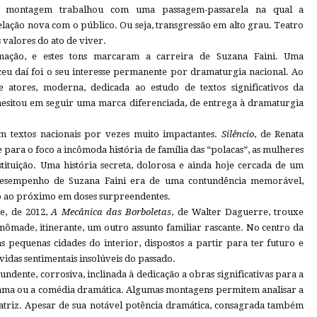
a, a montagem trabalhou com uma passagem-passarela na qual a
lação nova com o público. Ou seja, transgressão em alto grau. Teatro
 valores do ato de viver.
rmação, e estes tons marcaram a carreira de Suzana Faini. Uma
eu daí foi o seu interesse permanente por dramaturgia nacional. Ao
 atores, moderna, dedicada ao estudo de textos significativos da
hesitou em seguir uma marca diferenciada, de entrega à dramaturgia
am textos nacionais por vezes muito impactantes.
Silêncio
, de Renata
para o foco a incômoda história de família das “polacas”, as mulheres
stituição. Uma história secreta, dolorosa e ainda hoje cercada de um
esempenho de Suzana Faini era de uma contundência memorável,
o ao próximo em doses surpreendentes.
te, de 2012,
A Mecânica das Borboletas
, de Walter Daguerre, trouxe
 nômade, itinerante, um outro assunto familiar rascante. No centro da
as pequenas cidades do interior, dispostos a partir para ter futuro e
ívidas sentimentais insolúveis do passado.
undente, corrosiva, inclinada à dedicação a obras significativas para a
ama ou a comédia dramática. Algumas montagens permitem analisar a
atriz. Apesar de sua notável potência dramática, consagrada também