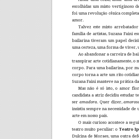
escolhidas um misto vertiginoso d
foi uma revolução cênica complet
amor.
Talvez este misto arrebatador
família de artistas, Suzana Faini 
bailarina tiveram um papel decis
uma certeza, uma forma de viver,
Ao abandonar a carreira de bail
transpirar arte cotidianamente, o
corpo. Para uma bailarina, por mai
corpo torna a arte um rito cotidia
Suzana Faini manteve na prática da
Mas não é só isto, o amor flo
candidata a atriz decidiu estudar
ser
amadora
. Quer dizer,
amoros
insistiu sempre na necessidade de 
arte em nosso país.
O mais curioso acontece a segu
teatro muito peculiar: o
Teatro I
Dulcina de Moraes, uma outra defe