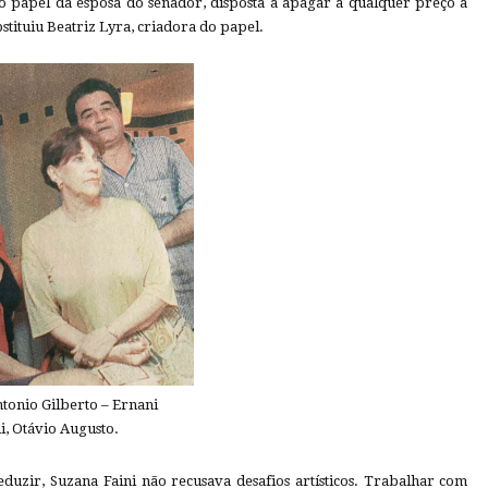
o papel da esposa do senador, disposta a apagar a qualquer preço a
stituiu Beatriz Lyra, criadora do papel.
tonio Gilberto – Ernani
ni, Otávio Augusto.
uzir, Suzana Faini não recusava desafios artísticos. Trabalhar com