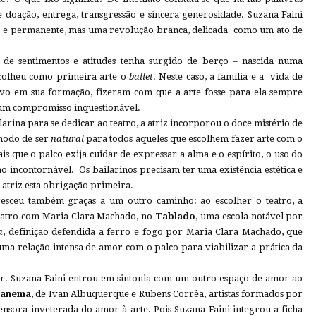
e doação, entrega, transgressão e sincera generosidade. Suzana Faini
a e permanente, mas uma revolução branca, delicada como um ato de
 de sentimentos e atitudes tenha surgido de berço – nascida numa
escolheu como primeira arte o
ballet
. Neste caso, a família e a vida de
ivo em sua formação, fizeram com que a arte fosse para ela sempre
 um compromisso inquestionável.
arina para se dedicar ao teatro, a atriz incorporou o doce mistério de
 modo de ser
natural
para todos aqueles que escolhem fazer arte com o
s que o palco exija cuidar de expressar a alma e o espírito, o uso do
no incontornável. Os bailarinos precisam ter uma existência estética e
 atriz esta obrigação primeira.
resceu também graças a um outro caminho: ao escolher o teatro, a
 teatro com Maria Clara Machado, no
Tablado
, uma escola notável por
a
, definição defendida a ferro e fogo por Maria Clara Machado, que
uma relação intensa de amor com o palco para viabilizar a prática da
ir. Suzana Faini entrou em sintonia com um outro espaço de amor ao
panema
, de Ivan Albuquerque e Rubens Corrêa, artistas formados por
nsora inveterada do amor à arte. Pois Suzana Faini integrou a ficha