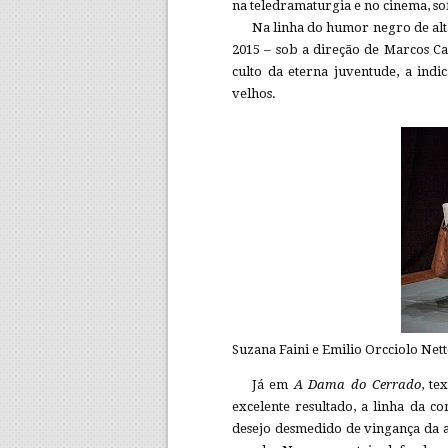
na teledramaturgia e no cinema, so
Na linha do humor negro de alta
2015 – sob a direção de Marcos C
culto da eterna juventude, a ind
velhos.
Suzana Faini e Emilio Orcciolo Nett
Já em
A Dama do Cerrado
, te
excelente resultado, a linha da c
desejo desmedido de vingança da 