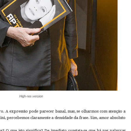
High-res version
ro. A expressão pode parecer banal, mas, se olharmos com atenção a
Faini, percebemos claramente a densidade da frase. Sim, amor absoluto
 O que isto significa? De imediato constata-se que há nas palavras