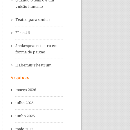
Quando o teatro é um
vulcão humano
Teatro para sonhar
Férias!!!
Shakespeare: teatro em
forma de paixão
Habemus Theatrum
Arquivos
março 2026
julho 2025
junho 2025
maio 2025