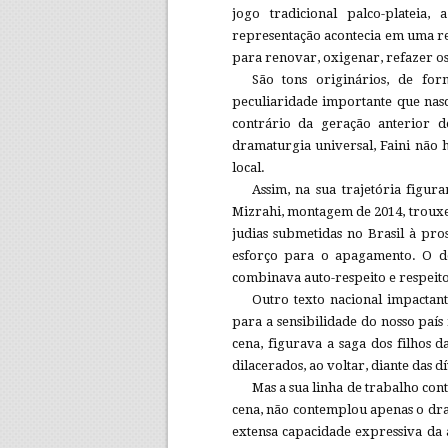
jogo tradicional palco-platei
representação acontecia em uma re
para renovar, oxigenar, refazer os
São tons originários, de fo
peculiaridade importante que nasc
contrário da geração anterior de
dramaturgia universal, Faini não 
local.
Assim, na sua trajetória figur
Mizrahi, montagem de 2014, trouxe 
judias submetidas no Brasil à pro
esforço para o apagamento. O d
combinava auto-respeito e respeit
Outro texto nacional impactan
para a sensibilidade do nosso país
cena, figurava a saga dos filhos d
dilacerados, ao voltar, diante das d
Mas a sua linha de trabalho cont
cena, não contemplou apenas o dr
extensa capacidade expressiva da 