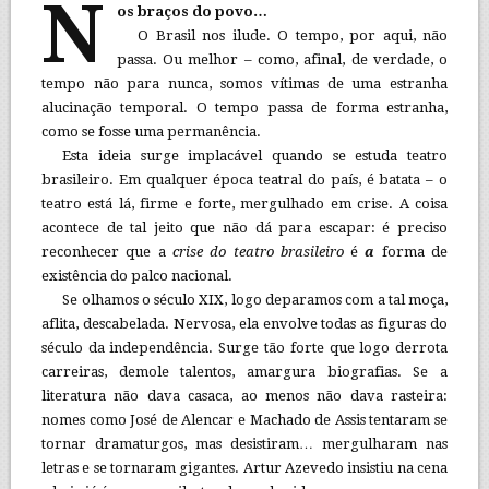
N
os braços do povo…
O Brasil nos ilude. O tempo, por aqui, não
passa. Ou melhor – como, afinal, de verdade, o
tempo não para nunca, somos vítimas de uma estranha
alucinação temporal. O tempo passa de forma estranha,
como se fosse uma permanência.
Esta ideia surge implacável quando se estuda teatro
brasileiro. Em qualquer época teatral do país, é batata – o
teatro está lá, firme e forte, mergulhado em crise. A coisa
acontece de tal jeito que não dá para escapar: é preciso
reconhecer que a
crise do teatro brasileiro
é
a
forma de
existência do palco nacional.
Se olhamos o século XIX, logo deparamos com a tal moça,
aflita, descabelada. Nervosa, ela envolve todas as figuras do
século da independência. Surge tão forte que logo derrota
carreiras, demole talentos, amargura biografias. Se a
literatura não dava casaca, ao menos não dava rasteira:
nomes como José de Alencar e Machado de Assis tentaram se
tornar dramaturgos, mas desistiram… mergulharam nas
letras e se tornaram gigantes. Artur Azevedo insistiu na cena