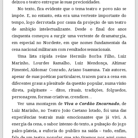
deixou o teatro entregue às suas preciosidades.
No texto, fica evidente que o tema teatro e povo não se
impõe. E, no entanto, esta era uma vertente importante do
tempo, logo derrotada por causa da projeção de um teatro
de ambição intelectualizante. Desde o final dos anos
cinquenta começou a surgir uma vertente de dramaturgia,
em especial no Nordeste, em que nomes fundamentais da
cena nacional militaram com resultados sensacionais.
Uma lista rápida reúne Hermilo Borba Filho, Luiz
Marinho, Lourdes Ramalho, Luiz Mendonça, Altimar
Pimentel, Aldomar Conrado, Ariano Suassuna. Tais autores,
apesar de suas poéticas particulares, trazem para a cena em
diferentes graus a plenitude da questão popular, numa visão
direta, palpitante – ditos, rituais, tradições, folguedos,
personagens, formas criativas, crendices…
Ver uma montagem de
Viva o Cordão Encarnado
, de
Luiz Marinho, no Teatro João Caetano lotado, foi uma das
experiências teatrais mais emocionantes que já vivi. A
energia da cena, o sabor intenso do texto, a pulsação do jogo
palco-plateia, a euforia do publico na saída – tudo, enfim,
fala de um teatro popular que não tivemos por aqui como