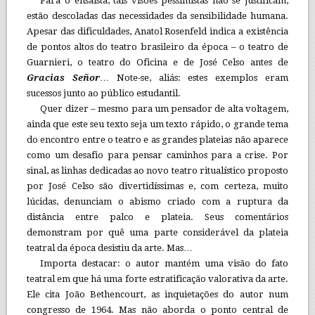
Para o ensaísta, tais visões pessimistas não se justificam,
estão descoladas das necessidades da sensibilidade humana.
Apesar das dificuldades, Anatol Rosenfeld indica a existência
de pontos altos do teatro brasileiro da época – o teatro de
Guarnieri, o teatro do Oficina e de José Celso antes de
Gracias Señor
… Note-se, aliás: estes exemplos eram
sucessos junto ao público estudantil.
Quer dizer – mesmo para um pensador de alta voltagem,
ainda que este seu texto seja um texto rápido, o grande tema
do encontro entre o teatro e as grandes plateias não aparece
como um desafio para pensar caminhos para a crise. Por
sinal, as linhas dedicadas ao novo teatro ritualístico proposto
por José Celso são divertidíssimas e, com certeza, muito
lúcidas, denunciam o abismo criado com a ruptura da
distância entre palco e plateia. Seus comentários
demonstram por quê uma parte considerável da plateia
teatral da época desistiu da arte. Mas…
Importa destacar: o autor mantém uma visão do fato
teatral em que há uma forte estratificação valorativa da arte.
Ele cita João Bethencourt, as inquietações do autor num
congresso de 1964. Mas não aborda o ponto central de