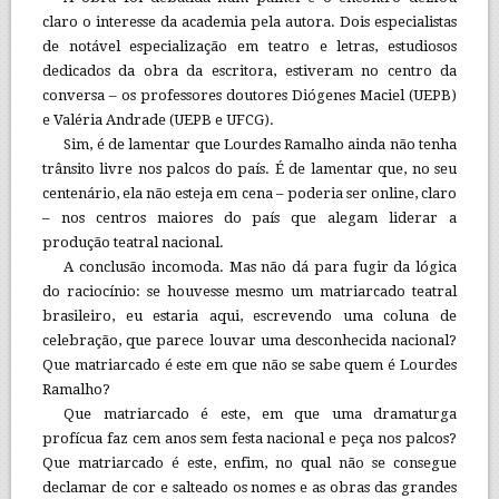
claro o interesse da academia pela autora. Dois especialistas
de notável especialização em teatro e letras, estudiosos
dedicados da obra da escritora, estiveram no centro da
conversa – os professores doutores Diógenes Maciel (UEPB)
e Valéria Andrade (UEPB e UFCG).
Sim, é de lamentar que Lourdes Ramalho ainda não tenha
trânsito livre nos palcos do país. É de lamentar que, no seu
centenário, ela não esteja em cena – poderia ser online, claro
– nos centros maiores do país que alegam liderar a
produção teatral nacional.
A conclusão incomoda. Mas não dá para fugir da lógica
do raciocínio: se houvesse mesmo um matriarcado teatral
brasileiro, eu estaria aqui, escrevendo uma coluna de
celebração, que parece louvar uma desconhecida nacional?
Que matriarcado é este em que não se sabe quem é Lourdes
Ramalho?
Que matriarcado é este, em que uma dramaturga
profícua faz cem anos sem festa nacional e peça nos palcos?
Que matriarcado é este, enfim, no qual não se consegue
declamar de cor e salteado os nomes e as obras das grandes