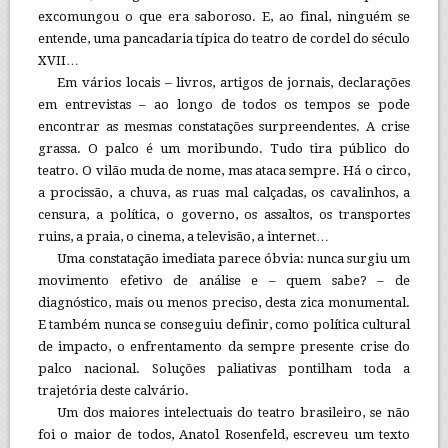
excomungou o que era saboroso. E, ao final, ninguém se
entende, uma pancadaria típica do teatro de cordel do século
XVII…
Em vários locais – livros, artigos de jornais, declarações
em entrevistas – ao longo de todos os tempos se pode
encontrar as mesmas constatações surpreendentes. A crise
grassa. O palco é um moribundo. Tudo tira público do
teatro. O vilão muda de nome, mas ataca sempre. Há o circo,
a procissão, a chuva, as ruas mal calçadas, os cavalinhos, a
censura, a política, o governo, os assaltos, os transportes
ruins, a praia, o cinema, a televisão, a internet…
Uma constatação imediata parece óbvia: nunca surgiu um
movimento efetivo de análise e – quem sabe? – de
diagnóstico, mais ou menos preciso, desta zica monumental.
E também nunca se conseguiu definir, como política cultural
de impacto, o enfrentamento da sempre presente crise do
palco nacional. Soluções paliativas pontilham toda a
trajetória deste calvário.
Um dos maiores intelectuais do teatro brasileiro, se não
foi o maior de todos, Anatol Rosenfeld, escreveu um texto