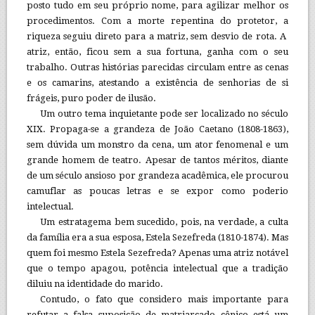
posto tudo em seu próprio nome, para agilizar melhor os
procedimentos. Com a morte repentina do protetor, a
riqueza seguiu direto para a matriz, sem desvio de rota. A
atriz, então, ficou sem a sua fortuna, ganha com o seu
trabalho. Outras histórias parecidas circulam entre as cenas
e os camarins, atestando a existência de senhorias de si
frágeis, puro poder de ilusão.
Um outro tema inquietante pode ser localizado no século
XIX. Propaga-se a grandeza de João Caetano (1808-1863),
sem dúvida um monstro da cena, um ator fenomenal e um
grande homem de teatro. Apesar de tantos méritos, diante
de um século ansioso por grandeza acadêmica, ele procurou
camuflar as poucas letras e se expor como poderio
intelectual.
Um estratagema bem sucedido, pois, na verdade, a culta
da família era a sua esposa, Estela Sezefreda (1810-1874). Mas
quem foi mesmo Estela Sezefreda? Apenas uma atriz notável
que o tempo apagou, potência intelectual que a tradição
diluiu na identidade do marido.
Contudo, o fato que considero mais importante para
refutar a falsa suposição de matriarcado cênico está um