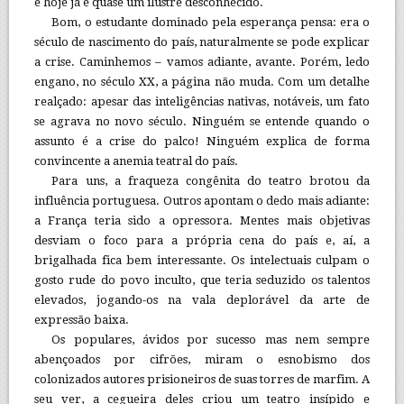
e hoje já é quase um ilustre desconhecido.
Bom, o estudante dominado pela esperança pensa: era o
século de nascimento do país, naturalmente se pode explicar
a crise. Caminhemos – vamos adiante, avante. Porém, ledo
engano, no século XX, a página não muda. Com um detalhe
realçado: apesar das inteligências nativas, notáveis, um fato
se agrava no novo século. Ninguém se entende quando o
assunto é a crise do palco! Ninguém explica de forma
convincente a anemia teatral do país.
Para uns, a fraqueza congênita do teatro brotou da
influência portuguesa. Outros apontam o dedo mais adiante:
a França teria sido a opressora. Mentes mais objetivas
desviam o foco para a própria cena do país e, aí, a
brigalhada fica bem interessante. Os intelectuais culpam o
gosto rude do povo inculto, que teria seduzido os talentos
elevados, jogando-os na vala deplorável da arte de
expressão baixa.
Os populares, ávidos por sucesso mas nem sempre
abençoados por cifrões, miram o esnobismo dos
colonizados autores prisioneiros de suas torres de marfim. A
seu ver, a cegueira deles criou um teatro insípido e