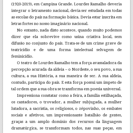
(1920-2019), em Campina Grande. Lourdes Ramalho deveria
integrar o letramento nacional, devia ser estudada em todas
as escolas do país na formação básica. Devia estar inscrita em
letras fortes no nosso imaginário nacional.
No entanto, nada disto acontece, quando muito podemos
dizer que ela sobrevive como usina criativa local, sem
difusão no conjunto do país. Trata-se de um crime grave de
teatricídio e de uma forma intelectual selvagem de
feminicídio.
O teatro de Lourdes Ramalho tem a força avassaladora da
percepção acurada da aldeia – o Nordeste, o seu povo, a sua
cultura, a sua História, a sua maneira de ser. A sua aldeia,
contudo, participa do país. E esta força possui um ímpeto de
tal ordem que a sua obra se transforma em poesia universal.
Impressiona constatar como a feira, a família estilhaçada,
os cantadores, o trovador, a mulher subjugada, a mulher
lutadora, a sacristia, os religiosos, o zépovinho, os embates
sociais e afetivos, um impressionante batalhão de gentes,
graças a um amplo domínio dos recursos da linguagem
dramatúrgica, se transformam todos, nas suas peças, em