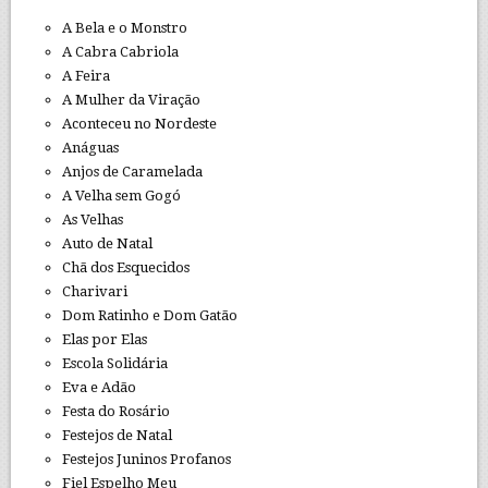
A Bela e o Monstro
A Cabra Cabriola
A Feira
A Mulher da Viração
Aconteceu no Nordeste
Anáguas
Anjos de Caramelada
A Velha sem Gogó
As Velhas
Auto de Natal
Chã dos Esquecidos
Charivari
Dom Ratinho e Dom Gatão
Elas por Elas
Escola Solidária
Eva e Adão
Festa do Rosário
Festejos de Natal
Festejos Juninos Profanos
Fiel Espelho Meu