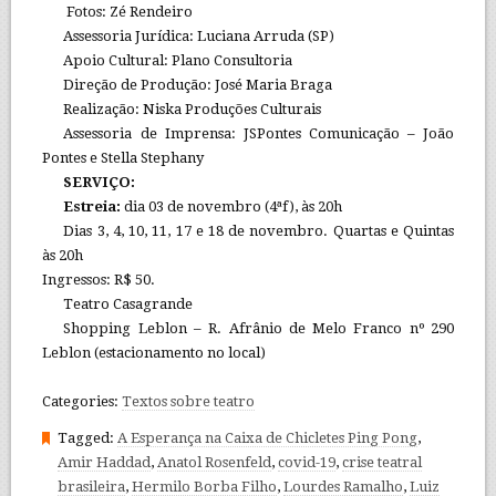
Fotos: Zé Rendeiro
Assessoria Jurídica: Luciana Arruda (SP)
Apoio Cultural: Plano Consultoria
Direção de Produção: José Maria Braga
Realização: Niska Produções Culturais
Assessoria de Imprensa: JSPontes Comunicação – João
Pontes e Stella Stephany
SERVIÇO:
Estreia:
dia 03 de novembro (4ªf), às 20h
Dias 3, 4, 10, 11, 17 e 18 de novembro. Quartas e Quintas
às 20h
Ingressos: R$ 50.
Teatro Casagrande
Shopping Leblon – R. Afrânio de Melo Franco nº 290
Leblon (estacionamento no local)
Categories:
Textos sobre teatro
Tagged:
A Esperança na Caixa de Chicletes Ping Pong
,
Amir Haddad
,
Anatol Rosenfeld
,
covid-19
,
crise teatral
brasileira
,
Hermilo Borba Filho
,
Lourdes Ramalho
,
Luiz