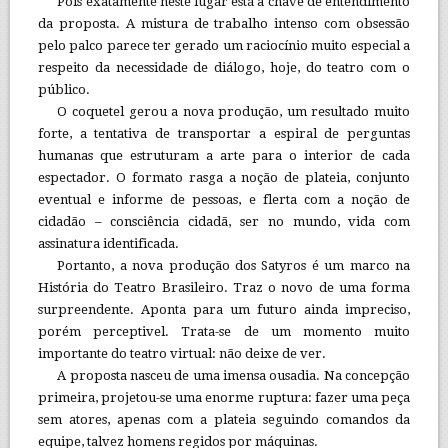
Pois exatamente neste lugar está a chave de entendimento
da proposta. A mistura de trabalho intenso com obsessão
pelo palco parece ter gerado um raciocínio muito especial a
respeito da necessidade de diálogo, hoje, do teatro com o
público.
O coquetel gerou a nova produção, um resultado muito
forte, a tentativa de transportar a espiral de perguntas
humanas que estruturam a arte para o interior de cada
espectador. O formato rasga a noção de plateia, conjunto
eventual e informe de pessoas, e flerta com a noção de
cidadão – consciência cidadã, ser no mundo, vida com
assinatura identificada.
Portanto, a nova produção dos Satyros é um marco na
História do Teatro Brasileiro. Traz o novo de uma forma
surpreendente. Aponta para um futuro ainda impreciso,
porém perceptivel. Trata-se de um momento muito
importante do teatro virtual: não deixe de ver.
A proposta nasceu de uma imensa ousadia. Na concepção
primeira, projetou-se uma enorme ruptura: fazer uma peça
sem atores, apenas com a plateia seguindo comandos da
equipe, talvez homens regidos por máquinas.