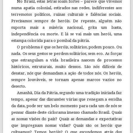
No Brasil, estas letras soam fortes – parece que vivemos
numa apatia colonial, estirados nas redes, indiferentes aos
terremotos políticos, ruínas culturais e falências sociais.
Precisamos sempre de heróis. De repente, alguém não
suporta mais a miséria nacional, grita um basta,
independência ou morte. E lá se vai mais um herói, uma
estampa colorida para o pombal da pátria.
O problema é que os heróis, solitários, podem pouco. Ou
nada. Os seus gestos se perdem solitários, sem eco. As forças
que estrangulam a vida brasileira nascem de processos
históricos, estruturais, muito densos. São nós difíceis de
desatar, nós que demandam a ação de todos nós. Os heróis,
sempre louváveis, se tornam apenas marcos vazios no
deserto.
Amanhã, Dia da Pátria, segundo uma tradição iniciada faz
tempo, apesar das discussões várias que renegam a escolha
da data, pode ser um belo momento para cada um de nós se
pensar diante deste ciclorama imenso chamado Brasil. Quais
as nossas visões do país? Quais as demandas e expectativas
que impregnam nossas vidas? Quais são os heróis que
cultuamos? Temos heróis? O que escondemos atrás dos