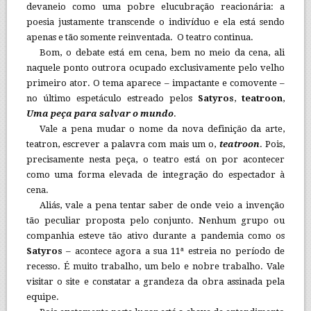
devaneio como uma pobre elucubração reacionária: a
poesia justamente transcende o indivíduo e ela está sendo
apenas e tão somente reinventada. O teatro continua.
Bom, o debate está em cena, bem no meio da cena, ali
naquele ponto outrora ocupado exclusivamente pelo velho
primeiro ator. O tema aparece – impactante e comovente –
no último espetáculo estreado pelos
Satyros
,
teatroon
,
Uma peça para salvar o mundo
.
Vale a pena mudar o nome da nova definição da arte,
teatron, escrever a palavra com mais um o,
teatroon
. Pois,
precisamente nesta peça, o teatro está on por acontecer
como uma forma elevada de integração do espectador à
cena.
Aliás, vale a pena tentar saber de onde veio a invenção
tão peculiar proposta pelo conjunto. Nenhum grupo ou
companhia esteve tão ativo durante a pandemia como os
Satyros
– acontece agora a sua 11ª estreia no período de
recesso. É muito trabalho, um belo e nobre trabalho. Vale
visitar o site e constatar a grandeza da obra assinada pela
equipe.