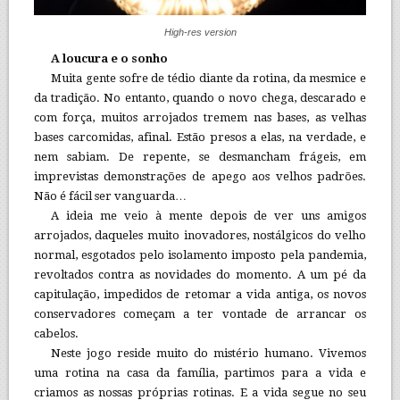
High-res version
A loucura e o sonho
Muita gente sofre de tédio diante da rotina, da mesmice e
da tradição. No entanto, quando o novo chega, descarado e
com força, muitos arrojados tremem nas bases, as velhas
bases carcomidas, afinal. Estão presos a elas, na verdade, e
nem sabiam. De repente, se desmancham frágeis, em
imprevistas demonstrações de apego aos velhos padrões.
Não é fácil ser vanguarda…
A ideia me veio à mente depois de ver uns amigos
arrojados, daqueles muito inovadores, nostálgicos do velho
normal, esgotados pelo isolamento imposto pela pandemia,
revoltados contra as novidades do momento. A um pé da
capitulação, impedidos de retomar a vida antiga, os novos
conservadores começam a ter vontade de arrancar os
cabelos.
Neste jogo reside muito do mistério humano. Vivemos
uma rotina na casa da família, partimos para a vida e
criamos as nossas próprias rotinas. E a vida segue no seu