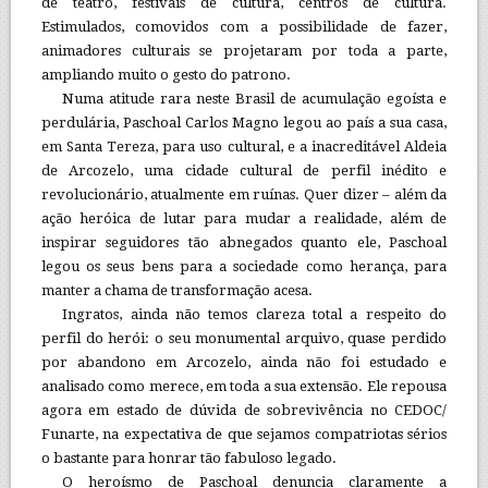
de teatro, festivais de cultura, centros de cultura.
Estimulados, comovidos com a possibilidade de fazer,
animadores culturais se projetaram por toda a parte,
ampliando muito o gesto do patrono.
Numa atitude rara neste Brasil de acumulação egoísta e
perdulária, Paschoal Carlos Magno legou ao país a sua casa,
em Santa Tereza, para uso cultural, e a inacreditável Aldeia
de Arcozelo, uma cidade cultural de perfil inédito e
revolucionário, atualmente em ruínas. Quer dizer – além da
ação heróica de lutar para mudar a realidade, além de
inspirar seguidores tão abnegados quanto ele, Paschoal
legou os seus bens para a sociedade como herança, para
manter a chama de transformação acesa.
Ingratos, ainda não temos clareza total a respeito do
perfil do herói: o seu monumental arquivo, quase perdido
por abandono em Arcozelo, ainda não foi estudado e
analisado como merece, em toda a sua extensão. Ele repousa
agora em estado de dúvida de sobrevivência no CEDOC/
Funarte, na expectativa de que sejamos compatriotas sérios
o bastante para honrar tão fabuloso legado.
O heroísmo de Paschoal denuncia claramente a