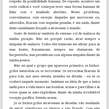
respeito da possibilidade humana. De repente, acontece um
corte radical e você consegue tecer uma forma humana de
lidar com o inusitado absoluto. Nosso problema,
convenhamos, com exceção daqueles que morreram ou,
adoecidos, ficaram com sequelas pesadas, é um nada, diante
deste caminhante forçado a atravessar o mundo.
Gosto de lembrar também do extenso rol de malucos da
minha geração. Não sei porquê razão, atraí sempre a
simpatia de malucos. Todos eles tentaram me aliciar para as
suas hostes, fracassaram, sempre me chamaram de
burguesinha
, mas persistiram com alguma simpatia diante da
minha pessoa.
Não sei qual o grupo que apareceu primeiro, os bichos-
grilos naturebas ou os terroristas. Os terroristas ficaram lá
para trás, nos anos setenta, isolados na década – ou só os
conheci naquele momento. Insistiam na ideia de que a única
saída para a vida estava nas bombas, armas e guerrilhas e às
vezes quase se auto-explodiam diante da minha irredutível
vocação pacífica. Detesto armas.
Já os bichos-grilos atravessam as décadas, vão mudando
de astral, plataforma ou ideário e vão ficando. Com eles