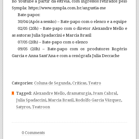
no Youtube a partir da estreia, com ingressos retirados pelo
Sympla: https://www.sympla.com.br/angustia-me
Bate-papos:
30/04 (Após a sessão) – Bate-papo com o elenco e a equipe
02/05 (20h) – Bate-papo com o diretor Alexandre Mello e
as autoras Julia Spadaccini e Marcia Brasil
07/05 (20h) – Bate-papo com o elenco
09/05 (20h) – Bate-papo com os produtores Rogério
Garcia e Anna Sant’Ana e com a cenógrafa Julia Deccache
Categories:
Coluna de Segunda
,
Críticas
,
Teatro
Tagged:
Alexandre Mello
,
dramaturgia
,
Ivam Cabral
,
Julia Spadaccini
,
Marcia Brasil
,
Rodolfo Garcia Vázquez
,
Satyros
,
Teatroon
0 Comments