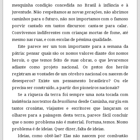
mesquinha condição concedida no Brasil à infância e à
juventude. Não respeitamos as novas gerações, não abrimos
caminhos para o futuro, não nos importamos com o famoso
porvir cantado em tantos discursos: canta-se para calar.
Convivemos indiferentes com crianças mortas de fome, até
mesmo nas ruas, e com escolas de péssima qualidade.
Este parece ser um tom importante para a semana da
pátria: pensar quais são os nossos valores diante dos nossos
herois, o que temos feito de suas obras, o que levaremos
adiante como projeto nacional. Os gestos dos heróis
registram as vontades de um cérebro nacional ou nascem de
desesperos? Existe um pensamento brasileiro? Ou ele
precisa ser construído, a partir dos pioneiros nacionais?
Se a riqueza da terra foi sempre uma nota tocada com
insistência nos textos da
brasiliana
desde Caminha, surgiu em
tantos cronistas, viajantes e escritores que lançaram os
olhares para a paisagem desta terra, parece fácil concluir
que o nosso problema não é material. Fortuna, temos. Nosso
problema é de ideias. Quer dizer, falta de ideias.
Ideias, como obtê-las? Elas não nascem por combustão