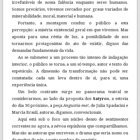
irrefutáveis de nossa falência enquanto seres humanos.
Somos precários, vivemos cercados por graus variados de
miserabilidade, moral, material e humana.
Portanto, a montagem conduz o público a esta
percepção: a miséria existencial geral em que vivemos. Mas
aponta para uma réstia de luz, a possibilidade de nos
tornarmos protagonistas do ato de existir, dignos das
demandas fundamentais da vida.
Ao se submeter a um processo tão intenso de indagação
interior, o público se torna, a um só tempo, autor e texto do
espetáculo. A dimensão da transformação não pode ser
constatada: cada um leva dentro de si, para si, uma
experiência única.
Um belo contraste surge no panorama teatral se
considerarmos, ao lado da proposta dos
Satyros
, a estreia
do dia 30 próximo, a peça
Angustia-me!
, de Julia Spadacini e
Marcia Brasil, autoras, digamos, convencionais.
Aqui está sob o foco um núcleo denso de sentimentos
correntes no agora, a névoa espinhosa que compartilhamos.
Mas são as autoras que escrevem o drama que seria nosso ou
de muitos de nós, a vasta sombra da angústia.