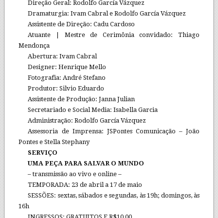
Direção Geral: Rodolfo García Vázquez
Dramaturgia: Ivam Cabral e Rodolfo García Vázquez
Assistente de Direção: Cadu Cardoso
Atuante | Mestre de Cerimônia convidado: Thiago
Mendonça
Abertura: Ivam Cabral
Designer: Henrique Mello
Fotografia: André Stefano
Produtor: Silvio Eduardo
Assistente de Produção: Janna Julian
Secretariado e Social Media: Isabella Garcia
Administração: Rodolfo García Vázquez
Assessoria de Imprensa: JSPontes Comunicação – João
Pontes e Stella Stephany
SERVIÇO
UMA PEÇA PARA SALVAR O MUNDO
– transmissão ao vivo e online –
TEMPORADA: 23 de abril a 17 de maio
SESSÕES: sextas, sábados e segundas, às 19h; domingos, às
16h
INGRESSOS: GRATUITOS E R$10,00