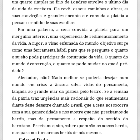
um quarto simples no frio de Londres envolve o último dia
de vida da escritora. Ela revê os seus caminhos e obras, as
suas convicções e grandes encontros e convida a plateia a
pensar o sentido de suas escolhas.
Em uma palavra, a cena convida a plateia para um
mergulho interior, uma experiência de redimensionamento
da vida. A rigor, a visão esfumada do mundo objetivo surge
como uma ferramenta hábil para que se pergunte o quanto
o sujeito pode participar da construção da vida. O quanto do
mundo é construção, o quanto se pode mudar no que é pré-
dado?
Alentador, não? Nada melhor se poderia desejar num
mundo em crise: a âncora salva vidas do pensamento,
lançada ao grande mar da plateia pelo teatro. Se a semana
da pátria traz urgências mais racionais do que sentimentais
diante deste desastre chamado Brasil, que a cena nos socorra
com a sua generosidade e nos mostre que não precisamos de
heróis, mas de pensamento a respeito do sentido do
heroísmo. Precisamos, sim, saber quem são os nossos heróis,
mas para nos tornarmos heróis de nós mesmos.
Cabaret Dada