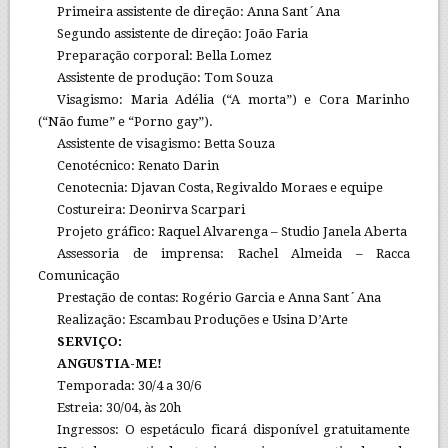
Primeira assistente de direção: Anna Sant´Ana
Segundo assistente de direção: João Faria
Preparação corporal: Bella Lomez
Assistente de produção: Tom Souza
Visagismo: Maria Adélia (“A morta”) e Cora Marinho
(“Não fume” e “Porno gay”).
Assistente de visagismo: Betta Souza
Cenotécnico: Renato Darin
Cenotecnia: Djavan Costa, Regivaldo Moraes e equipe
Costureira: Deonirva Scarpari
Projeto gráfico: Raquel Alvarenga – Studio Janela Aberta
Assessoria de imprensa: Rachel Almeida – Racca
Comunicação
Prestação de contas: Rogério Garcia e Anna Sant´Ana
Realização: Escambau Produções e Usina D’Arte
SERVIÇO:
ANGUSTIA-ME!
Temporada: 30/4 a 30/6
Estreia: 30/04, às 20h
Ingressos: O espetáculo ficará disponível gratuitamente