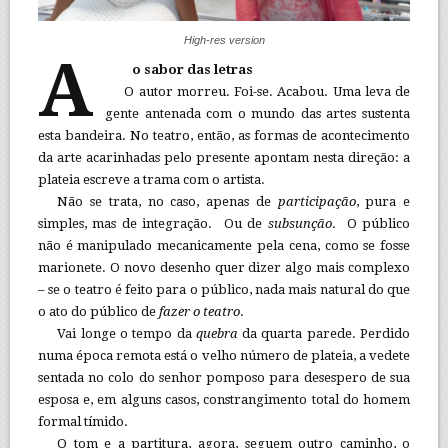
High-res version
A
o sabor das letras
O autor morreu. Foi-se. Acabou. Uma leva de
gente antenada com o mundo das artes sustenta
esta bandeira. No teatro, então, as formas de acontecimento
da arte acarinhadas pelo presente apontam nesta direção: a
plateia escreve a trama com o artista.
Não se trata, no caso, apenas de
participação
, pura e
simples, mas de integração. Ou de
subsunção
. O público
não é manipulado mecanicamente pela cena, como se fosse
marionete. O novo desenho quer dizer algo mais complexo
– se o teatro é feito para o público, nada mais natural do que
o ato do público de
fazer o teatro
.
Vai longe o tempo da
quebra
da quarta parede. Perdido
numa época remota está o velho número de plateia, a vedete
sentada no colo do senhor pomposo para desespero de sua
esposa e, em alguns casos, constrangimento total do homem
formal tímido.
O tom e a partitura, agora, seguem outro caminho, o