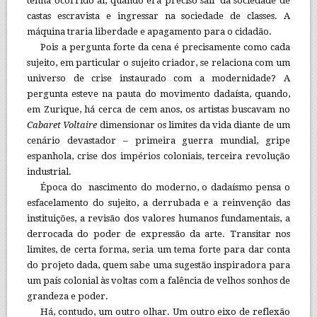
tenha ocorrido aí, quando era preciso sair da sociedade de
castas escravista e ingressar na sociedade de classes. A
máquina traria liberdade e apagamento para o cidadão.
Pois a pergunta forte da cena é precisamente como cada
sujeito, em particular o sujeito criador, se relaciona com um
universo de crise instaurado com a modernidade? A
pergunta esteve na pauta do movimento dadaísta, quando,
em Zurique, há cerca de cem anos, os artistas buscavam no
Cabaret Voltaire
dimensionar os limites da vida diante de um
cenário devastador – primeira guerra mundial, gripe
espanhola, crise dos impérios coloniais, terceira revolução
industrial.
Época do nascimento do moderno, o dadaísmo pensa o
esfacelamento do sujeito, a derrubada e a reinvenção das
instituições, a revisão dos valores humanos fundamentais, a
derrocada do poder de expressão da arte. Transitar nos
limites, de certa forma, seria um tema forte para dar conta
do projeto dada, quem sabe uma sugestão inspiradora para
um país colonial às voltas com a falência de velhos sonhos de
grandeza e poder.
Há, contudo, um outro olhar. Um outro eixo de reflexão