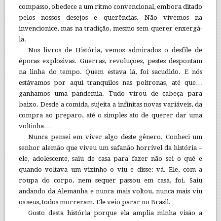
compasso, obedece a um ritmo convencional, embora ditado
pelos nossos desejos e querências. Não vivemos na
invencionice, mas na tradição, mesmo sem querer enxergá-
la.
Nos livros de História, vemos admirados o desfile de
épocas explosivas. Guerras, revoluções, pestes despontam
na linha do tempo. Quem estava lá, foi sacudido. E nós
estávamos por aqui tranquilos nas poltronas, até que…
ganhamos uma pandemia. Tudo virou de cabeça para
baixo. Desde a comida, sujeita a infinitas novas variáveis, da
compra ao preparo, até o simples ato de querer dar uma
voltinha…
Nunca pensei em viver algo deste gênero. Conheci um
senhor alemão que viveu um safanão horrível da história –
ele, adolescente, saiu de casa para fazer não sei o quê e
quando voltava um vizinho o viu e disse: vá. Ele, com a
roupa do corpo, nem sequer passou em casa, foi. Saiu
andando da Alemanha e nunca mais voltou, nunca mais viu
os seus, todos morreram. Ele veio parar no Brasil.
Gosto desta história porque ela amplia minha visão a