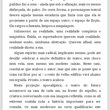
público faz a cena – ainda que sob a afinação, mais ou menos
disfarçada, do palco. De certa forma, a personagem teatral
desceu aquela imensa escadaria que fazia com que ela se
projetasse a partir de um espaço outro, o espaço de ficção.
Ela rasgou a fantasia, limpou a maquiagem.
Submersos na realidade, uma realidade complexa e
magnética, fluida, os espectadores querem mais realidade,
nenhum sonho, nenhuma abstração. Querem afinal, uma
realidade direta: a sua.
Algum espírito mais radical, implicante mesmo, pode até
decidir celebrar a morte definitiva do teatro, sem choro
nem vela, nem mesmo um modesto caixão. Neste caso,
conclui-se que acabou o autor, mas que não se pense que a
coisa vai ficar por aí – o resto do velho edifício virá abaixo
em seguida. Pronto, o teatro acabou.
Nesta projeção apocalíptica, o teatro do futuro
acontecerá na casa de cada um, na frente do espelho, a
criatura conversando com sua imagem refletida, como se ali
estivesse contida toda a história importante para ser
contada. Os mais modernos na certa qualificarão este