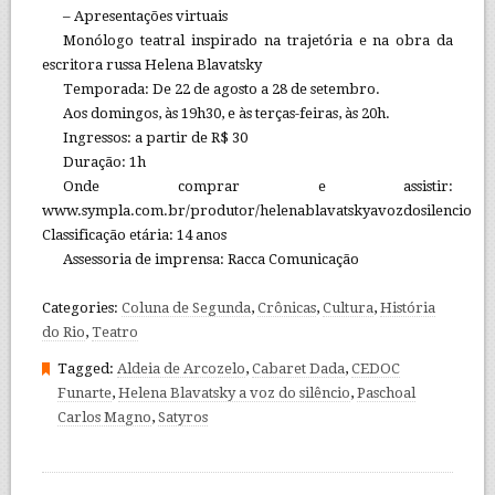
– Apresentações virtuais
Monólogo teatral inspirado na trajetória e na obra da
escritora russa Helena Blavatsky
Temporada: De 22 de agosto a 28 de setembro.
Aos domingos, às 19h30, e às terças-feiras, às 20h.
Ingressos: a partir de R$ 30
Duração: 1h
Onde comprar e assistir:
www.sympla.com.br/produtor/helenablavatskyavozdosilencio
Classificação etária: 14 anos
Assessoria de imprensa: Racca Comunicação
Categories:
Coluna de Segunda
,
Crônicas
,
Cultura
,
História
do Rio
,
Teatro
Tagged:
Aldeia de Arcozelo
,
Cabaret Dada
,
CEDOC
Funarte
,
Helena Blavatsky a voz do silêncio
,
Paschoal
Carlos Magno
,
Satyros