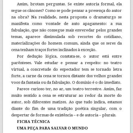
Assim, brotam perguntas. Se existe autoria formal, ela
segue os cânones? Como se pode pensar a presença do autor
na obra? Na realidade, nesta proposta o dramaturgo se
manifesta como vontade de auto apagamento: a sua
fabulação, que não consegue mais enveredar pelos grandes
temas, aparece dissimulada sob recortes do cotidiano,
materializações do homem comum, ainda que os seres da
cena tenham traços fortes inclinados à exceção.
Por dedução lógica, constata-se, o autor está entre
parênteses. Vale estudar e pensar a respeito: no teatro
virtual, a concretude do espectador tem se tornado letra
forte, a carne da cena se tornou distante dos velhos grandes
voos da fantasia ou da fabulação. O domínio é o do imediato.
Parece curioso ter, no ar, um teatro terrestre. Assim, faz
muito sentido a cena se estruturar ao redor da morte do
autor, sob diferentes matizes. Ao que tudo indica, estamos
diante do fim de uma tradição poética singular, com o
despertar de formas de existência – e de autoria – plurais.
FICHA TÉCNICA
UMA PEÇA PARA SALVAR O MUNDO