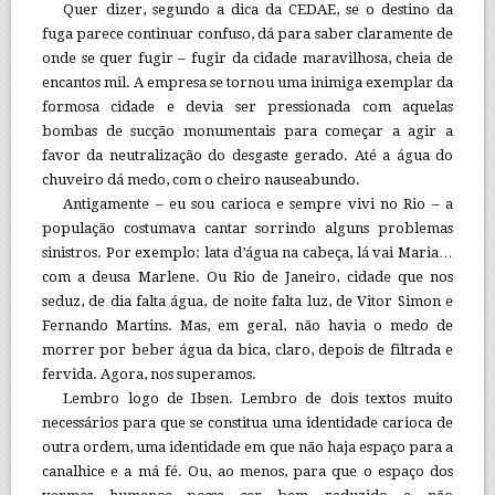
Quer dizer, segundo a dica da CEDAE, se o destino da
fuga parece continuar confuso, dá para saber claramente de
onde se quer fugir – fugir da cidade maravilhosa, cheia de
encantos mil. A empresa se tornou uma inimiga exemplar da
formosa cidade e devia ser pressionada com aquelas
bombas de sucção monumentais para começar a agir a
favor da neutralização do desgaste gerado. Até a água do
chuveiro dá medo, com o cheiro nauseabundo.
Antigamente – eu sou carioca e sempre vivi no Rio – a
população costumava cantar sorrindo alguns problemas
sinistros. Por exemplo: lata d’água na cabeça, lá vai Maria…
com a deusa Marlene. Ou Rio de Janeiro, cidade que nos
seduz, de dia falta água, de noite falta luz, de Vitor Simon e
Fernando Martins. Mas, em geral, não havia o medo de
morrer por beber água da bica, claro, depois de filtrada e
fervida. Agora, nos superamos.
Lembro logo de Ibsen. Lembro de dois textos muito
necessários para que se constitua uma identidade carioca de
outra ordem, uma identidade em que não haja espaço para a
canalhice e a má fé. Ou, ao menos, para que o espaço dos