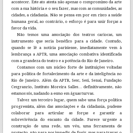
acontecer. Este ato atesta não apenas o compromisso da arte
com a sua história e o seu fazer, mas com as comunidades, as
cidades, a cidadania. Não se pensa em por em risco a saúde
humana geral, ao contrário, o esforço é para unir forças a
favor da vida.
Não temos uma associação dos teatros cariocas, um
instrumento que seria benéfico para a cidade. Contudo,
quando se lê a notícia parisiense, imediatamente vem à
lembrança a APTR, uma associação combativa identificada
com a grandeza do teatro e a potência do Rio de Janeiro.
Contamos com um núcleo forte de instituições voltadas
para política de fortalecimento da arte e da inteligência no
Rio de Janeiro. Além da APTR, Sesc, Sesi, Senai, Fundação
Cesgranrio, Instituto Moreira Salles… definitivamente, não
estamos sós, nadando a esmo em águas turvas.
Talvez um terceiro lugar, quem sabe uma força política
progressista, além das associações e da cidadania, pudesse
colaborar para articular as forças e garantir a
sobrevivência do encanto da cidade. Parece urgente a
construção de uma rede, um véu, uma ferramenta de
proteção, não para nos impedir de fugir, mas para travar o