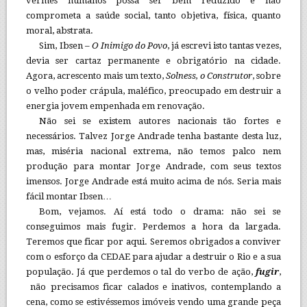
vermes humanos possa ser bem reduzido e não
comprometa a saúde social, tanto objetiva, física, quanto
moral, abstrata.
Sim, Ibsen –
O Inimigo do Povo
, já escrevi isto tantas vezes,
devia ser cartaz permanente e obrigatório na cidade.
Agora, acrescento mais um texto,
Solness, o Construtor
, sobre
o velho poder crápula, maléfico, preocupado em destruir a
energia jovem empenhada em renovação.
Não sei se existem autores nacionais tão fortes e
necessários. Talvez Jorge Andrade tenha bastante desta luz,
mas, miséria nacional extrema, não temos palco nem
produção para montar Jorge Andrade, com seus textos
imensos. Jorge Andrade está muito acima de nós. Seria mais
fácil montar Ibsen…
Bom, vejamos. Aí está todo o drama: não sei se
conseguimos mais fugir. Perdemos a hora da largada.
Teremos que ficar por aqui. Seremos obrigados a conviver
com o esforço da CEDAE para ajudar a destruir o Rio e a sua
população. Já que perdemos o tal do verbo de ação,
fugir
,
não precisamos ficar calados e inativos, contemplando a
cena, como se estivéssemos imóveis vendo uma grande peça