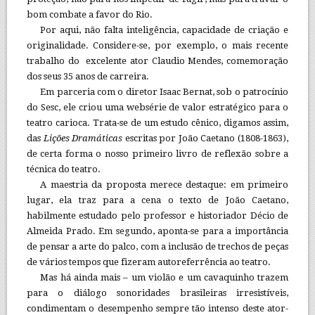
bom combate a favor do Rio.
Por aqui, não falta inteligência, capacidade de criação e
originalidade. Considere-se, por exemplo, o mais recente
trabalho do excelente ator Claudio Mendes, comemoração
dos seus 35 anos de carreira.
Em parceria com o diretor Isaac Bernat, sob o patrocínio
do Sesc, ele criou uma websérie de valor estratégico para o
teatro carioca. Trata-se de um estudo cênico, digamos assim,
das
Lições Dramáticas
escritas por João Caetano (1808-1863),
de certa forma o nosso primeiro livro de reflexão sobre a
técnica do teatro.
A maestria da proposta merece destaque: em primeiro
lugar, ela traz para a cena o texto de João Caetano,
habilmente estudado pelo professor e historiador Décio de
Almeida Prado. Em segundo, aponta-se para a importância
de pensar a arte do palco, com a inclusão de trechos de peças
de vários tempos que fizeram autoreferrência ao teatro.
Mas há ainda mais – um violão e um cavaquinho trazem
para o diálogo sonoridades brasileiras irresistíveis,
condimentam o desempenho sempre tão intenso deste ator-