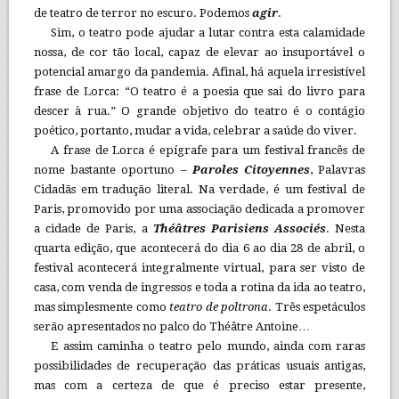
de teatro de terror no escuro. Podemos
agir
.
Sim, o teatro pode ajudar a lutar contra esta calamidade
nossa, de cor tão local, capaz de elevar ao insuportável o
potencial amargo da pandemia. Afinal, há aquela irresistível
frase de Lorca: “O teatro é a poesia que sai do livro para
descer à rua.” O grande objetivo do teatro é o contágio
poético, portanto, mudar a vida, celebrar a saúde do viver.
A frase de Lorca é epígrafe para um festival francês de
nome bastante oportuno –
Paroles Citoyennes
, Palavras
Cidadãs em tradução literal. Na verdade, é um festival de
Paris, promovido por uma associação dedicada a promover
a cidade de Paris, a
Théâtres Parisiens Associés
. Nesta
quarta edição, que acontecerá do dia 6 ao dia 28 de abril, o
festival acontecerá integralmente virtual, para ser visto de
casa, com venda de ingressos e toda a rotina da ida ao teatro,
mas simplesmente como
teatro de poltrona
. Três espetáculos
serão apresentados no palco do Théâtre Antoine…
E assim caminha o teatro pelo mundo, ainda com raras
possibilidades de recuperação das práticas usuais antigas,
mas com a certeza de que é preciso estar presente,