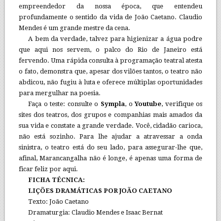
empreendedor da nossa época, que entendeu
profundamente o sentido da vida de João Caetano. Claudio
Mendes é um grande mestre da cena.
A bem da verdade, talvez para higienizar a água podre
que aqui nos servem, o palco do Rio de Janeiro está
fervendo. Uma rápida consulta à programação teatral atesta
o fato, demonstra que, apesar dos vilões tantos, o teatro não
abdicou, não fugiu à luta e oferece múltiplas oportunidades
para mergulhar na poesia.
Faça o teste: consulte o
Sympla
, o
Youtube
, verifique os
sites dos teatros, dos grupos e companhias mais amados da
sua vida e constate a grande verdade. Você, cidadão carioca,
não está sozinho. Para lhe ajudar a atravessar a onda
sinistra, o teatro está do seu lado, para assegurar-lhe que,
afinal, Marancangalha não é longe, é apenas uma forma de
ficar feliz por aqui.
FICHA TÉCNICA:
LIÇÕES DRAMÁTICAS POR JOÃO CAETANO
Texto: João Caetano
Dramaturgia: Claudio Mendes e Isaac Bernat