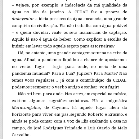
– veja-se, por exemplo, a indecência da má qualidade da
água no Rio de Janeiro. A CEDAE fez a proeza de
desinventar
a ideia preciosa da água encanada, uma grande
conquista da civilização. Ela não trabalha com água potável
– e quem duvidar, visite os seus mananciais de captação.
Aquilo lá não é água de beber. Como explicar a escolha de
insistir em levar todo aquele esgoto para as torneiras?
Há, no entanto, uma grande vantagem soturna na crise da
água. Afinal, a pandemia liquidou a chance de apostarmos
no verbo fugir – fugir para onde, no meio de uma
pandemia mundial? Para a Lua? Júpiter? Para Marte? Não
temos voos regulares… Já com a contribuição da CEDAE,
podemos recuperar o verbo antigo e sonhar: vou fugir!
Não sei bem para onde. Nas artes, em especial na música,
existem algumas sugestões sedutoras. Há a enigmática
Maracangalha
, de Caymmi, há aquele lugar além do
horizonte para viver em paz, segundo Roberto e Erasmo, e
ainda se pode contar com a voz de Elis exaltando a casa no
campo, de José Rodrigues Trindade e Luis Otavio de Melo
Carvalho.