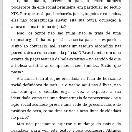
E, no entanto, escreveram para o teatro homens
poderosos da elite social brasileira, em particular no século
XIX. Por que será que, bacharéis, juízes, togados e coroados,
eles não conseguiram elevar esta sua outra ocupação à
altura de uma tribuna de juiz?
Não, os textos não são ruins, não se trata de uma
dramaturgia falha ou precária, escrita para ser esquecida.
Muito ao contrário, até. Temos um tesouro escondido nas
paredes desta ruína chamada pátria. O Brasil conta com uma
estante de peças teatrais de bela extensão – no sentido de que
a beleza artística aí se apresenta sem timidez. Então, que
passa?
A autoria teatral segue enredada na falta de horizonte
social definidora do país. Se o verbo aqui não é livre, não
faz com que o cidadão erga a voz e expresse a sua
identidade, como ter uma dramaturgia de repercussão? Se a
ação social acontece presa numa rede de preconceitos e de
práticas de casta, como desejar ver a ação livre de cidadãos
no palco?
Mas não precisamos esperar a mudança do país e da
realidade para ver este teatro nosso acontecer. Atitudes