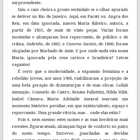
surpreendente.
Sim, o caso cheira a grosso escândalo se o olhar apurado
se detiver no Rio de Janeiro. Aqui, em Parati ou Angra dos
Reis, em data ignorada, nasceu Maria Ribeiro, autora, a
partir de 1855, de mais de vinte peças. Várias foram
montadas e alcançaram boa repercussão, de público e de
crítica.
Gabriela
, de 1865, e
Cancros Sociais
, de 1866, foram
elogiadas por Machado de Assis. E por onde anda esta nossa
Maria, ignorada pela cena carioca e brasileira? Letras
vagantes!
É certo que a modernidade, a expansão feminina e a
rebelião jovem, nos anos 1960, viabilizaram a projeção de
uma bela geração de dramaturgas e de suas obras. Leilah
Assunção, Consuelo de Castro, Renata Pallottini, Hilda Hilst,
Isabel Câmara, Maria Adelaide Amaral marcam um
momento histórico peculiar, em que existiu talento, espaço e
repercussão. Uma grande vitória, mas… onde elas estão?
Pois é, nem mesmo estes nomes e as suas herdeiras mais
recentes, figuras atuais, alcançam lugar de conforto no palco
do nosso tempo. Escrever, guardadas as devidas