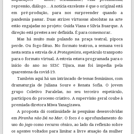
repressão, diálogo… A notícia excelente é que o original está
em pré-produção, para nos surpreender quando a
pandemia passar. Duas atrizes virtuosas absolutas na arte
estão engajadas no projeto: Guida Viana e Silvia Buarque. A
direção está prestes a ser definida. É para comemorar.
Mas há muito mais pulando na praça teatral, pipoca
perde. Ou fogo-fátuo. No formato teatron, a semana verá
nesta sexta a estreia de
A Protagonista
, espetáculo transposto
para o formato virtual. A estreia estava programada para o
início do ano no SESC Tijuca, mas foi impedia pela
quarentena da covid-19.
Também aqui há um intrincado de temas femininos, com
dramaturgia de Juliana Soure e Renata Sofia. O jovem
grupo Coletivo Paralelas, no seu terceiro espetáculo,
participou do processo criativo. A supervisão geral coube à
premiada diretora Miwa Yanagizawa.
A proposta dá continuidade às pesquisas desenvolvidas
em
Piranha não Dá no Mar
. O foco é o aprofundamento do
uso do
jogo
como recurso cênico, ao lado da reflexão sobre
os agentes voltados para limitar a livre atuação da mulher