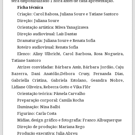
será disponibilizado 1 hora antes de cada apresentação.
Ficha técnica
Criação: Carol Babosa, Juliana Soure e Tatiane Santoro
Direção: Juliana Soure
Orientação artística: Miwa Yanagizawa
Direção audiovisual: Laís Dantas
Dramaturgia: Juliana Soure e Renata Sofia
Roteiro audiovisual: Renata Sofia
Elenco: Aliny Ulbricht, Carol Barbosa, Rosa Nogueira,
Tatiane Santoro
Atrizes convidadas: Bárbara Assis, Bárbara Jordão, Caju
Bazerra, Dani Anatólio,Débora Crusy, Fernanda Dias,
Gabriella Cristina, Gabriela Estolano, Geandra Nobre,
Lidiane Oliveira, Rebecca Gotto e Vika Flôr
Orientação teórica: Pâmela Carvalho
Preparação corporal: Camila Rocha
Iluminação: Nina Balbi
Figurino: Carla Costa
Mídias, design gráfico e fotografia: Franco Albuquerque
Direção de produção: Mariana Rego
Produção executiva: Julia Abreu