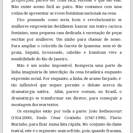
proporções, parece ser coisa fácil, encenar é que são elas.
Não existe acesso fácil ao palco. Não contamos com uma
rotina de apresentar as vozes femininas nacionais na cena.
Fico pensando como seria bom e revolucionário se
mulheres empresárias decidissem bancar um teatro carioca
feminino, uma pequena casa dedicada à encenação de peças
escritas por mulheres. Um ninho para chamar de nosso.
Para ampliar o colorido da Garota de Ipanema: nem só de
praia, biquíni, bronzeado, cabelão e bumbum vive a
sensibilidade do Rio de Janeiro.
Não é um sonho impossível. Romperia uma parte da
linha imaginária de interdição da cena brasileira enquanto
expressão social. Por enquanto, a linha, de arame farpado, é
tão inflexível que sequer permite o debate acerca da
dramaturgia nativa. Aliás, parece comum, no Brasil, o
dramaturgo se transformar em diretor, para conseguir a
montagem dos seus textos.
Os exemplos estão por toda a parte: João Bethencourt
(1924-2006), Paulo César Coutinho (1947-1996), Flavio
Marinho, para ficar numa lista rápida. No conjunto da classe
teatral, este é o segmento mais sofrido, pois, quando fracassa,