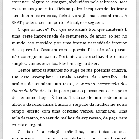
escrever. Alguns se apagam, abduzidos pela televisão. Mas
existem uns guerreiros fiéis ao palco, incapazes de dedicar a
sua alma a outra coisa, fiéis à vocação mal assombrada. A
SBAT poderia ser um porto. Afinal, eles seguem.
O que os move? Por que são assim? Por quê insistem? É
uma gente impregnada de sentimento, de amor ao ser no
mundo, são movidos por uma imensa necessidade interior
de expressão. Casaram com a poesia. Eles não vão parar,
não conseguem parar. Portanto, o aconselhável é o mais
simples: vamos ouvi-los. Eles têm algo a dizer.
Temos autoras atuantes no auge de sua potência criativa.
Um caso exemplar? Daniela Pereira de Carvalho. Ela
acabou de terminar um texto,
A Menina Escorrendo dos
Olhos da Mãe
, de alto impacto para o pensamento a respeito
do feminino hoje. É lindo. Trata-se de um redemoinho
afetivo de referências básicas a respeito da mulher no nosso
tempo, escrito com uma concisão verbal admirável. Uma
aula de teatro, no sentido melhor da expressão, de peça bem
escrita e urgente.
O eixo é a relação mãe-filha, com todas as suas
implicações – amor, sexualidade, vida profissional,