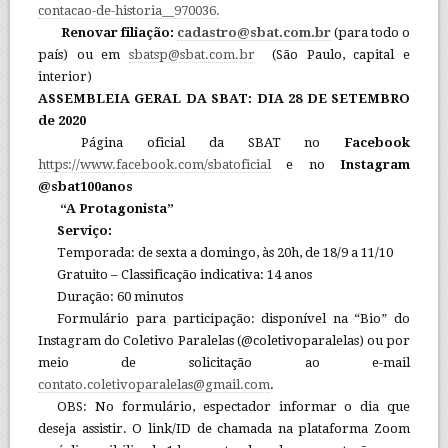
contacao-de-historia__970036.
Renovar filiação:
cadastro@sbat.com.br
(para todo o
país) ou em
sbatsp@sbat.com.br
(São Paulo, capital e
interior)
ASSEMBLEIA GERAL DA SBAT: DIA 28 DE SETEMBRO
de 2020
Página oficial da SBAT no
Facebook
https://www.facebook.com/sbatoficial
e no
Instagram
@sbat100anos
“A Protagonista”
Serviço:
Temporada: de sexta a domingo, às 20h, de 18/9 a 11/10
Gratuito – Classificação indicativa: 14 anos
Duração: 60 minutos
Formulário para participação: disponível na “Bio” do
Instagram do Coletivo Paralelas (@coletivoparalelas) ou por
meio de solicitação ao e-mail
contato.coletivoparalelas@gmail.com
.
OBS: No formulário, espectador informar o dia que
deseja assistir. O link/ID de chamada na plataforma Zoom