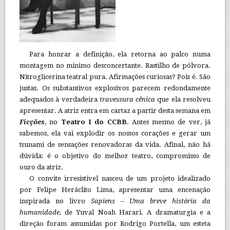
Para honrar a definição, ela retorna ao palco numa
montagem no mínimo desconcertante. Rastilho de pólvora.
Nitroglicerina teatral pura. Afirmações curiosas? Pois é. São
justas. Os substantivos explosivos parecem redondamente
adequados à verdadeira
travessura cênica
que ela resolveu
apresentar. A atriz entra em cartaz a partir desta semana em
Ficções
, no
Teatro I do CCBB
. Antes mesmo de ver, já
sabemos, ela vai explodir os nossos corações e gerar um
tsunami de sensações renovadoras da vida. Afinal, não há
dúvida: é o objetivo do melhor teatro, compromisso de
ouro da atriz.
O convite irresistível nasceu de um projeto idealizado
por Felipe Heráclito Lima, apresentar uma encenação
inspirada no livro
Sapiens – Uma breve história da
humanidade,
de Yuval Noah Harari. A dramaturgia e a
direção foram assumidas por Rodrigo Portella, um esteta