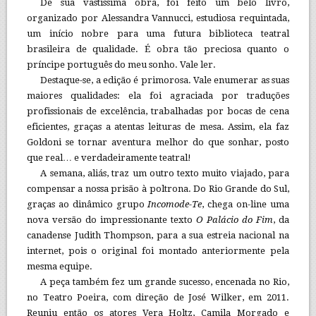
De sua vastíssima obra, foi feito um belo livro,
organizado por Alessandra Vannucci, estudiosa requintada,
um início nobre para uma futura biblioteca teatral
brasileira de qualidade. É obra tão preciosa quanto o
príncipe português do meu sonho. Vale ler.
Destaque-se, a edição é primorosa. Vale enumerar as suas
maiores qualidades: ela foi agraciada por traduções
profissionais de excelência, trabalhadas por bocas de cena
eficientes, graças a atentas leituras de mesa. Assim, ela faz
Goldoni se tornar aventura melhor do que sonhar, posto
que real… e verdadeiramente teatral!
A semana, aliás, traz um outro texto muito viajado, para
compensar a nossa prisão à poltrona. Do Rio Grande do Sul,
graças ao dinâmico grupo
Incomode-Te
, chega on-line uma
nova versão do impressionante texto
O Palácio do Fim
, da
canadense Judith Thompson, para a sua estreia nacional na
internet, pois o original foi montado anteriormente pela
mesma equipe.
A peça também fez um grande sucesso, encenada no Rio,
no Teatro Poeira, com direção de José Wilker, em 2011.
Reuniu então os atores Vera Holtz, Camila Morgado e