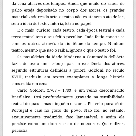
da cena através dos tempos. Ainda que muito do saber de
palco esteja depositado no corpo dos atores, os grandes
materializadores da arte, o teatro não existe sem o ato de ler,
sem a ideia de texto, autoria, letra no papel.
E o mais curioso: cada teatro, cada época teatral e cada
terra teatral tem o seu feitio peculiar. Cada feitio conecta-se
com os outros através do fio tênue do tempo. Nenhum
teatro, mesmo que não o saiba, ignora o que o teatro foi.
Se nas aldeias da Idade Moderna a Commedia dell’Arte
fazia do texto um esboço para a excelência dos atores,
segundo estruturas definidas a priori, Goldoni, no século
XVIII, traduziu em textos exemplares a longa história
construída em cena.
Carlo Goldoni (1707 – 1793) é um velho desconhecido
brasileiro. Está profundamente gravado na sensibilidade
teatral do país – mas ninguém o sabe… Ele veio para cá de
Portugal e caiu no gosto do povo. Não foi, no entanto,
exaustivamente traduzido, fato lamentável, e assim ele
persiste como um dom secreto de nosso ser. Quer dizer,
persistia.