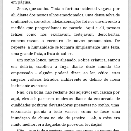
em página.
Gente, que sonho. Toda a fortuna ocidental vagava por
ali, diante dos nossos olhos emocionados. Uma densa selva de
sentimentos, conceitos, ideias, sensações foi nos envolvendo à
medida que progredíamos no passeio. Aqui e ali, pessoas
felizes como nós exultavam, festejavam descobertas,
comemoravam o encontro de novos pensamentos. De
repente, a humanidade se tornara simplesmente uma festa,
uma grande festa, a festa do saber.
Um sonho louco, muito alienado. Pobre criatura, entrou
em delírio, escolheu a fuga diante deste mundo tão
empesteado – alguém poderá dizer, ao ler, cético, estes
singelos volteios letrados, indiferente ao delírio de nossa
inebriante aventura.
Não, ora bolas, não reclame dos adjetivos em cascata por
aqui, eles até parecem modestos diante da enxurrada de
qualidades positivas devastadoras presentes no sonho, uma
enxurrada pronta a tudo varrer, como se fosse uma
inundação de chuva no Rio de Janeiro… Ah, a coisa era
muito melhor, era daquelas de provocar levitação!
Não – com toda a certeza, posso assegurar ao responder,