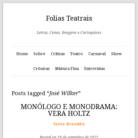
Folias Teatrais
Letras, Cenas, Imagens e Carioquices
Home
Sobre
Críticas
Teatro
Carnaval
Show
Crônicas
Mistura Fina
Entrevistas
Posts tagged “
José Wilker
”
MONÓLOGO E MONODRAMA:
VERA HOLTZ
Tania Brandão
Posted on 29 de setembro de 2022