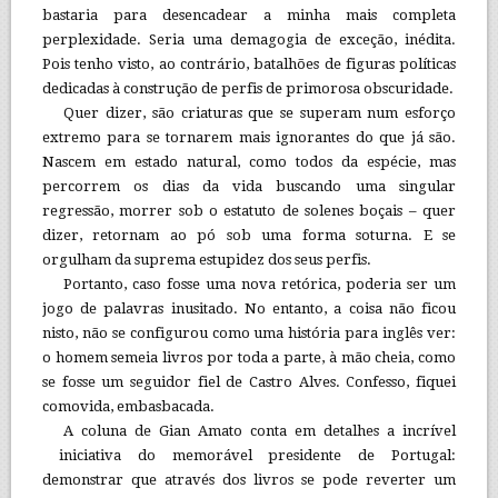
bastaria para desencadear a minha mais completa
perplexidade. Seria uma demagogia de exceção, inédita.
Pois tenho visto, ao contrário, batalhões de figuras políticas
dedicadas à construção de perfis de primorosa obscuridade.
Quer dizer, são criaturas que se superam num esforço
extremo para se tornarem mais ignorantes do que já são.
Nascem em estado natural, como todos da espécie, mas
percorrem os dias da vida buscando uma singular
regressão, morrer sob o estatuto de solenes boçais – quer
dizer, retornam ao pó sob uma forma soturna. E se
orgulham da suprema estupidez dos seus perfis.
Portanto, caso fosse uma nova retórica, poderia ser um
jogo de palavras inusitado. No entanto, a coisa não ficou
nisto, não se configurou como uma história para inglês ver:
o homem semeia livros por toda a parte, à mão cheia, como
se fosse um seguidor fiel de Castro Alves. Confesso, fiquei
comovida, embasbacada.
A coluna de Gian Amato conta em detalhes a incrível
iniciativa do memorável presidente de Portugal:
demonstrar que através dos livros se pode reverter um