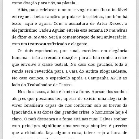
como doação para nós, na plateia…
Aliás, para celebrar o amor e vagar num fluxo inefável
entregue a belas canções populares brasileiras, também há
texto, aqui e agora. Com a assinatura de Artur Xexeo, o
elegantíssimo Tadeu Aguiar estreia esta semana
19 maneiras
de dizer eu te amo
. Será a comemoração de seu aniversário,
com um
teatroon
sofisticado e elegante.
Os dois espetáculos, por sinal, excedem em elegância
humana – irão arrecadar doações para a luta contra a crise
que envolve a classe teatral. No caso dos gaúchos, toda a
renda será revertida para a Casa do Artista Riograndense.
No caso carioca, o espetáculo apoia a Campanha APTR ao
lado do Trabalhador de Teatro.
Nos dois casos, a luta é contra a fome. Apesar dos sonhos
alegres que possamos ter, apesar de existir uma alegria de
viver brasileira capaz de nos confortar sob as trevas da
ignorância e as dores das grandes crises, o horizonte hoje é
claro. O país despenca e a fome está nas ruas. Talvez sonhar
com príncipes signifique uma sentença simples: é preciso
que a cidadania faça alguma coisa, talvez seja a hora de