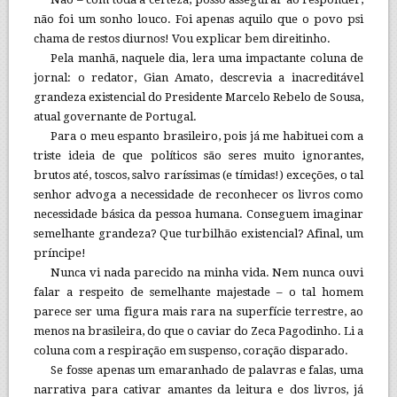
não foi um sonho louco. Foi apenas aquilo que o povo psi
chama de restos diurnos! Vou explicar bem direitinho.
Pela manhã, naquele dia, lera uma impactante coluna de
jornal: o redator, Gian Amato, descrevia a inacreditável
grandeza existencial do Presidente Marcelo Rebelo de Sousa,
atual governante de Portugal.
Para o meu espanto brasileiro, pois já me habituei com a
triste ideia de que políticos são seres muito ignorantes,
brutos até, toscos, salvo raríssimas (e tímidas!) exceções, o tal
senhor advoga a necessidade de reconhecer os livros como
necessidade básica da pessoa humana. Conseguem imaginar
semelhante grandeza? Que turbilhão existencial? Afinal, um
príncipe!
Nunca vi nada parecido na minha vida. Nem nunca ouvi
falar a respeito de semelhante majestade – o tal homem
parece ser uma figura mais rara na superfície terrestre, ao
menos na brasileira, do que o caviar do Zeca Pagodinho. Li a
coluna com a respiração em suspenso, coração disparado.
Se fosse apenas um emaranhado de palavras e falas, uma
narrativa para cativar amantes da leitura e dos livros, já