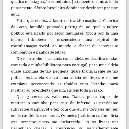
quadro de estagnação econômica. Justamente o contrário do
pensamento clássico brasileiro dominante desde sempre por
aqui.
Foi o que ele fez, a favor da transformação de Celorico
de Basto, humilde povoado português, ao qual o nobre
político está ligado por laços familiares. Criou por lá uma
imensa biblioteca e desencadeou uma espiral de
transformação social. Ao mundo, a chance de renovar-se
com banhos e banhos de letras.
No meu sonho, encantada com a ideia, eu decidira mudar
com toda a minha biblioteca para Portugal, para uma aldeia
quase anônima de tão pequena, quase transparente de tão
pobre. Assim, ela virava uma aldeia de livros e eu me
extasiava percorrendo as tímidas ruas letradas, para
mostrar ao presidente que sim, ele tem toda a razão.
Que governante, valha-nos Dante, poeta capaz de
mostrar o caminho para sair do inferno. O presidente
subverteu Maquiavel e fez com que eu me tornasse um ser
em letras fiel às suas hostes. Os meios justificam os fins, diria
este príncipe nosso tão esclarecido. Só os livros nos
permitirão chegar à construção do verdadeiramente