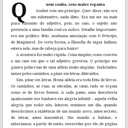
Q
uem sonha, seus males espanta
Sonhei com um príncipe. Quer dizer, não era
um substantivo, nada disto. Era um ser na mais
pura extensão do adjetivo, pois, no caso, o sujeito não
pertencia a uma família real ou nobre. Detalhe importante:
era um político. Não, nenhuma associação com
O Príncipe
,
de Maquiavel. De certa forma, a filosofia do sagaz italiano
estava nele, mas de cabeça para baixo!
A aventura foi muito rápida. Coisa simples, como convém
a um caso em que o tal adjetivo governa. O príncipe me
guiava pelas ruas de uma aldeia muito singular. Inebriados,
íamos pelos caminhos, a pisar em letras, distraídos.
Sim, pisar em letras. Nossa aldeia era toda feita de livros.
Os caminhos, as ruas, as estradas, as casas, tudo se erguia
como se de livros fossem. A cada passo, uma descoberta
apaixonante nos banhava em alegria infantil – aquela velha
alegria que todos nós, leitores, sentimos um dia, quando
descobrimos a existência de um mundo novo, antes secreto,
de letras, antes inacessível. Um mundo a habitar, e
saberíamos, a partir de então, enveredar por ele, de página