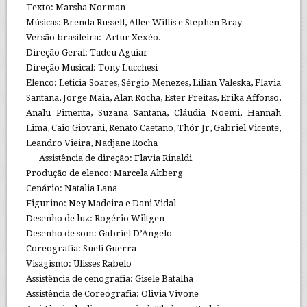
Texto: Marsha Norman
Músicas: Brenda Russell, Allee Willis e Stephen Bray
Versão brasileira: Artur Xexéo.
Direção Geral: Tadeu Aguiar
Direção Musical: Tony Lucchesi
Elenco: Letícia Soares, Sérgio Menezes, Lilian Valeska, Flavia
Santana, Jorge Maia, Alan Rocha, Ester Freitas, Erika Affonso,
Analu Pimenta, Suzana Santana, Cláudia Noemi, Hannah
Lima, Caio Giovani, Renato Caetano, Thór Jr, Gabriel Vicente,
Leandro Vieira, Nadjane Rocha
Assistência de direção: Flavia Rinaldi
Produção de elenco: Marcela Altberg
Cenário: Natalia Lana
Figurino: Ney Madeira e Dani Vidal
Desenho de luz: Rogério Wiltgen
Desenho de som: Gabriel D’Angelo
Coreografia: Sueli Guerra
Visagismo: Ulisses Rabelo
Assistência de cenografia: Gisele Batalha
Assistência de Coreografia: Olivia Vivone