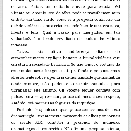
dramaturgia, mesmo nas escolas de teatro. Em muitas turmas
de artes cênicas, um delicado convite para estudar Gil
Vicente ou Antônio José da Silva pode se transformar num
embate um tanto surdo, como se a proposta contivesse um
quê de violência contra criaturas indefesas de uma era nova,
liberta e feliz. Qual a razão para mergulhar em tais
velharias?, é o brado revoltado de muitas das vítimas
indefesas.
Talvez esta altiva indiferença diante do
autoconhecimento explique bastante a brutal violência que
estrutura a sociedade brasileira. Se não temos o costume de
contemplar nossa imagem mais profunda e perguntarmos
abertamente sobre a penúria de humanidade que nos habita
desde sempre, não podemos construir caminhos para
ultrapassar este abismo. Gil Vicente sequer contava com
palcos para se apresentar, pouco sabemos a seu respeito,
Antônio José morreu na fogueira da Inquisição.
Portanto, é espantoso o quão pouco conhecemos de nossa
dramaturgia. Recentemente, passeando os olhos por jornais
do século XIX, constatei a presença de inúmeros
dramaturgos desconhecidos. Não fiz uma pesquisa extensa,