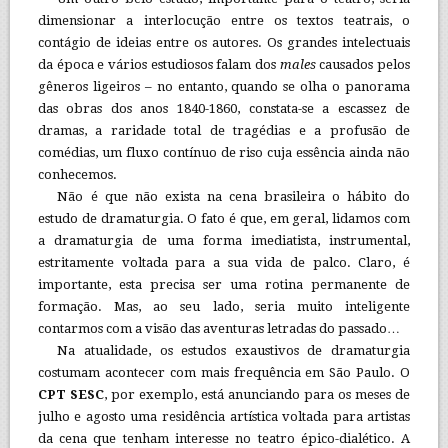
dimensionar a interlocução entre os textos teatrais, o
contágio de ideias entre os autores. Os grandes intelectuais
da época e vários estudiosos falam dos
males
causados pelos
gêneros ligeiros – no entanto, quando se olha o panorama
das obras dos anos 1840-1860, constata-se a escassez de
dramas, a raridade total de tragédias e a profusão de
comédias, um fluxo contínuo de riso cuja essência ainda não
conhecemos.
Não é que não exista na cena brasileira o hábito do
estudo de dramaturgia. O fato é que, em geral, lidamos com
a dramaturgia de uma forma imediatista, instrumental,
estritamente voltada para a sua vida de palco. Claro, é
importante, esta precisa ser uma rotina permanente de
formação. Mas, ao seu lado, seria muito inteligente
contarmos com a visão das aventuras letradas do passado…
Na atualidade, os estudos exaustivos de dramaturgia
costumam acontecer com mais frequência em São Paulo. O
CPT SESC
, por exemplo, está anunciando para os meses de
julho e agosto uma residência artística voltada para artistas
da cena que tenham interesse no teatro épico-dialético. A