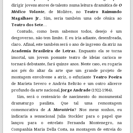
dirigir jovens atores de talento numa leitura dramática de
O
Médico Volante
, de Molière, no
Teatro Raimundo
Magalhaes Jr
.. Sim, seria também uma ode cênica ao
Teatro dos Sete
…
Contudo, como bem sabemos todos, desejo é um
desgoverno, não tem limite. E eu iria adiante, desenfreada,
claro. Afinal, este também será o ano de ingresso da atriz na
Academia Brasileira de Letras
. Enquanto ela se torna
imortal, um jovem possante teatro de ideias carioca se
tornará debutante, fará quinze anos. Neste caso, eu rogaria
aos pés do altar da arte que um grande projeto de
montagem envolvesse a atriz, o esfuziante
Teatro Poeira
de Marieta Severo e Andréa Beltrão e um outro alicerce
profundo da arte nacional,
Jorge Andrade
(1922-1984).
Sim, será o centenário de nascimento do monumental
dramaturgo paulista. Que tal uma remontagem
comemorativa de
A Moratória
? Nos meus sonhos, eu
indicaria a sensacional Julia Stockler para o papel que
lançou para o estrelato Fernanda Montenegro, na
Companhia Maria Della Costa, na montagem de estreia do