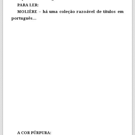
PARA LER:
MOLIÈRE – há uma coleção razoável de títulos em
português…
A COR PÚRPURA: