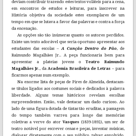
deviam contribuir trazendo estes textos voláteis para a cena,
em encontros de estudos e leituras, para inscrever na
História objetiva da sociedade estes exemplares de um
tempo em que se lutava a favor das palavras e contra a força
da encenação.
As opções são tão inúmeras quanto os autores perdidos.
Existe um texto adorável que seria oportuno apresentar aos
estudantes das escolas –
A Canção Dentro do Pão
, de
Raimundo Magalhães Jr.. A peça funcionaria bem para
apresentar a plateias jovens o
Teatro Raimundo
Magalhães Jr
., da
Academia Brasileira de Letras
– para
ficarmos apenas num exemplo.
Na enorme lista de peças de Pires de Almeida, destacam-
se títulos ligados aos costumes sociais e dedicados à palavra
liberdade. Alguns temas históricos revelam escolhas
surpreendentes. Então, vale destacar um dado curioso. Ao
lado de uma figura dotada de tintas tão eruditas, a passagem
do tempo também varreu para longe das memórias
coletivas a verve do ator
Vasques
(1839-1892), um ser de
teatro notável por escrever cenas e peças, inventar músicas,
dialogar diretamente com o seu público, talvez envolvido,