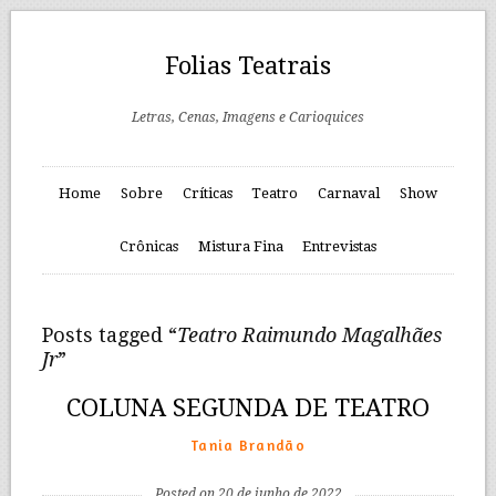
Folias Teatrais
Letras, Cenas, Imagens e Carioquices
Home
Sobre
Críticas
Teatro
Carnaval
Show
Crônicas
Mistura Fina
Entrevistas
Posts tagged “
Teatro Raimundo Magalhães
Jr
”
COLUNA SEGUNDA DE TEATRO
Tania Brandão
Posted on 20 de junho de 2022