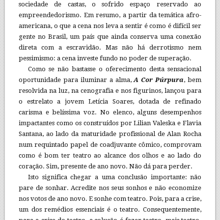
sociedade de castas, o sofrido espaço reservado ao
empreendedorismo. Em resumo, a partir da temática afro-
americana, o que a cena nos leva a sentir é como é difícil ser
gente no Brasil, um país que ainda conserva uma conexão
direta com a escravidão. Mas não há derrotismo nem
pessimismo: a cena investe fundo no poder de superação.
Como se não bastasse o oferecimento desta sensacional
oportunidade para iluminar a alma,
A Cor Púrpura
, bem
resolvida na luz, na cenografia e nos figurinos, lançou para
o estrelato a jovem Letícia Soares, dotada de refinado
carisma e belíssima voz. No elenco, alguns desempenhos
impactantes como os construídos por Lilian Valeska e Flavia
Santana, ao lado da maturidade profissional de Alan Rocha
num requintado papel de coadjuvante cômico, comprovam
como é bom ter teatro ao alcance dos olhos e ao lado do
coração. Sim, presente de ano novo. Não dá para perder.
Isto significa chegar a uma conclusão importante: não
pare de sonhar. Acredite nos seus sonhos e não economize
nos votos de ano novo. E sonhe com teatro. Pois, para a crise,
um dos remédios essenciais é o teatro. Consequentemente,