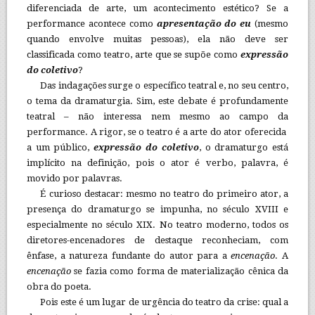
diferenciada de arte, um acontecimento estético? Se a
performance acontece como
apresentação do eu
(mesmo
quando envolve muitas pessoas), ela não deve ser
classificada como teatro, arte que se supõe como
expressão
do coletivo
?
Das indagações surge o específico teatral e, no seu centro,
o tema da dramaturgia. Sim, este debate é profundamente
teatral – não interessa nem mesmo ao campo da
performance. A rigor, se o teatro é a arte do ator oferecida
a um público,
expressão do coletivo
, o dramaturgo está
implícito na definição, pois o ator é verbo, palavra, é
movido por palavras.
É curioso destacar: mesmo no teatro do primeiro ator, a
presença do dramaturgo se impunha, no século XVIII e
especialmente no século XIX. No teatro moderno, todos os
diretores-encenadores de destaque reconheciam, com
ênfase, a natureza fundante do autor para a
encenação
. A
encenação
se fazia como forma de materialização cênica da
obra do poeta.
Pois este é um lugar de urgência do teatro da crise: qual a