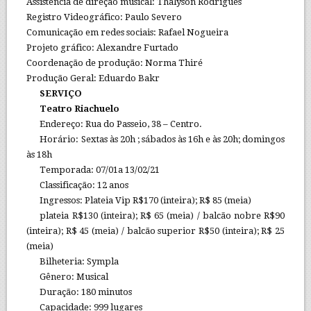
Assistência de direção musical: Thalyson Rodrigues
Registro Videográfico: Paulo Severo
Comunicação em redes sociais: Rafael Nogueira
Projeto gráfico: Alexandre Furtado
Coordenação de produção: Norma Thiré
Produção Geral: Eduardo Bakr
SERVIÇO
Teatro Riachuelo
Endereço: Rua do Passeio, 38 – Centro.
Horário: Sextas às 20h ; sábados às 16h e às 20h; domingos
às 18h
Temporada: 07/01a 13/02/21
Classificação: 12 anos
Ingressos: Plateia Vip R$170 (inteira); R$ 85 (meia)
plateia R$130 (inteira); R$ 65 (meia) / balcão nobre R$90
(inteira); R$ 45 (meia) / balcão superior R$50 (inteira); R$ 25
(meia)
Bilheteria: Sympla
Gênero: Musical
Duração: 180 minutos
Capacidade: 999 lugares