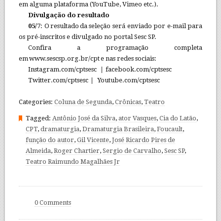
em alguma plataforma (YouTube, Vimeo etc.).
Divulgação do resultado
05/7
: O resultado da seleção será enviado por e-mail para
os pré-inscritos e divulgado no portal Sesc SP.
Confira a programação completa
em www.sescsp.org.br/cpt e nas redes sociais:
Instagram.com/cptsesc
|
facebook.com/cptsesc
Twitter.com/cptsesc
|
Youtube.com/cptsesc
Categories:
Coluna de Segunda
,
Crônicas
,
Teatro
Tagged:
Antônio José da Silva
,
ator Vasques
,
Cia do Latão
,
CPT
,
dramaturgia
,
Dramaturgia Brasileira
,
Foucault
,
função do autor
,
Gil Vicente
,
José Ricardo Pires de
Almeida
,
Roger Chartier
,
Sergio de Carvalho
,
Sesc SP
,
Teatro Raimundo Magalhães Jr
0 Comments