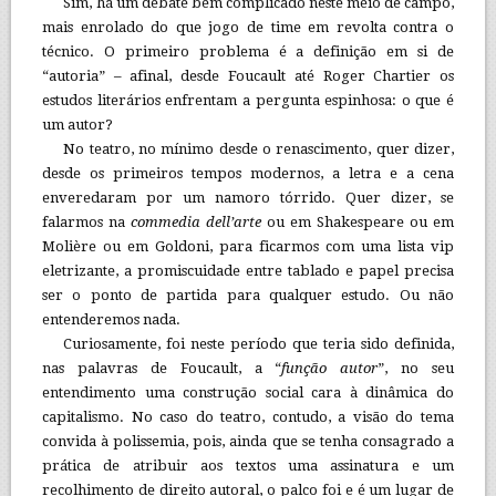
Sim, há um debate bem complicado neste meio de campo,
mais enrolado do que jogo de time em revolta contra o
técnico. O primeiro problema é a definição em si de
“autoria” – afinal, desde Foucault até Roger Chartier os
estudos literários enfrentam a pergunta espinhosa: o que é
um autor?
No teatro, no mínimo desde o renascimento, quer dizer,
desde os primeiros tempos modernos, a letra e a cena
enveredaram por um namoro tórrido. Quer dizer, se
falarmos na
commedia dell’arte
ou em Shakespeare ou em
Molière ou em Goldoni, para ficarmos com uma lista vip
eletrizante, a promiscuidade entre tablado e papel precisa
ser o ponto de partida para qualquer estudo. Ou não
entenderemos nada.
Curiosamente, foi neste período que teria sido definida,
nas palavras de Foucault, a “
função autor
”, no seu
entendimento uma construção social cara à dinâmica do
capitalismo. No caso do teatro, contudo, a visão do tema
convida à polissemia, pois, ainda que se tenha consagrado a
prática de atribuir aos textos uma assinatura e um
recolhimento de direito autoral, o palco foi e é um lugar de