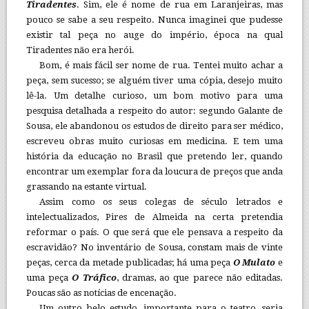
Tiradentes
. Sim, ele é nome de rua em Laranjeiras, mas
pouco se sabe a seu respeito. Nunca imaginei que pudesse
existir tal peça no auge do império, época na qual
Tiradentes não era herói.
Bom, é mais fácil ser nome de rua. Tentei muito achar a
peça, sem sucesso; se alguém tiver uma cópia, desejo muito
lê-la. Um detalhe curioso, um bom motivo para uma
pesquisa detalhada a respeito do autor: segundo Galante de
Sousa, ele abandonou os estudos de direito para ser médico,
escreveu obras muito curiosas em medicina. E tem uma
história da educação no Brasil que pretendo ler, quando
encontrar um exemplar fora da loucura de preços que anda
grassando na estante virtual.
Assim como os seus colegas de século letrados e
intelectualizados, Pires de Almeida na certa pretendia
reformar o país. O que será que ele pensava a respeito da
escravidão? No inventário de Sousa, constam mais de vinte
peças, cerca da metade publicadas; há uma peça
O Mulato
e
uma peça
O Tráfico
, dramas, ao que parece não editadas.
Poucas são as notícias de encenação.
Um outro belo estudo, importante para o teatro, seria