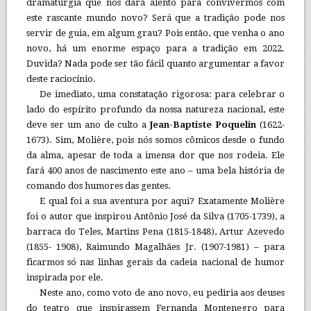
dramaturgia que nos dará alento para convivermos com
este rascante mundo novo? Será que a tradição pode nos
servir de guia, em algum grau? Pois então, que venha o ano
novo, há um enorme espaço para a tradição em 2022.
Duvida? Nada pode ser tão fácil quanto argumentar a favor
deste raciocínio.
De imediato, uma constatação rigorosa: para celebrar o
lado do espírito profundo da nossa natureza nacional, este
deve ser um ano de culto a
Jean-Baptiste Poquelin
(1622-
1673). Sim, Molière, pois nós somos cômicos desde o fundo
da alma, apesar de toda a imensa dor que nos rodeia. Ele
fará 400 anos de nascimento este ano – uma bela história de
comando dos humores das gentes.
E qual foi a sua aventura por aqui? Exatamente Molière
foi o autor que inspirou Antônio José da Silva (1705-1739), a
barraca do Teles, Martins Pena (1815-1848), Artur Azevedo
(1855- 1908), Raimundo Magalhães Jr. (1907-1981) – para
ficarmos só nas linhas gerais da cadeia nacional de humor
inspirada por ele.
Neste ano, como voto de ano novo, eu pediria aos deuses
do teatro que inspirassem Fernanda Montenegro para