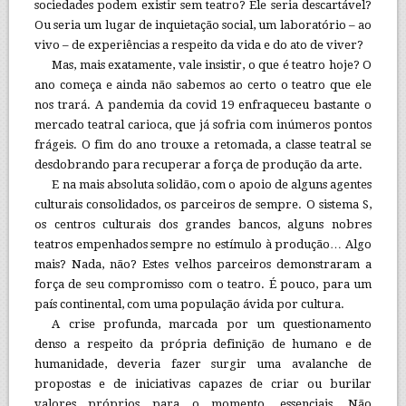
sociedades podem existir sem teatro? Ele seria descartável?
Ou seria um lugar de inquietação social, um laboratório – ao
vivo – de experiências a respeito da vida e do ato de viver?
Mas, mais exatamente, vale insistir, o que é teatro hoje? O
ano começa e ainda não sabemos ao certo o teatro que ele
nos trará. A pandemia da covid 19 enfraqueceu bastante o
mercado teatral carioca, que já sofria com inúmeros pontos
frágeis. O fim do ano trouxe a retomada, a classe teatral se
desdobrando para recuperar a força de produção da arte.
E na mais absoluta solidão, com o apoio de alguns agentes
culturais consolidados, os parceiros de sempre. O sistema S,
os centros culturais dos grandes bancos, alguns nobres
teatros empenhados sempre no estímulo à produção… Algo
mais? Nada, não? Estes velhos parceiros demonstraram a
força de seu compromisso com o teatro. É pouco, para um
país continental, com uma população ávida por cultura.
A crise profunda, marcada por um questionamento
denso a respeito da própria definição de humano e de
humanidade, deveria fazer surgir uma avalanche de
propostas e de iniciativas capazes de criar ou burilar
valores próprios para o momento, essenciais. Não