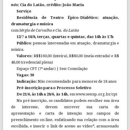
nós
; Cia do Latão, crédito: João Maria
Serviço
Residência de Teatro Épico-Dialético: atuação,
dramaturgia e música
com
Sérgio de Carvalho e Cia. do Latão
12/7 a 18/8, terças, quartas e quintas, das 14h às 17h
Público
: pessoas interessadas em atuação, dramaturgia e
música.
Valores:
R$$160,00 (inteira), R$80,00 (meia-entrada) e R$
48,00 (credencial plena)
Espaço CPT (7º andar) | Sesc Consolação
Vagas: 30
Indicação:
Não recomendado para menores de 18 anos
Pré-inscrição para o Processo Seletivo
De 21/6, às 14h a 28/6, às 14h,
em www.sescsp.org.br/cpt
Na pré-inscrição, os candidatos podem escolher sua área
de interesse, devem escrever sua carta de
apresentação e carta de intenção nos campos de
preenchimento on-line, enfatizando sua relação com a área
escolhida, e inserir o link de acesso ao vídeo*, armazenado