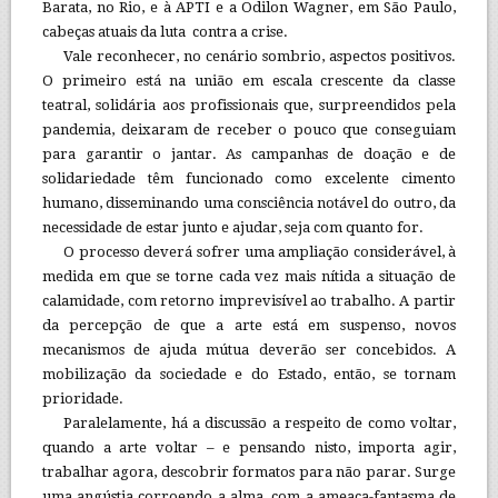
Barata, no Rio, e à APTI e a Odilon Wagner, em São Paulo,
cabeças atuais da luta contra a crise.
Vale reconhecer, no cenário sombrio, aspectos positivos.
O primeiro está na união em escala crescente da classe
teatral, solidária aos profissionais que, surpreendidos pela
pandemia, deixaram de receber o pouco que conseguiam
para garantir o jantar. As campanhas de doação e de
solidariedade têm funcionado como excelente cimento
humano, disseminando uma consciência notável do outro, da
necessidade de estar junto e ajudar, seja com quanto for.
O processo deverá sofrer uma ampliação considerável, à
medida em que se torne cada vez mais nítida a situação de
calamidade, com retorno imprevisível ao trabalho. A partir
da percepção de que a arte está em suspenso, novos
mecanismos de ajuda mútua deverão ser concebidos. A
mobilização da sociedade e do Estado, então, se tornam
prioridade.
Paralelamente, há a discussão a respeito de como voltar,
quando a arte voltar – e pensando nisto, importa agir,
trabalhar agora, descobrir formatos para não parar. Surge
uma angústia corroendo a alma, com a ameaça-fantasma de