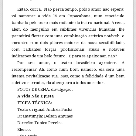
Então, corra. Não perca tempo, pois o amor não espera:
vá namorar a vida lá em Copacabana, num espetáculo
banhado pelo ouro mais radiante do teatro nacional. A cena,
além do mergulho em sublimes vivências humanas, lhe
permitirá flertar com uma combinação artística notável: o
encontro com dois pilares maiores da nossa sensibilidade,
com radiantes forças profissionais atuais e notáveis
indicações de um belo futuro. É para se apaixonar, não?
Por seu amor, o teatro brasileiro agradece. A
recompensa? Ah, como num bom namoro, ela será uma
intensa revitalização sua. Mas, como a felicidade é um bem
coletivo e irradia, ela abençoará a todos ao redor.
FOTOS DE CENA: divulgação.
A Vida Não É Justa
FICHA TÉCNICA
:
Texto original: Andréa Pachá
Dramaturgia: Delson Antunes
Direção: Tonico Pereira
Elenco: