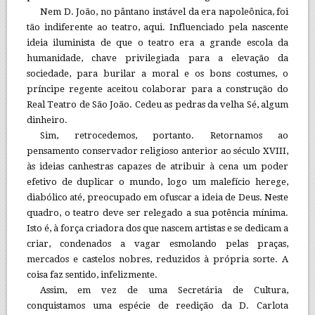
Nem D. João, no pântano instável da era napoleônica, foi
tão indiferente ao teatro, aqui. Influenciado pela nascente
ideia iluminista de que o teatro era a grande escola da
humanidade, chave privilegiada para a elevação da
sociedade, para burilar a moral e os bons costumes, o
príncipe regente aceitou colaborar para a construção do
Real Teatro de São João. Cedeu as pedras da velha Sé, algum
dinheiro.
Sim, retrocedemos, portanto. Retornamos ao
pensamento conservador religioso anterior ao século XVIII,
às ideias canhestras capazes de atribuir à cena um poder
efetivo de duplicar o mundo, logo um malefício herege,
diabólico até, preocupado em ofuscar a ideia de Deus. Neste
quadro, o teatro deve ser relegado a sua potência mínima.
Isto é, à força criadora dos que nascem artistas e se dedicam a
criar, condenados a vagar esmolando pelas praças,
mercados e castelos nobres, reduzidos à própria sorte. A
coisa faz sentido, infelizmente.
Assim, em vez de uma Secretária de Cultura,
conquistamos uma espécie de reedição da D. Carlota