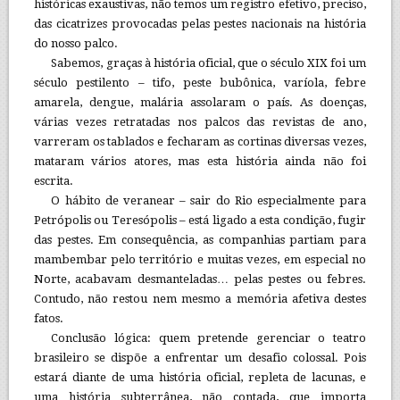
históricas exaustivas, não temos um registro efetivo, preciso,
das cicatrizes provocadas pelas pestes nacionais na história
do nosso palco.
Sabemos, graças à história oficial, que o século XIX foi um
século pestilento – tifo, peste bubônica, varíola, febre
amarela, dengue, malária assolaram o país. As doenças,
várias vezes retratadas nos palcos das revistas de ano,
varreram os tablados e fecharam as cortinas diversas vezes,
mataram vários atores, mas esta história ainda não foi
escrita.
O hábito de veranear – sair do Rio especialmente para
Petrópolis ou Teresópolis – está ligado a esta condição, fugir
das pestes. Em consequência, as companhias partiam para
mambembar pelo território e muitas vezes, em especial no
Norte, acabavam desmanteladas… pelas pestes ou febres.
Contudo, não restou nem mesmo a memória afetiva destes
fatos.
Conclusão lógica: quem pretende gerenciar o teatro
brasileiro se dispõe a enfrentar um desafio colossal. Pois
estará diante de uma história oficial, repleta de lacunas, e
uma história subterrânea, não contada, que importa