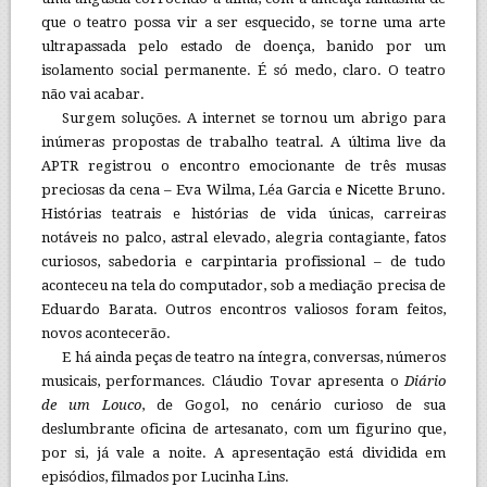
que o teatro possa vir a ser esquecido, se torne uma arte
ultrapassada pelo estado de doença, banido por um
isolamento social permanente. É só medo, claro. O teatro
não vai acabar.
Surgem soluções. A internet se tornou um abrigo para
inúmeras propostas de trabalho teatral. A última live da
APTR registrou o encontro emocionante de três musas
preciosas da cena – Eva Wilma, Léa Garcia e Nicette Bruno.
Histórias teatrais e histórias de vida únicas, carreiras
notáveis no palco, astral elevado, alegria contagiante, fatos
curiosos, sabedoria e carpintaria profissional – de tudo
aconteceu na tela do computador, sob a mediação precisa de
Eduardo Barata. Outros encontros valiosos foram feitos,
novos acontecerão.
E há ainda peças de teatro na íntegra, conversas, números
musicais, performances. Cláudio Tovar apresenta o
Diário
de um Louco
, de Gogol, no cenário curioso de sua
deslumbrante oficina de artesanato, com um figurino que,
por si, já vale a noite. A apresentação está dividida em
episódios, filmados por Lucinha Lins.