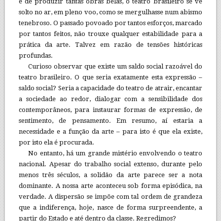
e de produzir tantas obras belas, o teatro brasileiro se vê
solto no ar, em pleno voo, como se mergulhasse num abismo
tenebroso. O passado povoado por tantos esforços, marcado
por tantos feitos, não trouxe qualquer estabilidade para a
prática da arte. Talvez em razão de tensões históricas
profundas.
Curioso observar que existe um saldo social razoável do
teatro brasileiro. O que seria exatamente esta expressão –
saldo social? Seria a capacidade do teatro de atrair, encantar
a sociedade ao redor, dialogar com a sensibilidade dos
contemporâneos, para instaurar formas de expressão, de
sentimento, de pensamento. Em resumo, aí estaria a
necessidade e a função da arte – para isto é que ela existe,
por isto ela é procurada.
No entanto, há um grande mistério envolvendo o teatro
nacional. Apesar do trabalho social extenso, durante pelo
menos três séculos, a solidão da arte parece ser a nota
dominante. A nossa arte aconteceu sob forma episódica, na
verdade. A dispersão se impõe com tal ordem de grandeza
que a indiferença, hoje, nasce de forma surpreendente, a
partir do Estado e até dentro da classe. Regredimos?