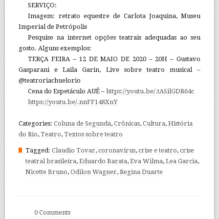
SERVIÇO:
Imagem: retrato equestre de Carlota Joaquina, Museu
Imperial de Petrópolis
Pesquise na internet opções teatrais adequadas ao seu
gosto. Alguns exemplos:
TERÇA FEIRA – 12 DE MAIO DE 2020 – 20H – Gustavo
Gasparani e Laila Garin, Live sobre teatro musical –
@teatroriachuelorio
Cena do Espetáculo AUÊ –
https://youtu.be/.tASilGDR64c
https://youtu.be/.nnFF148XnY
Categories:
Coluna de Segunda
,
Crônicas
,
Cultura
,
História
do Rio
,
Teatro
,
Textos sobre teatro
Tagged:
Claudio Tovar
,
coronavírus
,
crise e teatro
,
crise
teatral brasileira
,
Eduardo Barata
,
Eva Wilma
,
Lea Garcia
,
Nicette Bruno
,
Odilon Wagner
,
Regina Duarte
0 Comments