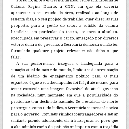
Portanto, após a entrevista da atual Secretaria Especial de
Cultura, Regina Duarte, à CNN, em que ela deveria
apresentar o seu estudo da área, realizado ao longo de
sessenta dias, e o seu projeto de trabalho, quer dizer, as suas
propostas para a gestão do setor, a solidão da cultura
brasileira, em particular do teatro, se tornou absoluta.
Preocupada em preservar o cargo, ameaçado por diversos
vetores dentro do governo, a Secretária demonstrou não ter
formulado qualquer projeto relevante: não tinha o que
falar.
A sua performance, insegura e inadequada para a
situação atual do país e do mundo, limitou-se à apresentação
de um ideário de engajamento político raso. O mais
espantoso é que o seu desempenho foi frágil até mesmo para
tentar construir uma imagem favorável do atual governo
na sociedade, num momento em que a popularidade do
presidente tem declinado bastante. Se a escalada de morte
prosseguir, como tudo indica, a Secretária se tornará nociva
para o governo. Com seus risinhos constrangedores e seu ar
saltitante pseudo-adolescente, ela irá assegurar ao povo que
a alta administração do país não se importa com a tragédia