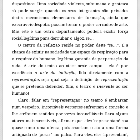
dispositivos. Uma sociedade violenta, subumana e grotesca
só pode surgir quando os seus integrantes são privados
destes mecanismos elementares de formação, ainda que
execráveis déspotas possam tomar o poder cercados de arte.
Mas este é um outro departamento: poderá existir força
social legítima para derrubar o algoz, se…
O centro da reflexão reside no poder deste “se…”. É a
chance de existir na sociedade um espaço de respiração para
o requinte do humano, legítima garantia de perpetuação da
vida. A arte do teatro acontece neste campo – ela é por
excelência
a arte da imitação
, lida diretamente com a
representação
, seja qual seja a definição de
representação
que se pretenda defender. Sim, o teatro é
inerente
ao ser
humano!
Claro, falar em “representação” no teatro é embarcar
num vespeiro. Incontáveis vertentes enfrentam o conceito e
lhe atribuem sentidos por vezes inconciliáveis. Para alguns
atores mais suscetíveis, afirmar que eles ‘representam’ soa
quase como uma ofensa, pois associam o ato a uma forma
antiquada de ‘posar’ no palco. Para eles, eles ‘apresentam’,