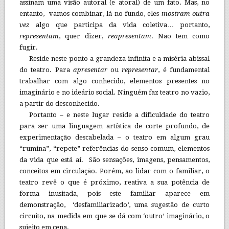
assinam uma visão autoral (e atoral) de um fato. Mas, no
entanto, vamos combinar, lá no fundo, eles
mostram outra
vez
algo que participa da vida coletiva… portanto,
representam
, quer dizer,
reapresentam
. Não tem como
fugir.
Reside neste ponto a grandeza infinita e a miséria abissal
do teatro. Para
apresentar
ou
representar
, é fundamental
trabalhar com algo conhecido, elementos presentes no
imaginário e no ideário social. Ninguém faz teatro no vazio,
a partir do desconhecido.
Portanto – e neste lugar reside a dificuldade do teatro
para ser uma linguagem artística de corte profundo, de
experimentação descabelada – o teatro em algum grau
“rumina”, “repete” referências do senso comum, elementos
da vida que está aí. São sensações, imagens, pensamentos,
conceitos em circulação. Porém, ao lidar com o familiar, o
teatro revê o que é próximo, reativa a sua potência de
forma inusitada, pois este familiar aparece em
demonstração, ‘desfamiliarizado’, uma sugestão de curto
circuito, na medida em que se dá com ‘outro’ imaginário, o
sujeito em cena.