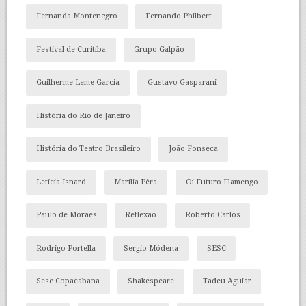
Fernanda Montenegro
Fernando Philbert
Festival de Curitiba
Grupo Galpão
Guilherme Leme Garcia
Gustavo Gasparani
História do Rio de Janeiro
História do Teatro Brasileiro
João Fonseca
Letícia Isnard
Marília Pêra
Oi Futuro Flamengo
Paulo de Moraes
Reflexão
Roberto Carlos
Rodrigo Portella
Sergio Módena
SESC
Sesc Copacabana
Shakespeare
Tadeu Aguiar