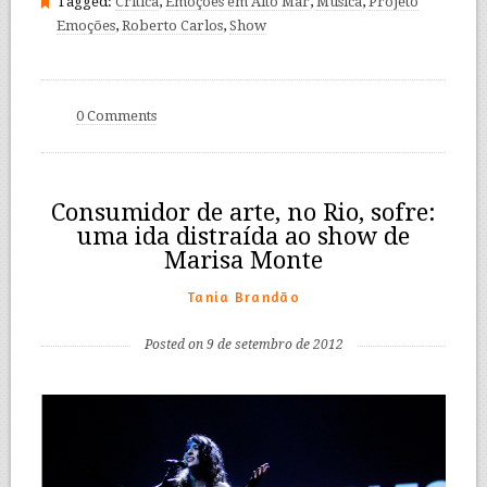
Tagged:
Crítica
,
Emoções em Alto Mar
,
Música
,
Projeto
Emoções
,
Roberto Carlos
,
Show
0 Comments
Consumidor de arte, no Rio, sofre:
uma ida distraída ao show de
Marisa Monte
Tania Brandão
Posted on 9 de setembro de 2012