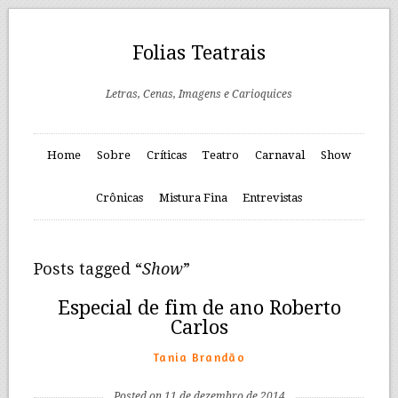
Folias Teatrais
Letras, Cenas, Imagens e Carioquices
Home
Sobre
Críticas
Teatro
Carnaval
Show
Crônicas
Mistura Fina
Entrevistas
Posts tagged “
Show
”
Especial de fim de ano Roberto
Carlos
Tania Brandão
Posted on 11 de dezembro de 2014